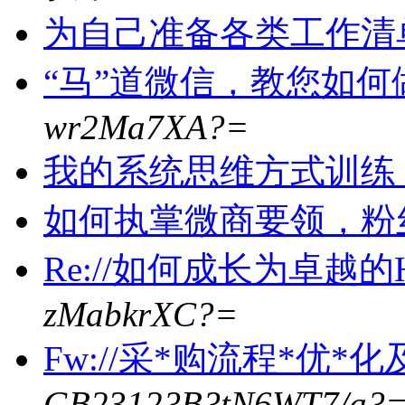
为自己准备各类工作清
“马”道微信，教您如
wr2Ma7XA?=
我的系统思维方式训练
如何执掌微商要领，粉
Re://如何成长为卓越的
zMabkrXC?=
Fw://采*购流程*优*
GB2312?B?tN6WT7/a?