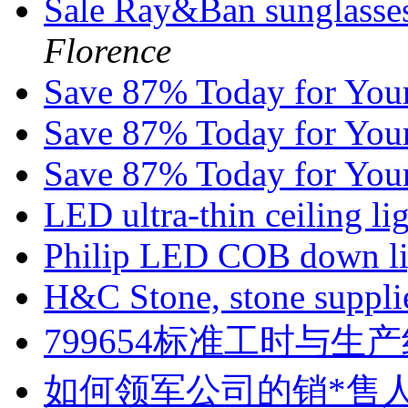
Sale Ray&Ban sunglass
Florence
Save 87% Today for You
Save 87% Today for You
Save 87% Today for You
LED ultra-thin ceiling li
Philip LED COB down l
H&C Stone, stone suppli
799654标准工时与生
如何领军公司的销*售