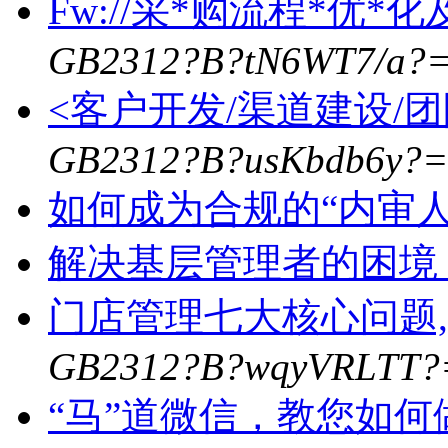
Fw://采*购流程*优*
GB2312?B?tN6WT7/a?
<客户开发/渠道建设/
GB2312?B?usKbdb6y?=
如何成为合规的“内审人
解决基层管理者的困境
门店管理七大核心问题
GB2312?B?wqyVRLTT?
“马”道微信，教您如