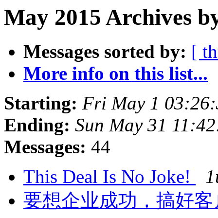
May 2015 Archives b
Messages sorted by:
[ t
More info on this list...
Starting:
Fri May 1 03:26
Ending:
Sun May 31 11:42
Messages:
44
This Deal Is No Joke!
1
要想企业成功，搞好客