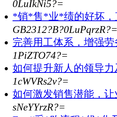
0LuIkNi5?=
*销*售*业*绩的好坏
GB2312?B?0LuPqrzR?
完善用工体系，增强劳
1PiZTO74?=
如何提升新人的领导力
1cWVRs2v?=
如何激发销售潜能，让
sNeYYrzR?=