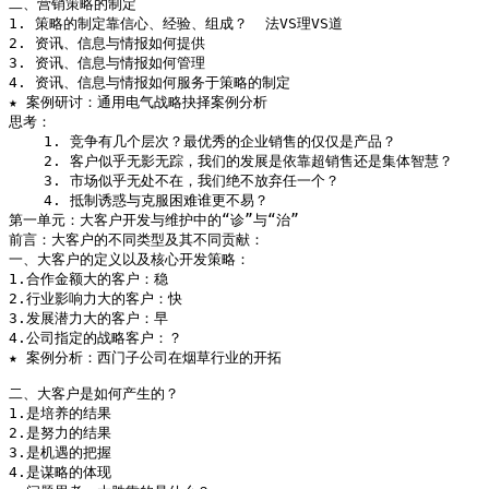
二、营销策略的制定

1. 策略的制定靠信心、经验、组成？  法VS理VS道

2. 资讯、信息与情报如何提供

3. 资讯、信息与情报如何管理

4. 资讯、信息与情报如何服务于策略的制定

★ 案例研讨：通用电气战略抉择案例分析

思考：

    1. 竞争有几个层次？最优秀的企业销售的仅仅是产品？

    2. 客户似乎无影无踪，我们的发展是依靠超销售还是集体智慧？

    3. 市场似乎无处不在，我们绝不放弃任一个？

    4. 抵制诱惑与克服困难谁更不易？

第一单元：大客户开发与维护中的“诊”与“治”

前言：大客户的不同类型及其不同贡献：

一、大客户的定义以及核心开发策略：

1.合作金额大的客户：稳

2.行业影响力大的客户：快

3.发展潜力大的客户：早

4.公司指定的战略客户：？

★ 案例分析：西门子公司在烟草行业的开拓

二、大客户是如何产生的？

1.是培养的结果

2.是努力的结果

3.是机遇的把握

4.是谋略的体现
