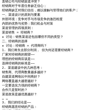
直销公司与经销渠道冲突？

经销商对于年度任务缺乏信心；

经销商缺乏对我们信任，难以接触与管理他们的客户；

一、渠道设计的原则与要素	

外部环境：竞争对手与市场竞争的激烈程度

内部的优势与劣势：我们机会与对策

渠道管理的四项原则：

渠道销售 = 经销商？

★ 讨论：销售渠道还包括哪些不同的类型？

二、经销商的选择

★ 讨论：经销商 = 代理商吗？

1. 我们将失去部分利润， 但为何还需要经销商？

厂家对经销商的期望――

理想的经销商应该是――

选择经销商的标准是――

2. 渠道建设中的几种思考：

销售商、代理商数量越多越好？

自建渠道网络比中间商好？

网络覆盖越大越密越好？

一定要选实力强的经销商？

合作只是暂时的？

渠道政策是越优惠越好？

… …

3. 我们的结论是――

经销商愿意经销的产品：   
