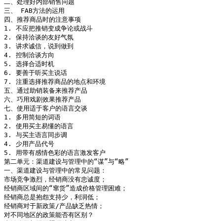
二、处理好内部销售问题

三、 FAB方法的运用

四、推荐商品时的注意事项

1. 不应把推销变成争论或战斗

2. 保持洽谈的友好气氛

3. 讲求诚信，说到做到

4. 控制洽谈方向

5. 选择合适时机

6. 要善于听买主说话

7. 注重选择推荐商品的地点和环境

五、通过助销装备来推荐产品

六、巧用戏剧效果推荐产品

七、使用适于客户的语言交谈

1. 多用简短的词语

2. 使用买主易懂的语言

3. 与买主语言同步调

4. 少用产品代号

5. 用带有感情色彩的语言激发客户

第二单元：渠道建设与管理中的“谋”与“略”

一、渠道建设与管理中的常见问题：

市场竞争激烈，经销商没有忠诚度；

经销商区域间的“窜货”造成价格管理困难；

经销商总是抱怨支持少，利润低；

经销商对于新政策/产品缺乏热情；

对不同地区的政策能否有区别？
