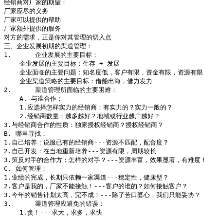
经销商对厂家的期望：

厂家应尽的义务

厂家可以提供的帮助

厂家额外提供的服务

对方的需求，正是你对其管理的切入点

三、企业发展初期的渠道管理：

1.	企业发展的主要目标：

    企业发展的主要目标：生存 + 发展

    企业面临的主要问题：知名度低，客户有限，资金有限，资源有限

    企业渠道策略的主要目标：借船出海，借力发力

2.	渠道管理所面临的主要困难：

    A. 与谁合作：

    1.应选择怎样实力的经销商：有实力的？实力一般的？

    2.经销商数量：越多越好？地域或行业越广越好？

3.与经销商合作的性质：独家授权经销商？授权经销商？

B. 哪里寻找：

1.自己培养：说服已有的经销商---资源不匹配，配合度？

2.自己开发：在当地重新培养---资源有限，周期较长

3.策反对手的合作方：怎样的对手？---资源丰富，效果显著，有难度！

C. 如何管理：

1.业绩的完成，长期只依赖一家渠道---稳定性，健康型？

2.客户是我的，厂家不能接触！---客户的谁的？如何接触客户？

3.今年的销售计划太高，完不成！---除了苦口婆心，我们只能妥协？

3.	渠道管理应避免的错误：

    1.贪！---求大，求多，求快
