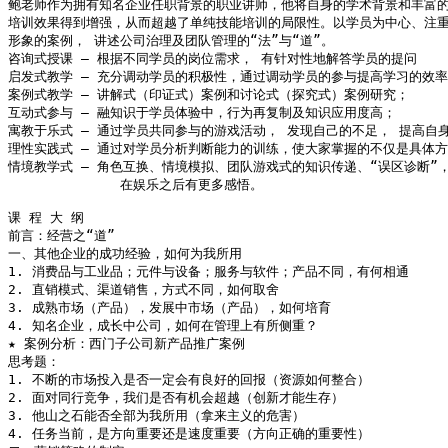
鲍老师作为拥有知名企业任职背景的职业讲师，他将自身的学术背景和丰富的
培训效果得到增强，从而超越了单纯技能培训的局限性。以学员为中心、注重
形象的案例， 讲述公司治理及团队管理的“法”与“道”。

咨询式授课 ― 根据不同学员的岗位需求， 有针对性地解答学员的提问

启发式教学 ― 充分调动学员的积极性，通过调动学员的参与提高学习的效率
案例式教学 ― 讲解式（印证式）案例和讨论式（探究式）案例研究；

互动式参与 ― 融知识于学员体验中，行为再复制及知识应用度高；

寓教于乐式 ― 通过学员共同参与的游戏活动， 发现自己的不足， 提高自身
理性实践式 ― 通过对学员分析判断能力的训练，使大家掌握的不仅是具体方
情境教学式 ― 角色互换、情境模拟、团队游戏式的知识传递、“误区诊断”
              在娱乐之后有更多感悟。

课 程 大 纲

前言：经营之“道”

一、其他企业的成功经验，如何为我所用

1. 消费品与工业品；元件与设备；服务与软件；产品不同，有何相通

2. 直销模式、渠道销售，方式不同，如何取舍

3. 成熟市场（产品），发展中市场（产品），如何培育

4. 知名企业，成长中公司，如何在管理上有所侧重？

★ 案例分析：西门子公司新产品推广案例

思考题：

1. 不断的市场投入是否一定会有良好的回报（资源如何整合）

2. 面对同行竞争，我们是否有机会超越（创新才能生存）

3. 他山之石能否全部为我所用（拿来主义的危害）

4. 任务当前，是方向重要还是速度重要（方向正确的重要性）
