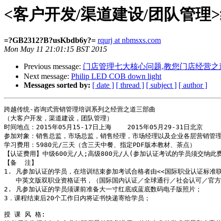
<客户开发/渠道建设/团队管理
=?GB2312?B?usKbdb6y?=
rqurj at nbmsxs.com
Mon May 11 21:01:15 BST 2015
Previous message:
门店管理七大核心问题,教您门店经营之
Next message:
Philip LED COB down light
Messages sorted by:
[ date ]
[ thread ]
[ subject ]
[ author ]
跨越传统-咨询式营销管理培训系列之经营之道三部曲

（大客户开发，渠道建设，团队管理）

时间地点：2015年05月15-17日上海    2015年05月29-31日北京     
参加对象：销售总监，市场总监，销售经理，市场经理以及企业各层营销管理
学习费用：5980元/三天（含三天中餐、指定PDF版本教材、茶点）

【认证费用】中级600元/人;高级800元/人(参加认证考试的学员须交纳此
【备  注】

1. 凡参加认证的学员，在培训结束参加考试合格者由<<国际职业认证标准联合
   中英文版双职业资格证书，（国际国内认证／全球通行／社会认可／官方
2. 凡参加认证的学员须课前准备大一寸红底或蓝底数码电子版照片；

3．课程结束后20个工作日内将证书快递寄给学员；

授 课 风 格:
