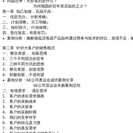
★ 问题思考：大胜靠的是什么？

             为何我国的百年老店如此之少？

第一章 知己知彼，百战不殆：	 

一．信息充分, 分析准确;

二. 计划清晰, 分工明确;

三. 组织得力, 行动保障;

四．责任落实，有奖有罚;

★ 案例分析：施耐德低压电器产品如何通过商务与技术的对比，发现不足，确
第二章 针对大客户的销售模式

一、整合资源， 创新思维

1. 三个不同层次的竞争

2. 三种不同方式的思维

3. 整合资源，创造优势

4. 积极创新，不进则退

★ 案例分析：GE公司奥运会成功案例分享

             GE公司亚运会失败案例总结

二、发现需求， 满足需求

1. 客户的潜在需求规模

2. 客户的采购成本

3. 客户的决策者

4. 客户的采购时期

5. 我们的竞争对手

6. 客户的特点及习惯

7. 客户的真实需求
