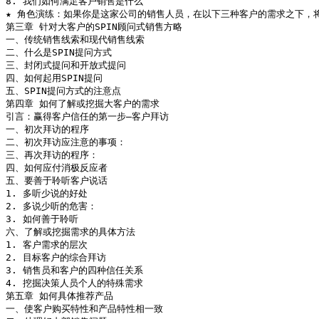
8. 我们如何满足客户销售是什么

★ 角色演练：如果你是这家公司的销售人员，在以下三种客户的需求之下，将如何
第三章 针对大客户的SPIN顾问式销售方略

一、传统销售线索和现代销售线索

二、什么是SPIN提问方式

三、封闭式提问和开放式提问

四、如何起用SPIN提问

五、SPIN提问方式的注意点

第四章 如何了解或挖掘大客户的需求

引言：赢得客户信任的第一步―客户拜访

一、初次拜访的程序

二、初次拜访应注意的事项：

三、再次拜访的程序：

四、如何应付消极反应者

五、要善于聆听客户说话

1. 多听少说的好处

2. 多说少听的危害：

3. 如何善于聆听

六、了解或挖掘需求的具体方法

1. 客户需求的层次

2. 目标客户的综合拜访

3. 销售员和客户的四种信任关系

4. 挖掘决策人员个人的特殊需求

第五章 如何具体推荐产品

一、使客户购买特性和产品特性相一致
