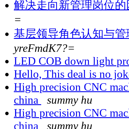
解决走向新管理岗位的
=
基层领导角色认知与管
yreFmdK7?=
LED COB down light pr
Hello, This deal is no jo
High precision CNC machi
china
summy hu
High precision CNC machi
china
summy hu