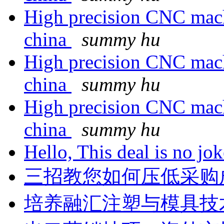
High precision CNC machi
china
summy hu
High precision CNC machi
china
summy hu
High precision CNC machi
china
summy hu
Hello, This deal is no jo
三招教您如何压低采购
培养融汇注塑与模具技术gh