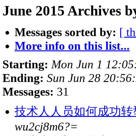
June 2015 Archives b
Messages sorted by:
[ t
More info on this list...
Starting:
Mon Jun 1 12:05
Ending:
Sun Jun 28 20:56
Messages:
31
技术人人员如何成功转
wu2cj8m6?=