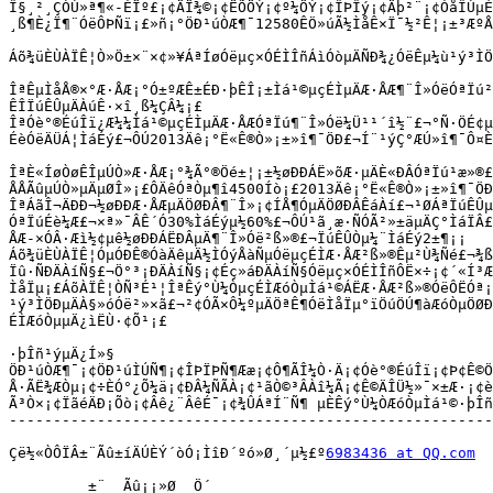
6983436 at QQ.com
         ±¨  Ãû¡¡»Ø  Ö´
