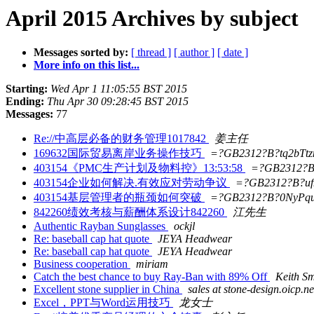
April 2015 Archives by subject
Messages sorted by:
[ thread ]
[ author ]
[ date ]
More info on this list...
Starting:
Wed Apr 1 11:05:55 BST 2015
Ending:
Thu Apr 30 09:28:45 BST 2015
Messages:
77
Re://中高层必备的财务管理1017842
姜主任
169632国际贸易离岸业务操作技巧
=?GB2312?B?tq2bTt
403154《PMC生产计划及物料控》13:53:58
=?GB2312?
403154企业如何解决.有效应对劳动争议
=?GB2312?B?uf
403154基层管理者的瓶颈如何突破
=?GB2312?B?0NyPq
842260绩效考核与薪酬体系设计842260
江先生
Authentic Rayban Sunglasses
ockjl
Re: baseball cap hat quote
JEYA Headwear
Re: baseball cap hat quote
JEYA Headwear
Business cooperation
miriam
Catch the best chance to buy Ray-Ban with 89% Off
Keith Sm
Excellent stone supplier in China
sales at stone-design.oicp.ne
Excel，PPT与Word运用技巧
龙女士