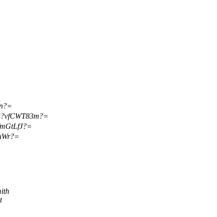
zn?=
B?vfCWT83m?=
mGtLfJ?=
uWr?=
ith
t