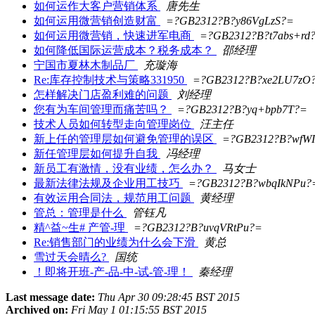
如何运作大客户营销体系
唐先生
如何运用微营销创造财富
=?GB2312?B?y86VgLzS?=
如何运用微营销，快速进军电商
=?GB2312?B?t7abs+rd
如何降低国际运营成本？税务成本？
邵经理
宁国市夏林木制品厂
充璇海
Re:库存控制技术与策略331950
=?GB2312?B?xe2LU7zO
怎样解决门店盈利难的问题
刘经理
您有为车间管理而痛苦吗？
=?GB2312?B?yq+bpb7T?=
技术人员如何转型走向管理岗位
汪主任
新上任的管理层如何避免管理的误区
=?GB2312?B?wfWI
新任管理层如何提升自我
冯经理
新员工有激情，没有业绩，怎么办？
马女士
最新法律法规及企业用工技巧
=?GB2312?B?wbqIkNPu?
有效运用合同法，规范用工问题
黄经理
管总：管理是什么
管钰凡
精^益~生# 产管-理
=?GB2312?B?uvqVRtPu?=
Re:销售部门的业绩为什么会下滑
黄总
雪过天会晴么?
国统
！即将开班-产-品-中-试-管-理！
秦经理
Last message date:
Thu Apr 30 09:28:45 BST 2015
Archived on:
Fri May 1 01:15:55 BST 2015