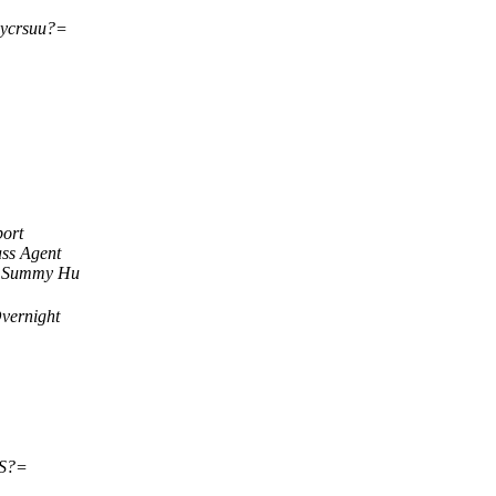
ycrsuu?=
ort
ss Agent
Summy Hu
vernight
S?=