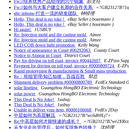
Fw://培养优秀产品经理的六个锦囊
彭主任
Fw://如何与大客户建立长期的合作关系
=?GB2312?B?1u
ghc-iphone-打造一流的研发团队
钟经理
Hello, This deal is no joke !
eBay Seller ( bourmanv )
Hello, This deal is no joke !
eBay Seller ( bourmanv )
Hi again!
1USBUY
Re: Injection mold and die casting mold
Aimee
Re: Injection mold and die casting mold
Aimee
LED COB down light promotion
Kelly Wang
Notice of appearance in Court #00292063
County Court
Notice to Appear in Court
District Court
Pay for driving on toll road, invoice #00442607
E-ZPass Supp
Payment for driving on toll road, invoice #0000809724
E-ZPa
Rapid prototyping & manufacturing & Small mass production
Re：班组管理/知己知彼，百战百胜
邹总
Shipment delivery problem #00000800789
FedEx Standard O
solar lingting
Guangzhou HongBO Electronic Technology
solar power
Guangzhou HongBO Electronic Technology
This Deal Is No Joke!
1usbuy
This Deal Is No Joke!
1usbuy
Unable to deliver your item, #0000106668
FedEx 2Day
中层如何为高层解压
=?GB2312?B?wc6db9Lj?=
Re:中高层如何才能快速的成长？
=?GB2312?B?wr2XRrz
从专业走向管理后，如何实现角色转换？
沈经理