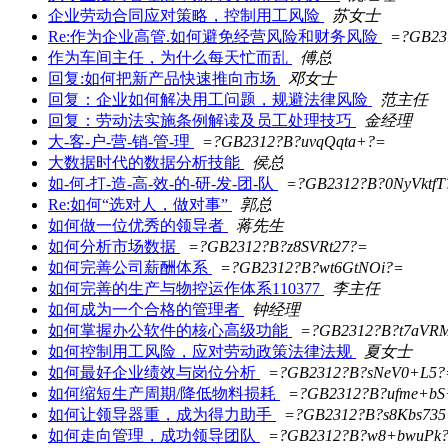
企业劳动合同应对策略，控制用工风险
苏女士
Re:作为企业高管.如何避免经营风险和财务风险
=?GB23
作为车间主任，为什么每天忙而乱
傅总
回复:如何把新产品快速推向市场
邓女士
回复：企业如何解决用工问题，规避法律风险
范主任
回复：劳动法实施条例解读及员工处理技巧
金经理
大-客-户-营-销-管-理
=?GB2312?B?uvqQqta+?=
大数据时代的数据分析技能
侯总
如-何-打-造-高-效-的-研-发-团-队
=?GB2312?B?0NyVktfT
Re:如何“选对人，做对事”
郭总
如何做一位优秀的领导者
蒋先生
如何分析市场数据
=?GB2312?B?z8SVRt27?=
如何完善公司薪酬体系
=?GB2312?B?wt6GtNOi?=
如何完善的生产与物控运作体系110377
李主任
如何成为一个合格的管理者
钟经理
如何掌握办公软件的核心高级功能
=?GB2312?B?t7aVR
如何控制用工风险，应对劳动政策法律法规
夏女士
如何最好企业绩效与岗位分析
=?GB2312?B?sNeV0+L5?
如何缩短生产周期/降低物料损耗
=?GB2312?B?ufme+b
如何让领导器重，成为得力助手
=?GB2312?B?s8Kbs735
如何走向管理，成功领导团队
=?GB2312?B?w8+bwuPk