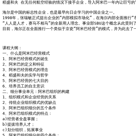
稻盛和夫 在无任何航空经验的情况下接手企业，导入阿米巴一年内让巨亏的“日
海尔是中国的标志性企业，也是最早向日企学习的中国企业之一。

1998年，张瑞敏正式提出企业的“内部模拟市场化”，在海尔内部全面推行“
“人人是人才，赛马不相马”的全新用人理念。事业部SBU这个概念从此受到了
目前，海尔正在全面推行一个类似于京瓷“阿米巴经营”的模式，并为此去了一个
课程大纲：

一、什么是阿米巴经营模式

1、阿米巴经营模式的诞生

2、阿米巴的定义和特征

3、阿米巴经营模式的理念

4、稻盛和夫的实学与哲学

5、阿米巴经营的七大目的

6、培养员工的自主意识

二、细分事业单元：阿米巴组织的构建

1、组织模式和企业经营的关系

2、传统企业组织模式的优缺点

3、阿米巴组织细分的五个条件

4、阿米巴组织模式的特点：

a)经营者全盘掌握；

b)提拔培养人才；

c)划分组织，拓展事业

5、阿米巴组织细分的四个条件：
