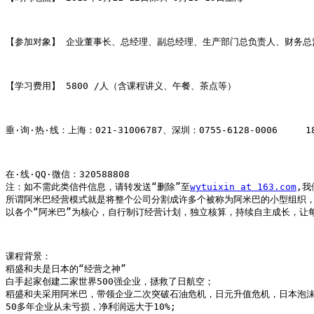
【参加对象】 企业董事长、总经理、副总经理、生产部门总负责人、财务总监
【学习费用】 5800 /人（含课程讲义、午餐、茶点等）

垂·询·热·线：上海：021-31006787、深圳：0755-6128-0006     18
在·线·QQ·微信：320588808        

注：如不需此类信件信息，请转发送“删除”至
wytuixin at 163.com
,我
所谓阿米巴经营模式就是将整个公司分割成许多个被称为阿米巴的小型组织，
以各个“阿米巴”为核心，自行制订经营计划，独立核算，持续自主成长，让
课程背景：

稻盛和夫是日本的“经营之神”

白手起家创建二家世界500强企业，拯救了日航空；

稻盛和夫采用阿米巴，带领企业二次突破石油危机，日元升值危机，日本泡沫
50多年企业从未亏损，净利润远大于10%;
