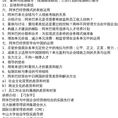
10、案例与现场辅导：现场操练模拟：三类计划的现场制订辅导

11、反馈和评估系统

六、阿米巴经营模式的有效运用

1、阿米巴单元业绩与个人绩效考核的关系

2、分组讨论：阿米巴单元是否需要将效益和员工收入挂钩？

3、案例与讨论：重结果奖惩还是重过程控制？两种不同管理方法在中国企业的
4、构建人才建设的梯队：阿米巴领导选择与人才培养计划

5、阿米巴的分裂和合并：为实现灵活多样的业务模式做准备

6、增加单元价值，减少单元浪费：精益管理在业务单元中的运用

七、阿米巴经营哲学在中国的运用

1、京瓷价值观在各单元定价之中的地位与作用：公平、正义、正直，努力，公
2、成果主义适用与中国国情吗？单元盈利与企业绩效之间的关系与运用

3、实力主义，不拘一格降人才

4、领导的使命

5、用将来进行时看待人才的素质和能力

6、短期目标与事业的可持续性

7、阿米巴经营在中日两国的背景差异和解决方法

a) 社会文化背景的差异和对策

b) 商业文化的差异和对策

c) 员工对企业归属感的差异和对策

讲师介绍：【刁东平】

阿米巴经营与中国企业经营相结合的实践先行者

北大纵横管理咨询集团合伙人

国际注册管理咨询师（CMC）

中山大学创业学院实践导师 
