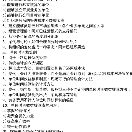
a)能够进行独立核算的单位；

b)能够独立开展业务的单位；

c)能够执行公司目标的单元；

d)组织划分后的管理成本不能够太高

6、建立能够灵活应对市场的组织：各个业务单元之间的关系

6、经营管理部：阿米巴经营模式的支撑部门

7、从业务价值流的角度划分组织

8、案例与讨论：如何合理划分阿米巴组织？

9、将组织的变化当成一种常态：阿米巴组织再造

三、单位时间核算制

1、引子：路边摊位的经营

2、传统会计的六大误区

3、标准成本方法、目标倒置法和售价还原成本法

4、案例：会计为决策服务，而不是满足会计原则—识别出沉没成本对决策的价
5、单位时间效益核算制度：现场可行的管理会计方法

6、单位时间核算制的计算方法

7、案例：销售型、制造型、服务型三种不同企业的单位时间效益核算方法；

8、单位时间核算制的出货、采购和库存管理

9、劳务费用不计入单位时间核算制的秘密

10、单位时间效益核算表的用途：

a)掌握经营情况

b)凝聚全员的力量

c)提高生产效率

d)统一运作管理

四、阿米巴之间的核算与内部市场化
