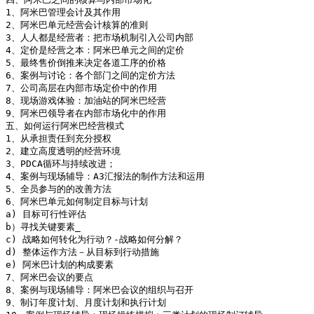
1、阿米巴管理会计及其作用

2、阿米巴单元经营会计核算的准则

3、人人都是经营者：把市场机制引入公司内部

4、定价是经营之本：阿米巴单元之间的定价

5、最终售价倒推来决定各道工序的价格

6、案例与讨论：各个部门之间的定价方法

7、公司高层在内部市场定价中的作用

8、现场游戏体验：加油站的阿米巴经营

9、阿米巴领导者在内部市场化中的作用

五、如何运行阿米巴经营模式

1、从承担责任到充分授权

2、建立高度透明的经营环境

3、PDCA循环与持续改进；

4、案例与现场辅导：A3汇报法的制作方法和运用

5、全员参与的的改善方法

6、阿米巴单元如何制定目标与计划

a) 目标可行性评估

b）寻找关键要素_

c) 战略如何转化为行动？-战略如何分解？

d) 整体运作方法－从目标到行动措施

e) 阿米巴计划的构成要素

7、阿米巴会议的要点

8、案例与现场辅导：阿米巴会议的组织与召开

9、制订年度计划、月度计划和执行计划
