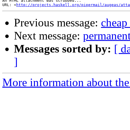
An HTML attachment was scrubbed...

URL: <
http://projects.haskell.org/pipermail/augeas/atta
Previous message:
cheap 
Next message:
permanen
Messages sorted by:
[ d
]
More information about the