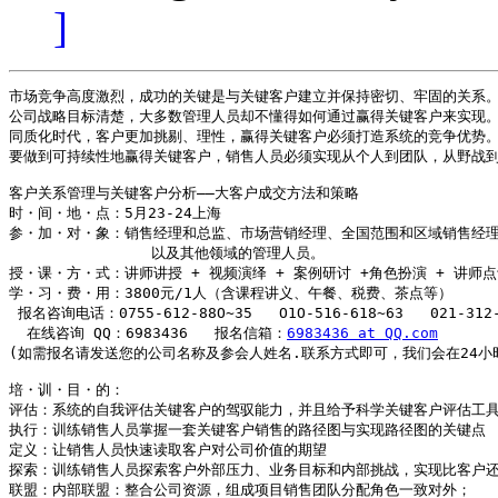
]
市场竞争高度激烈，成功的关键是与关键客户建立并保持密切、牢固的关系。
公司战略目标清楚，大多数管理人员却不懂得如何通过赢得关键客户来实现。
同质化时代，客户更加挑剔、理性，赢得关键客户必须打造系统的竞争优势。
要做到可持续性地赢得关键客户，销售人员必须实现从个人到团队，从野战到
客户关系管理与关键客户分析――大客户成交方法和策略

时・间・地・点：5月23-24上海 

参・加・对・象：销售经理和总监、市场营销经理、全国范围和区域销售经理
                以及其他领域的管理人员。

授・课・方・式：讲师讲授 + 视频演绎 + 案例研讨 +角色扮演 + 讲师点
学・习・费・用：3800元/1人（含课程讲义、午餐、税费、茶点等）

 报名咨询电话：0755-612-88O~35   O1O-516-618~63   021-312-6
  在线咨询 QQ：6983436   报名信箱：
6983436 at QQ.com
(如需报名请发送您的公司名称及参会人姓名.联系方式即可，我们会在24小时
培・训・目・的：

评估：系统的自我评估关键客户的驾驭能力，并且给予科学关键客户评估工具
执行：训练销售人员掌握一套关键客户销售的路径图与实现路径图的关键点

定义：让销售人员快速读取客户对公司价值的期望

探索：训练销售人员探索客户外部压力、业务目标和内部挑战，实现比客户还
联盟：内部联盟：整合公司资源，组成项目销售团队分配角色一致对外；
