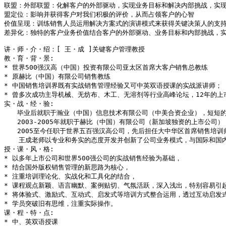
联盟：外部联盟：化解客户的外部驱动，实现业务目标和解决内部挑战，实现
盟定位：影响并获得客户对我们积极的评价，从而占领客户的心智

价值呈现：训练销售人员运用解决方案式的演讲模式来获得关键决策人的支持和
差异化：独特的客户业务价值结合客户的外部驱动、业务目标和内部挑战，实
讲・师・介・绍：[ 王・成 ]关键客户管理教授

教・育・背・景:

* 世界500强汉高（中国）投资有限公司亚太区首席大客户销售总教练

* 原赫比（中国）有限公司销售教练

* 中国销售培训界既有实战销售管理经验又可中英双语授课的实战派讲师；

* 曾多次成功主导机械、无纺布、木工、无溶剂等行业高峰论坛，12年的上市
实・战・经・验:

　　毕业后就职于瀚业（中国）信息技术有限公司（中美合资企业），短短的
　　2003-2005年就职于赫比（中国）有限公司（新加坡独资的上市
　　2005至今任职于世界五百强汉高公司，先后担任大中华区首席销售培
　  王成老师以专业和务实的态度开发并创新了公司业务模式，与国际和国
授・课・风・格:

* 以多年上市公司和世界500强公司的实战销售经验为基础，

* 结合国外版权销售管理的新思路为核心，

* 注重培训理论化、实战化和工具化的结合，

* 课程观点新颖、语言幽默、案例贴切、气氛活跃，深入浅出，特别容易引起
* 将体验式、激励式、互动式、启发式等培训方式整合运用，透过互动启发式
* 学员突破旧有思维，注重实际操作。

课・程・特・点:

* 中、英双语授课
