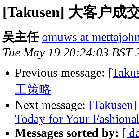
[Takusen] 大客
吴主任
omuws at mettajoh
Tue May 19 20:24:03 BST 
Previous message:
[Ta
工策略
Next message:
[Takusen]
Today for Your Fashion
Messages sorted by:
[ d