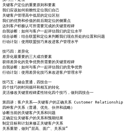
关键客户定位的重要原则和要素

我们应该如何前瞻性定位我们自己

关键客户管理高中低层的定位区别

我们的优势和价值的前后期定位的侧重点

达到客户积极认可所需要完成的关键里程碑

自我诊断：如何与客户一起评估我们的定位水平

综合诊断：结合联盟和定位来判断我们现在所处的位置和问题

行动计划：使用联盟技巧来改进客户管理水平

技巧四：差异化

差异化最重要的三大成功要素

获得差异化的竞争优势所需要的关键里程碑

自我诊断：如何与客户一起评估我们的竞争优势

行动计划：使用差异化技巧来改进客户管理水平

技巧五：融会贯通，四技合一

四个技巧的时间循环和相互的转化

灵活修改关键里程碑柔性转化四个技巧，做到四技合一

第四讲：客户关系――关键客户的正确关系 Customer Relationship

四种客户关系（普通、优先、伙伴和战略）

诊断当前的关键客户关系和问题

正确定位关键客户的关系和预期结果

制定目标和计划来修正关键客户关系

关系重塑，做到“层高、面广、关系深”
