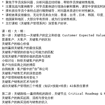
* 聚焦于学员实际问题，分析问题总结经验，帮助学员突破销售瓶颈。

* 注重实战与案例教学，对学员案例进行现场分解和重构，课堂中穿插实时的
* 擅长抓住学员个体特点进行顺势辅导，对问题本质进行针对性解决。

* 课程效果反馈极佳。无论学员来自大陆，香港，台湾，日本、韩国、印度、
* 他国家和地区，大部分学有所得，成为行业销售精英。

* 主打课程《关键客户管理系列》深受客户好评。

课・程・大・纲：

第一讲：关键理念――关键客户的定义和价值 Customer Expected Value
普通客户、大客户、关键客户的区别

关键客户的核心价值

如何赢得关键客户的最佳实践

关键客户期望的价值与公司能力的匹配

实现关键客户期望价值的思路与流程

小组讨论：聆听关键客户的声音

客户与供应商之间的博弈

自我检测：客户眼中的“你”和公司

关键客户销售艺术的演变趋势

客户管理和销售有何变化？

关键客户销售的艺术与科学

成功关键客户管理的三个维度（知识+技能+特质）42条胜任要求

第二讲：关键路线――赢得商机的路径，关键节点 Critical Roadmap & Mil
关键客户的购买起因、流程与变化分析

关键客户的购买流程与销售的切入
