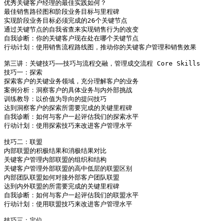
优秀关键客户经理的最佳实践如何？

最佳销售路径图和阶段业务目标与里程碑

实现阶段业务目标必须完成的26个关键节点

通过关键节点的自我省查来实现销售行为的改变

自我诊断：你的关键客户现在处在哪个关键节点

行动计划：使用销售流程路线图，推动你的关键客户管理和销售效果

第三讲：关键技巧――技巧与流程交融，管理成交流程 Core Skills

技巧一：探索

探索客户的关键业务领域，充分理解客户的业务

案例分析：洞察客户的具体业务与内外部挑战

训练教导：以价值为导向的提问技巧

达到洞察客户的探索所需要完成的关键里程碑

自我诊断：如何与客户一起评估我们的探索水平

行动计划：使用探索技巧来改进客户管理水平

技巧二：联盟

内部联盟的积极结果和消极结果对比

关键客户管理内部联盟的组织和结构

关键客户管理外部联盟的高中低层的联盟区别

内部团队联盟如何对接外部客户团队联盟

达到内外联盟的所需要完成的关键里程碑

自我诊断：如何与客户一起评估我们的联盟水平

行动计划：使用联盟技巧来改进客户管理水平

技巧三：定位
