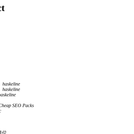
ct
haskeline
haskeline
haskeline
Cheap SEO Packs
c
单位