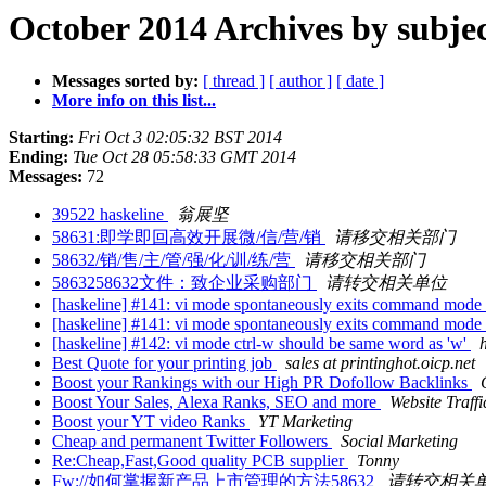
October 2014 Archives by subje
Messages sorted by:
[ thread ]
[ author ]
[ date ]
More info on this list...
Starting:
Fri Oct 3 02:05:32 BST 2014
Ending:
Tue Oct 28 05:58:33 GMT 2014
Messages:
72
39522 haskeline
翁展坚
58631:即学即回高效开展微/信/营/销
请移交相关部门
58632/销/售/主/管/强/化/训/练/营
请移交相关部门
5863258632文件：致企业采购部门
请转交相关单位
[haskeline] #141: vi mode spontaneously exits command mode
[haskeline] #141: vi mode spontaneously exits command mode
[haskeline] #142: vi mode ctrl-w should be same word as 'w'
Best Quote for your printing job
sales at printinghot.oicp.net
Boost your Rankings with our High PR Dofollow Backlinks
Boost Your Sales, Alexa Ranks, SEO and more
Website Traffi
Boost your YT video Ranks
YT Marketing
Cheap and permanent Twitter Followers
Social Marketing
Re:Cheap,Fast,Good quality PCB supplier
Tonny
Fw://如何掌握新产品上市管理的方法58632
请转交相关