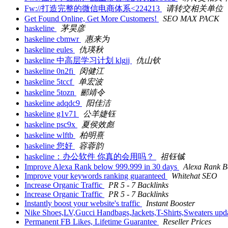
Fw://打造完整的微信电商体系<224213
请转交相关单位
Get Found Online, Get More Customers!
SEO MAX PACK
haskeline
茅昊彦
haskeline cbmwr
惠来为
haskeline eules
仇瑛秋
haskeline 中高层学习计划 klgjj
仇山钦
haskeline 0n2fi
闵健江
haskeline 5tccf
单宏波
haskeline 5tozn
郦靖令
haskeline adqdc9
阳佳洁
haskeline g1v71
公羊婕钰
haskeline psc9x
夏侯效彪
haskeline wlftb
柏明熹
haskeline 您好
容蓉韵
haskeline：办公软件 你真的会用吗？
祖钰铖
Improve Alexa Rank below 999.999 in 30 days
Alexa Rank B
Improve your keywords ranking guaranteed
Whitehat SEO
Increase Organic Traffic
PR 5 - 7 Backlinks
Increase Organic Traffic
PR 5 - 7 Backlinks
Instantly boost your website's traffic
Instant Booster
Nike Shoes,LV,Gucci Handbags,Jackets,T-Shirts,Sweaters up
Permanent FB Likes, Lifetime Guarantee
Reseller Prices