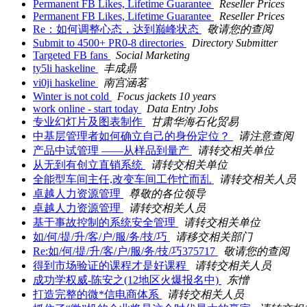
Permanent FB Likes, Lifetime Guarantee
Reseller Prices
Permanent FB Likes, Lifetime Guarantee
Reseller Prices
Re：如何调整心态，达到巅峰状态
敬请您的查阅
Submit to 4500+ PR0-8 directories
Directory Submitter
Targeted FB fans
Social Marketing
ty5li haskeline
丰成鼎
vi0ji haskeline
南宫涵茗
Winter is not cold
Focus jackets 10 years
work online - start today
Data Entry Jobs
专业幻灯片及图表制作
甘肃华海石化贸易
中基层管理者如何确立自己的身份定位？
请注意查阅
产品中试管理 ――从样品到量产
请转交相关单位
从无到有创立直销系统
请转交相关单位
全能型车间主任,改变车间工作忙而乱
请转交相关人员
卓越人力资源管理
尊敬的各位领导
卓越人力资源管理
请转交相关人员
基于事故控制的系统安全管理
请转交相关单位
如/何/提/升/客/户/服/务/技/巧
请移交相关部门
Re:如/何/提/升/客/户/服/务/技/巧375717
敬请您的查阅
得到市场验证的课程才是好课程
请转交相关人员
成功学权威-陈安之(12地区火爆报名中)
东憎
打造完整的微*信电商体系
请转交相关人员