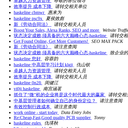
卓越人力资源管理
尊敬的各位领导
效率提升 成本下降
请转交相关单位
haskeline cbmwr
惠来为
haskeline psc9x
夏侯效彪
新《劳动合同法》
请转交相关人员
Boost Your Sales, Alexa Ranks, SEO and more
Website Traffi
状态决定成败,须具备的六大巅峰心态-haskeline
请转交相
Get Found Online, Get More Customers!
SEO MAX PACK
新《劳动合同法》
请注意查阅
状态决定成败,须具备的六大巅峰心态-haskeline
致企业的
haskeline 您好
容蓉韵
haskeline 中高层学习计划 klgjj
仇山钦
卓越人力资源管理
请转交相关人员
效率提升 成本下降
请转交相关人员
haskeline 0n2fi
闵健江
vi0ji haskeline
南宫涵茗
抓住了“微”机的企业将是这个时代最大的赢家
请转交相
中基层管理者如何确立自己的身份定位？
请注意查阅
有效控制行政成本
请注意查阅
work online - start today
Data Entry Jobs
Re:Cheap,Fast,Good quality PCB supplier
Tonny
haskeline eules
仇瑛秋