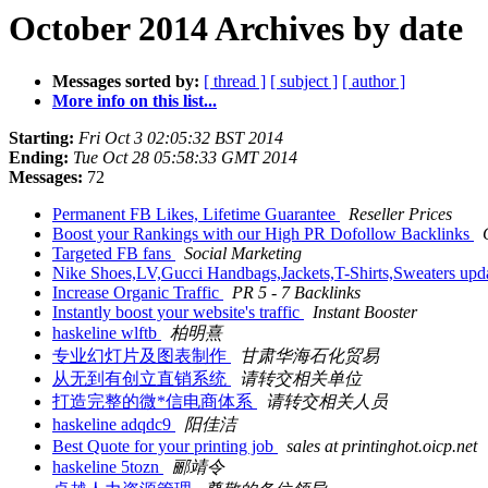
October 2014 Archives by date
Messages sorted by:
[ thread ]
[ subject ]
[ author ]
More info on this list...
Starting:
Fri Oct 3 02:05:32 BST 2014
Ending:
Tue Oct 28 05:58:33 GMT 2014
Messages:
72
Permanent FB Likes, Lifetime Guarantee
Reseller Prices
Boost your Rankings with our High PR Dofollow Backlinks
Targeted FB fans
Social Marketing
Nike Shoes,LV,Gucci Handbags,Jackets,T-Shirts,Sweaters up
Increase Organic Traffic
PR 5 - 7 Backlinks
Instantly boost your website's traffic
Instant Booster
haskeline wlftb
柏明熹
专业幻灯片及图表制作
甘肃华海石化贸易
从无到有创立直销系统
请转交相关单位
打造完整的微*信电商体系
请转交相关人员
haskeline adqdc9
阳佳洁
Best Quote for your printing job
sales at printinghot.oicp.net
haskeline 5tozn
郦靖令