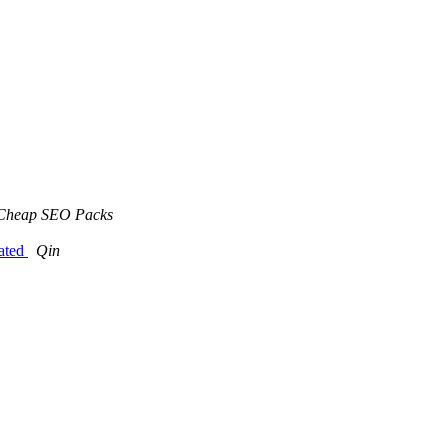
Cheap SEO Packs
dated
Qin