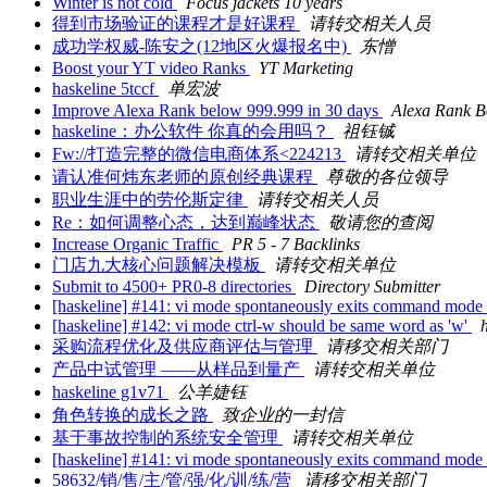
Winter is not cold
Focus jackets 10 years
得到市场验证的课程才是好课程
请转交相关人员
成功学权威-陈安之(12地区火爆报名中)
东憎
Boost your YT video Ranks
YT Marketing
haskeline 5tccf
单宏波
Improve Alexa Rank below 999.999 in 30 days
Alexa Rank B
haskeline：办公软件 你真的会用吗？
祖钰铖
Fw://打造完整的微信电商体系<224213
请转交相关单位
请认准何炜东老师的原创经典课程
尊敬的各位领导
职业生涯中的劳伦斯定律
请转交相关人员
Re：如何调整心态，达到巅峰状态
敬请您的查阅
Increase Organic Traffic
PR 5 - 7 Backlinks
门店九大核心问题解决模板
请转交相关单位
Submit to 4500+ PR0-8 directories
Directory Submitter
[haskeline] #141: vi mode spontaneously exits command mode
[haskeline] #142: vi mode ctrl-w should be same word as 'w'
采购流程优化及供应商评估与管理
请移交相关部门
产品中试管理 ――从样品到量产
请转交相关单位
haskeline g1v71
公羊婕钰
角色转换的成长之路
致企业的一封信
基于事故控制的系统安全管理
请转交相关单位
[haskeline] #141: vi mode spontaneously exits command mode
58632/销/售/主/管/强/化/训/练/营
请移交相关部门