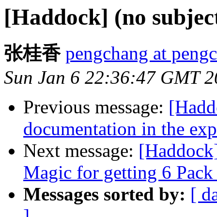
[Haddock] (no subjec
张桂香
pengchang at peng
Sun Jan 6 22:36:47 GMT 2
Previous message:
[Hadd
documentation in the expo
Next message:
[Haddock]
Magic for getting 6 Pack
Messages sorted by:
[ d
]