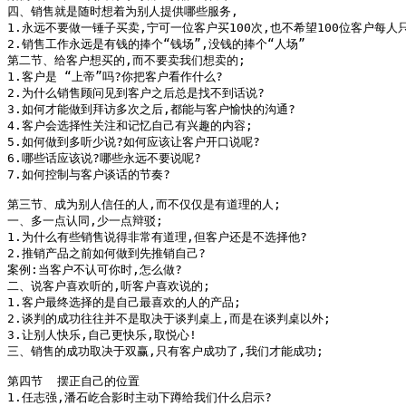
四、销售就是随时想着为别人提供哪些服务,

1.永远不要做一锤子买卖,宁可一位客户买100次,也不希望100位客户每人只
2.销售工作永远是有钱的捧个“钱场”,没钱的捧个“人场”

第二节、给客户想买的,而不要卖我们想卖的;

1.客户是 “上帝”吗?你把客户看作什么?

2.为什么销售顾问见到客户之后总是找不到话说?

3.如何才能做到拜访多次之后,都能与客户愉快的沟通?

4.客户会选择性关注和记忆自己有兴趣的内容;

5.如何做到多听少说?如何应该让客户开口说呢?

6.哪些话应该说?哪些永远不要说呢?

7.如何控制与客户谈话的节奏?

第三节、成为别人信任的人,而不仅仅是有道理的人;

一、多一点认同,少一点辩驳;

1.为什么有些销售说得非常有道理,但客户还是不选择他?

2.推销产品之前如何做到先推销自己?

案例:当客户不认可你时,怎么做?

二、说客户喜欢听的,听客户喜欢说的;

1.客户最终选择的是自己最喜欢的人的产品;

2.谈判的成功往往并不是取决于谈判桌上,而是在谈判桌以外;

3.让别人快乐,自己更快乐,取悦心!

三、销售的成功取决于双赢,只有客户成功了,我们才能成功;

第四节  摆正自己的位置

1.任志强,潘石屹合影时主动下蹲给我们什么启示? 
