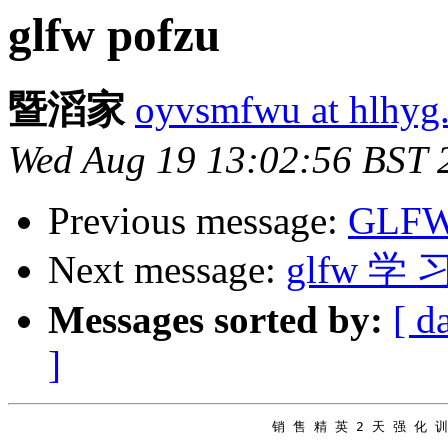
glfw pofzu
暨滔家
oyvsmfwu at hlhyg
Wed Aug 19 13:02:56 BST 
Previous message:
GLFW-
Next message:
glfw 学 
Messages sorted by:
[ d
]
                                 销 售 精 英 2 天 强 化 训