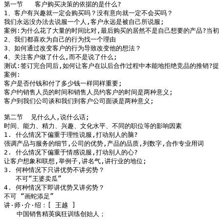
第一节   客户购买决策的依据的是什么?

1、客户有兴趣就一定会购买吗？没有意向就一定不会买吗？

我们永远没办法去说服一个人,客户永远是被自己所说服;

案例:为什么花了大量的时间比对,最后购买的居然不是自己想要的产品?当初
2、我们都喜欢为自己的行为找一个理由

3、如何通过改变客户的行为导致改变他的想法？

4、关注客户做了什么,而不是说了什么;

测试:签订完合同后,如何让客户在以后合作过程中本能地拒绝竞品的推销?提
案例:

客户是否付钱和付了多少钱一样同样重要;

客户约销售人员的时间和销售人员约客户的时间是两种意义;

客户到我们公司谈和我们到客户公司面谈是两种意义;

第二节  见什么人,说什么话;

时间、能力、精力、兴趣、文化水平、不同的职位等的影响因素

1. 什么情况下偏重于理性说服,打动别人的脑?

强调产品与服务的细节,公司的优势,产品的品质,列数字,合作专业用词

2. 什么情况下偏重于情感说服,打动别人的心?

让客户想象和联想,举例子,讲名气,讲行业的地位;

3. 何种情况下只讲优势不讲劣势？

   不可“王婆卖瓜” 

4. 何种情况下即讲优势又讲劣势？

不可 “画蛇添足”

讲·师·介·绍：[ 王越 ]

　　中国销售精英疯狂训练创始人；
