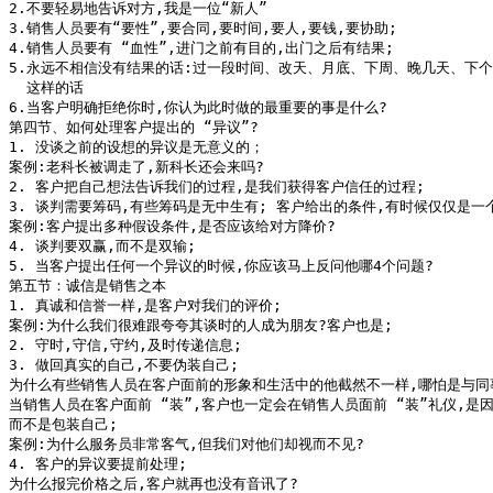
2.不要轻易地告诉对方,我是一位“新人”

3.销售人员要有“要性”,要合同,要时间,要人,要钱,要协助;

4.销售人员要有 “血性”,进门之前有目的,出门之后有结果;

5.永远不相信没有结果的话:过一段时间、改天、月底、下周、晚几天、下个
  这样的话

6.当客户明确拒绝你时,你认为此时做的最重要的事是什么?

第四节、如何处理客户提出的 “异议”?

1. 没谈之前的设想的异议是无意义的；

案例:老科长被调走了,新科长还会来吗?

2. 客户把自己想法告诉我们的过程,是我们获得客户信任的过程;

3. 谈判需要筹码,有些筹码是无中生有; 客户给出的条件,有时候仅仅是一个
案例:客户提出多种假设条件,是否应该给对方降价?

4. 谈判要双赢,而不是双输;

5. 当客户提出任何一个异议的时候,你应该马上反问他哪4个问题?

第五节：诚信是销售之本

1. 真诚和信誉一样,是客户对我们的评价;

案例:为什么我们很难跟夸夸其谈时的人成为朋友?客户也是;

2. 守时,守信,守约,及时传递信息;

3. 做回真实的自己,不要伪装自己;

为什么有些销售人员在客户面前的形象和生活中的他截然不一样,哪怕是与同事
当销售人员在客户面前 “装”,客户也一定会在销售人员面前 “装”礼仪,是因
而不是包装自己;

案例:为什么服务员非常客气,但我们对他们却视而不见?

4. 客户的异议要提前处理;

为什么报完价格之后,客户就再也没有音讯了?
