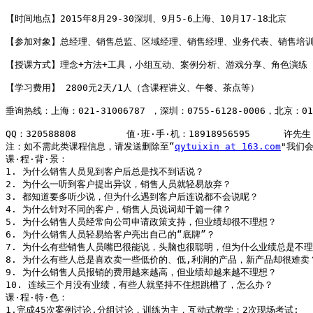
【时间地点】2015年8月29-30深圳、9月5-6上海、10月17-18北京 

【参加对象】总经理、销售总监、区域经理、销售经理、业务代表、销售培训专
【授课方式】理念+方法+工具，小组互动、案例分析、游戏分享、角色演练 

【学习费用】 2800元2天/1人（含课程讲义、午餐、茶点等） 

垂询热线：上海：021-31006787 ，深圳：0755-6128-0006，北京：010-
QQ：320588808         值·班·手·机：18918956595      许先生

注：如不需此类课程信息，请发送删除至“
qytuixin at 163.com
"我们
课·程·背·景：

1. 为什么销售人员见到客户后总是找不到话说？

2. 为什么一听到客户提出异议，销售人员就轻易放弃？

3. 都知道要多听少说，但为什么遇到客户后连说都不会说呢？

4. 为什么针对不同的客户，销售人员说词却千篇一律？

5. 为什么销售人员经常向公司申请政策支持，但业绩却很不理想？

6. 为什么销售人员轻易给客户亮出自己的“底牌”？

7. 为什么有些销售人员嘴巴很能说，头脑也很聪明，但为什么业绩总是不理
8. 为什么有些人总是喜欢卖一些低价的、低,利润的产品，新产品却很难卖？
9. 为什么销售人员报销的费用越来越高，但业绩却越来越不理想？

10. 连续三个月没有业绩，有些人就坚持不住想跳槽了，怎么办？ 

课·程·特·色：

1.完成45次案例讨论,分组讨论，训练为主，互动式教学；2次现场考试;
