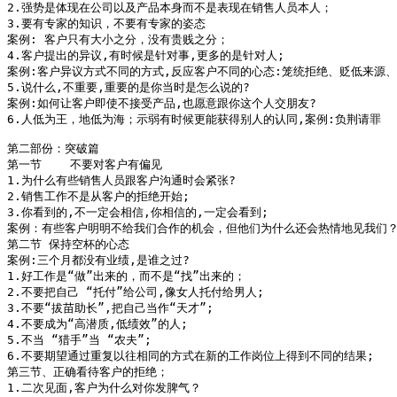
2.强势是体现在公司以及产品本身而不是表现在销售人员本人；

3.要有专家的知识，不要有专家的姿态

案例: 客户只有大小之分，没有贵贱之分；

4.客户提出的异议,有时候是针对事,更多的是针对人;

案例:客户异议方式不同的方式,反应客户不同的心态:笼统拒绝、贬低来源、
5.说什么,不重要,重要的是你当时是怎么说的?

案例:如何让客户即使不接受产品,也愿意跟你这个人交朋友?

6.人低为王，地低为海；示弱有时候更能获得别人的认同,案例:负荆请罪

第二部份：突破篇

第一节    不要对客户有偏见

1.为什么有些销售人员跟客户沟通时会紧张?

2.销售工作不是从客户的拒绝开始;

3.你看到的,不一定会相信,你相信的,一定会看到;

案例：有些客户明明不给我们合作的机会，但他们为什么还会热情地见我们？
第二节 保持空杯的心态

案例:三个月都没有业绩,是谁之过?

1.好工作是“做”出来的，而不是“找”出来的；

2.不要把自己 “托付”给公司,像女人托付给男人;

3.不要“拔苗助长”,把自己当作“天才”;

4.不要成为“高潜质,低绩效”的人;

5.不当 “猎手”当 “农夫”;

6.不要期望通过重复以往相同的方式在新的工作岗位上得到不同的结果;

第三节、正确看待客户的拒绝； 

1.二次见面,客户为什么对你发脾气？
