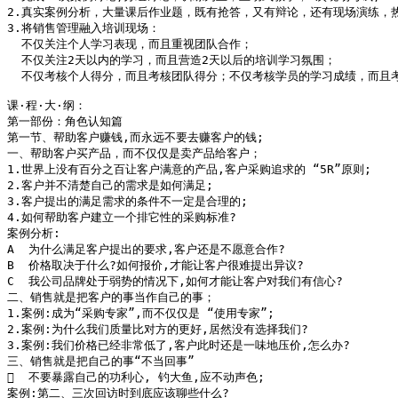
2.真实案例分析，大量课后作业题，既有抢答，又有辩论，还有现场演练，热
3.将销售管理融入培训现场：

  不仅关注个人学习表现，而且重视团队合作；

  不仅关注2天以内的学习，而且营造2天以后的培训学习氛围；

  不仅考核个人得分，而且考核团队得分；不仅考核学员的学习成绩，而且考
课·程·大·纲：

第一部份：角色认知篇

第一节、帮助客户赚钱,而永远不要去赚客户的钱;

一、帮助客户买产品，而不仅仅是卖产品给客户；

1.世界上没有百分之百让客户满意的产品,客户采购追求的 “5R”原则;

2.客户并不清楚自己的需求是如何满足;

3.客户提出的满足需求的条件不一定是合理的;

4.如何帮助客户建立一个排它性的采购标准?

案例分析:

A  为什么满足客户提出的要求,客户还是不愿意合作?

B  价格取决于什么?如何报价,才能让客户很难提出异议?

C  我公司品牌处于弱势的情况下,如何才能让客户对我们有信心?

二、销售就是把客户的事当作自己的事；

1.案例:成为“采购专家”,而不仅仅是 “使用专家”;

2.案例:为什么我们质量比对方的更好,居然没有选择我们?

3.案例:我们价格已经非常低了,客户此时还是一味地压价,怎么办?

三、销售就是把自己的事“不当回事”

  不要暴露自己的功利心, 钓大鱼,应不动声色;

案例:第二、三次回访时到底应该聊些什么?
