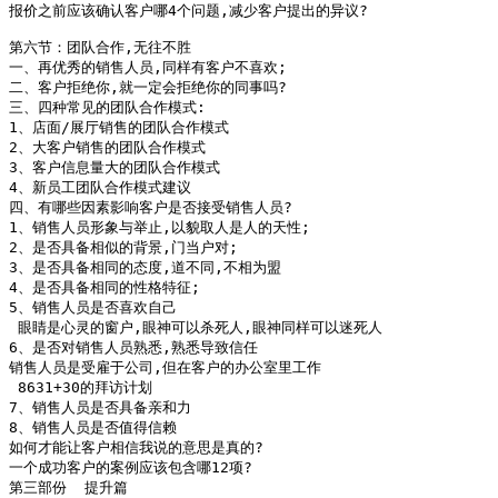
报价之前应该确认客户哪4个问题,减少客户提出的异议?

第六节：团队合作,无往不胜

一、再优秀的销售人员,同样有客户不喜欢;

二、客户拒绝你,就一定会拒绝你的同事吗?

三、四种常见的团队合作模式:

1、店面/展厅销售的团队合作模式

2、大客户销售的团队合作模式

3、客户信息量大的团队合作模式

4、新员工团队合作模式建议

四、有哪些因素影响客户是否接受销售人员?

1、销售人员形象与举止,以貌取人是人的天性;

2、是否具备相似的背景,门当户对;

3、是否具备相同的态度,道不同,不相为盟

4、是否具备相同的性格特征;

5、销售人员是否喜欢自己

 眼睛是心灵的窗户,眼神可以杀死人,眼神同样可以迷死人

6、是否对销售人员熟悉,熟悉导致信任

销售人员是受雇于公司,但在客户的办公室里工作

 8631+30的拜访计划

7、销售人员是否具备亲和力

8、销售人员是否值得信赖

如何才能让客户相信我说的意思是真的?

一个成功客户的案例应该包含哪12项?

第三部份  提升篇
