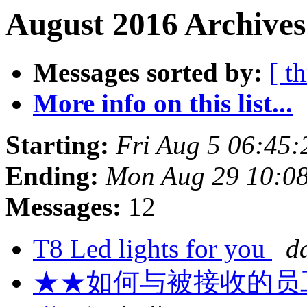
August 2016 Archives
Messages sorted by:
[ t
More info on this list...
Starting:
Fri Aug 5 06:45
Ending:
Mon Aug 29 10:0
Messages:
12
T8 Led lights for you
d
★★如何与被接收的员