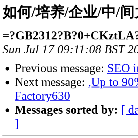
如何/培养/企业/中/间力
=?GB2312?B?0+CKztLA
Sun Jul 17 09:11:08 BST 2
Previous message:
SEO i
Next message:
,Up to 90
Factory630
Messages sorted by:
[ d
]