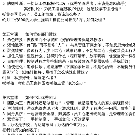
5.防微杜渐：一切从工作积极性出发（优秀的管理者，应该是激励高手）

         案例讨论：⑺员工擅自跟客户吃饭，这笔钱该不该报销？

⑻黄金季节来了，员工闹情绪，我该怎么办？

⑼月工资800的大学生撞塌工棚使公司损失3万，如何处理？

第五堂课   如何管好部门绩效   

1.角色转换：做教练而不做警察（好的管理者就是好教练）

2.灌输数字：修“路”而不是修“人”（ 与其责怪下属太笨，不如反思为啥教不
3.聚焦绩效：多谈行为，少下结论（就事论事，不妄加结论，是改善员工行为
4.抓住关键：重视什么，就得到什么（程序清晰、数字明确，像麦当劳一样教
5.目标管理：控制过程才能控制结果（目标绩效管理是照妖镜，是探照灯）

6.迫使进化：追求快乐，逃避痛苦（下属的素质差，不是你的错；不能提升下
案例讨论：⑽临阵换将，烂摊子怎么快速出绩效？

⑾员工私捞好处，漏洞怎么堵？

⑿考核，考出员工集体围攻考核主管 该怎么办？

第六堂课   如何带出优秀团队   

1.团队为王：做英雄还是做领袖？（管理，就是运用他人的努力实现目标）

2.讲清规则：游戏也得先说玩法（游戏规则，是为了解决公平问题、效率问题
3.同舟共济：一起营造安全感、归属感（员工心态出现问题，是管理者的责任
4.双管齐下：一手抓制度，一手抓文化（万达是军   

队，万达是学校，万达是家庭；万达的企业文化， 

把我们想说的都说了）
