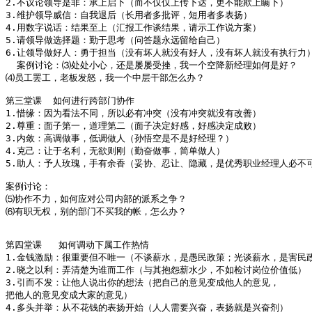
2.不议论领导是非：承上启下（而不仅仅上传下达，更不能欺上瞒下）

3.维护领导威信：自我退后（长用者多批评，短用者多表扬）

4.用数字说话：结果至上（汇报工作谈结果，请示工作说方案）

5.请领导做选择题：勤于思考（问答题永远留给自己）

6.让领导做好人：勇于担当（没有坏人就没有好人，没有坏人就没有执行力）
  案例讨论：⑶处处小心，还是屡屡受挫，我一个空降新经理如何是好？

⑷员工罢工，老板发怒，我一个中层干部怎么办？

第三堂课  如何进行跨部门协作 

1.惜缘：因为看法不同，所以必有冲突（没有冲突就没有改善）

2.尊重：面子第一，道理第二（面子决定好感，好感决定成败）

3.内敛：高调做事，低调做人（孙悟空是不是好经理？）

4.克己：让于名利，无欲则刚（勤奋做事，简单做人）

5.助人：予人玫瑰，手有余香（妥协、忍让、隐藏，是优秀职业经理人必不可
案例讨论：

⑸协作不力，如何应对公司内部的派系之争？

⑹有职无权，别的部门不买我的帐，怎么办？

第四堂课   如何调动下属工作热情  

1.金钱激励：很重要但不唯一（不谈薪水，是愚民政策；光谈薪水，是害民政
2.晓之以利：弄清楚为谁而工作（与其抱怨薪水少，不如检讨岗位价值低）

3.引而不发：让他人说出你的想法（把自己的意见变成他人的意见，

把他人的意见变成大家的意见）

4.多头并举：从不花钱的表扬开始（人人需要兴奋，表扬就是兴奋剂）
