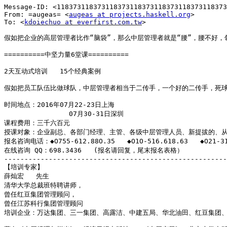
Message-ID: <118373118373118373118373118373118373118373
From: =augeas= <
augeas at projects.haskell.org
>

To: <
kdoiechuo at everfirst.com.tw
>

假如把企业的高层管理者比作“脑袋”，那么中层管理者就是“腰”，腰不好，领
==========中坚力量6堂课==========

2天互动式培训   15个经典案例

假如把员工队伍比做球队，中层管理者相当于二传手，一个好的二传手，死球
时间地点：2016年07月22-23日上海

                07月30-31日深圳

课程费用：三千六百元

授课对象：企业副总、各部门经理、主管、各级中层管理人员、新提拔的、从
报名咨询电话：◆O755-612.88O.35   ◆O1O-516.618.63   ◆O21-312
在线咨询 QQ：698.3436   (报名请回复，尾末报名表格）

-------------------------------------------------------
【培训专家】

薛灿宏   先生

清华大学总裁班特聘讲师，

曾任红豆集团管理顾问，

曾任江苏科行集团管理顾问

培训企业：万达集团、三一集团、高露洁、中建五局、华北油田、红豆集团、