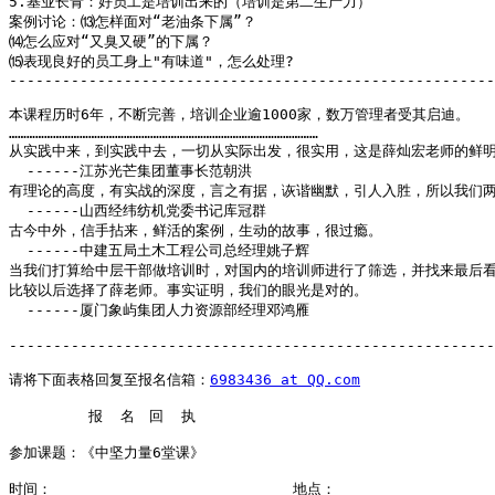
5.基业长青：好员工是培训出来的（培训是第二生产力）

案例讨论：⒀怎样面对“老油条下属”？

⒁怎么应对“又臭又硬”的下属？

⒂表现良好的员工身上"有味道"，怎么处理?

-------------------------------------------------------
本课程历时6年，不断完善，培训企业逾1000家，数万管理者受其启迪。

……………………………………………………………………………………………

从实践中来，到实践中去，一切从实际出发，很实用，这是薛灿宏老师的鲜明
  ------江苏光芒集团董事长范朝洪 

有理论的高度，有实战的深度，言之有据，诙谐幽默，引人入胜，所以我们两
  ------山西经纬纺机党委书记库冠群

古今中外，信手拈来，鲜活的案例，生动的故事，很过瘾。

  ------中建五局土木工程公司总经理姚子辉

当我们打算给中层干部做培训时，对国内的培训师进行了筛选，并找来最后看
比较以后选择了薛老师。事实证明，我们的眼光是对的。

  ------厦门象屿集团人力资源部经理邓鸿雁

-------------------------------------------------------
请将下面表格回复至报名信箱：
6983436 at QQ.com
         报  名　回  执

参加课题：《中坚力量6堂课》

时间：________________________　　地点：____________　　　
