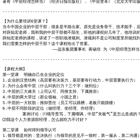
著有《中层经理怎样当》（经济日报出版社），《中层变革》（北京大学出版
-------------------------------------------------------
【为什么要培训6堂课？】

当今中国企业的中层干部，很多是半路出家。原先是业务骨干、技术能手，后
对薛灿宏老师，我和我的中层干部都不陌生，听他的课程好几年了。他培训的
薛灿宏老师的课程，讲述了一些职场潜规则。潜规则不是公司制度里所能找到
我们需要怎样的中层干部？这个课程给出了答案。

                    ――远东集团董事长 蒋锡培 为《中层经理怎样当
-------------------------------------------------------
【课程大纲】

第一堂课  明确自己在企业的定位

1.企业的汉堡结构（高层要有决策力，基层要有行动力，中层需要执行力）

2.为什么会有中层（什么叫执行力？三个字：做到位）

3.中层的三大难关（上司认可、同僚支持、下属推崇）

4.中层的两大罪过（群众领袖、小国之君）

5.中层的一大软肋：推卸责任（员工可以跳槽，老板只能跳楼）

6.中层不同阶段的定位（做经理、坐经理、作经理）

        案例讨论：⑴领导责骂，下属嘲讽，中层“夹板气”是怎么造成的？
⑵我这个人力资源部经理，怎么就吃力不讨好？

第二堂课  如何得到领导认可 

1.领导都是对的：坚决执行（与领导的意见不一致时，第一服从，第二沟通）