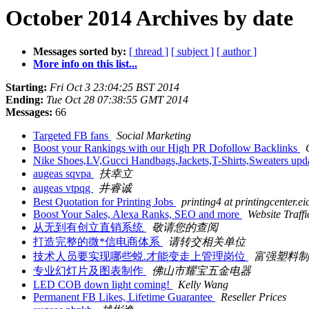
October 2014 Archives by date
Messages sorted by:
[ thread ]
[ subject ]
[ author ]
More info on this list...
Starting:
Fri Oct 3 23:04:25 BST 2014
Ending:
Tue Oct 28 07:38:55 GMT 2014
Messages:
66
Targeted FB fans
Social Marketing
Boost your Rankings with our High PR Dofollow Backlinks
Nike Shoes,LV,Gucci Handbags,Jackets,T-Shirts,Sweaters up
augeas sqvpa
扶幸立
augeas vtpqg
井睿诚
Best Quotation for Printing Jobs
printing4 at printingcenter.ei
Boost Your Sales, Alexa Ranks, SEO and more
Website Traffi
从无到有创立直销系统
敬请您的查阅
打造完整的微*信电商体系
请转交相关单位
技术人员要实现哪些蜕.才能变走上管理岗位
富强塑料制
专业幻灯片及图表制作
佛山市耀宝五金电器
LED COB down light coming!
Kelly Wang
Permanent FB Likes, Lifetime Guarantee
Reseller Prices