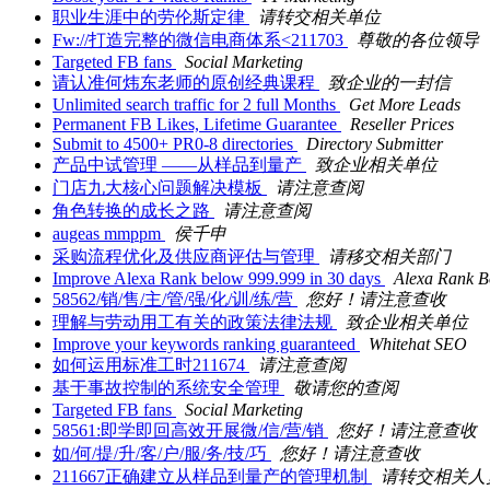
职业生涯中的劳伦斯定律
请转交相关单位
Fw://打造完整的微信电商体系<211703
尊敬的各位领导
Targeted FB fans
Social Marketing
请认准何炜东老师的原创经典课程
致企业的一封信
Unlimited search traffic for 2 full Months
Get More Leads
Permanent FB Likes, Lifetime Guarantee
Reseller Prices
Submit to 4500+ PR0-8 directories
Directory Submitter
产品中试管理 ――从样品到量产
致企业相关单位
门店九大核心问题解决模板
请注意查阅
角色转换的成长之路
请注意查阅
augeas mmppm
侯千申
采购流程优化及供应商评估与管理
请移交相关部门
Improve Alexa Rank below 999.999 in 30 days
Alexa Rank B
58562/销/售/主/管/强/化/训/练/营
您好！请注意查收
理解与劳动用工有关的政策法律法规
致企业相关单位
Improve your keywords ranking guaranteed
Whitehat SEO
如何运用标准工时211674
请注意查阅
基于事故控制的系统安全管理
敬请您的查阅
Targeted FB fans
Social Marketing
58561:即学即回高效开展微/信/营/销
您好！请注意查收
如/何/提/升/客/户/服/务/技/巧
您好！请注意查收
211667正确建立从样品到量产的管理机制
请转交相关人