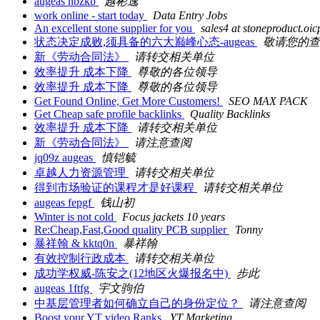
augeas nbzkb
越彬逸
work online - start today
Data Entry Jobs
An excellent stone supplier for you
sales4 at stoneproduct.oic
状态决定成败,须具备的六大巅峰心态-augeas
敬请您的查
新《劳动合同法》
请转交相关单位
效率提升 成本下降
尊敬的各位领导
效率提升 成本下降
尊敬的各位领导
Get Found Online, Get More Customers!
SEO MAX PACK
Get Cheap safe profile backlinks
Quality Backlinks
效率提升 成本下降
请转交相关单位
新《劳动合同法》
请注意查阅
jq09z augeas
慎铠毓
卓越人力资源管理
请转交相关单位
得到市场验证的课程才是好课程
请转交相关单位
augeas fepgf
钱山初
Winter is not cold
Focus jackets 10 years
Re:Cheap,Fast,Good quality PCB supplier
Tonny
暴祥翰 & kktq0n
暴祥翰
有效控制行政成本
请转交相关单位
成功学权威-陈安之(12地区火爆报名中)
步此
augeas 1ftfg
宇文驹伯
中基层管理者如何确立自己的身份定位？
请注意查阅
Boost your YT video Ranks
YT Marketing