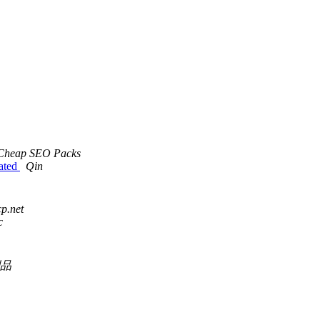
Cheap SEO Packs
dated
Qin
cp.net
c
品