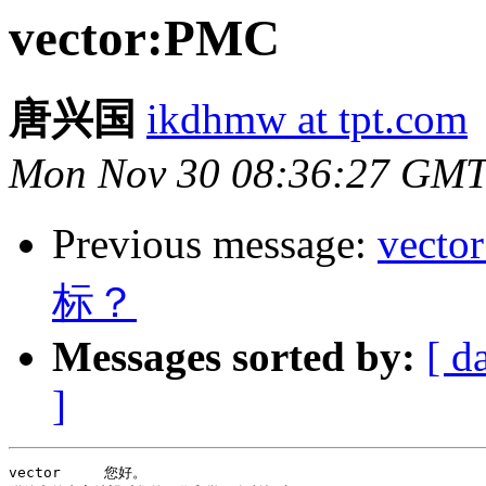
vector:PMC
唐兴国
ikdhmw at tpt.com
Mon Nov 30 08:36:27 GMT
Previous message:
vec
标？
Messages sorted by:
[ d
]
vector     您好。
