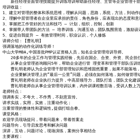
　　新任经理全面管理技能提升训练培训帮助新任经理、主管等企业管理干部
培训收益：

1、建立对管理的整体和系统思维，理解从问题，思路，系统，方法，到动作的
2、理解中层管理者在企业里应承担的责任，角色身份，应表现出的态度和意识
3、掌握把工作管好的方法和技巧 – 计划，组织，控制，创新

4、掌握带人带团队的方法 – 培养训练，沟通互动，团队氛围营造，激励设计
5、促进自我提升 – 有效管理时间，职业认识，个人修炼

讲师介绍：【曹礼明】

强调落地的动作化训练导师！

中山大学MBA,中国首批PMP认证资格人员，知名企业管理培训导师。

　　20多年的企业工作与管理实践经验，先后在国企、合资、外资、民企担
　　从事企业管理咨询顾问5年，帮助企业进行管 理变革和管理干部队伍训
　　曹礼明老师认为企业管理干部管理知识和思维固然重要，如果不能落地，
　　企业要解决管理上的“最后一公里”问题，必须在如何落地，如何做管理
　　曹礼明老师在企业执行力提升，中高层领导力，团队打造，团队文化建设
　　曹礼明老师自从事企业管理培训以来，内外训课程数百场，受训人数上万
老师特点：

强调务实，不夸大，不作秀，不刻意宣传。

讲求实战，实用，实效，注重动作化；

注重管理的整体性和逻辑性,提倡打组合拳。

课堂风格：

欢迎学员现场提问，带着问题来，带着答案走

问题导向，引导启发思考和解决问题

演讲，互动，问题讨论，现场演练，案例分享相结合

主要课程：
