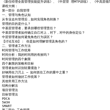
《新任经理全面管理技能提升训练》、《中层管 理MTP训练》、《中高层
课程大纲：

第一部分 自我管理

一、管理与角色认知

从专业走向管理后，如何实现角色转换？

管理的目的是什么？

中基层管理者，要承担哪些管理责任？

中基层管理者如何确立自己对上，对下，对中的身份定位？

中层管理者如何避免角色行为误区？

【讨论互动】： 你是如何理解管理及角色的？

二、管理者工作方法

时间管理与工作统筹

时间分析：我的时间用的有效吗？

时间管理的四个象限

四个象限的策略和目标

管理者如何识别轻重缓急？

好钢用在刀刃上 – 如何抓住工作的重中之重？

管理者如何做好工作统筹？

其他常用工作方法

结构分解法

项目管理法

目标管理法

PDCA

5W3H

SMART

第二部分 工作管理
