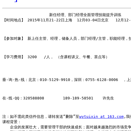
                    新任经理、部门经理全面管理技能提升训练

【时间地点】 2015年11月21-22日上海  12月03-04日北京   12月12-
【参加对象】 新上任主管、经理，储备人员，部门经理/主管，职能经理，技术
【学习费用】 3200   /人， （含课程讲义、午餐、茶点等） 

垂·询·热·线：北京：010-5129-9910，深圳：0755-6128-0006  ，上海：
在·线·QQ：320588808        189-189-58501    许先生 

注：如不需此类信件信息，请转发送“删除”至
wytuixin at 163.com
,我
课程背景：

　　企业的发展壮大，需要管理干部的快速成长；面对越来越激烈的市场竞争