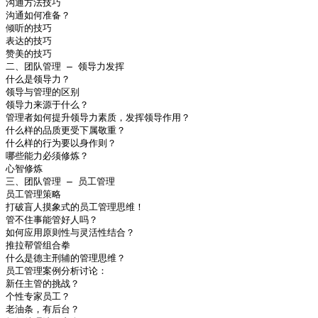
沟通方法技巧

沟通如何准备？

倾听的技巧

表达的技巧

赞美的技巧

二、团队管理 – 领导力发挥

什么是领导力？

领导与管理的区别

领导力来源于什么？

管理者如何提升领导力素质，发挥领导作用？

什么样的品质更受下属敬重？

什么样的行为要以身作则？

哪些能力必须修炼？

心智修炼

三、团队管理 – 员工管理

员工管理策略

打破盲人摸象式的员工管理思维！

管不住事能管好人吗？

如何应用原则性与灵活性结合？

推拉帮管组合拳

什么是德主刑辅的管理思维？

员工管理案例分析讨论：

新任主管的挑战？

个性专家员工？

老油条，有后台？
