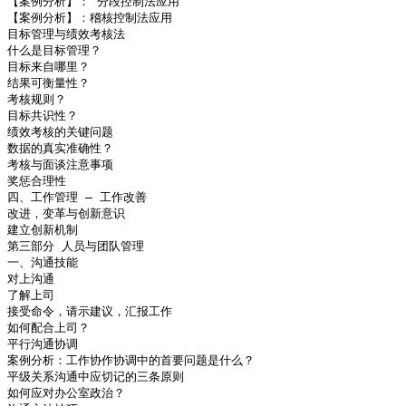
【案例分析】： 分段控制法应用

【案例分析】：稽核控制法应用

目标管理与绩效考核法

什么是目标管理？

目标来自哪里？

结果可衡量性？

考核规则？

目标共识性？

绩效考核的关键问题

数据的真实准确性？

考核与面谈注意事项

奖惩合理性

四、工作管理 – 工作改善

改进，变革与创新意识

建立创新机制

第三部分 人员与团队管理

一、沟通技能

对上沟通

了解上司

接受命令，请示建议，汇报工作

如何配合上司？

平行沟通协调

案例分析：工作协作协调中的首要问题是什么？

平级关系沟通中应切记的三条原则

如何应对办公室政治？
