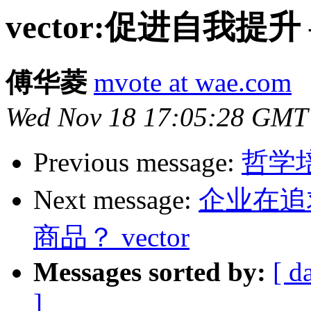
vector:促进自我提
傅华菱
mvote at wae.com
Wed Nov 18 17:05:28 GMT
Previous message:
哲学培
Next message:
企业在追
商品？ vector
Messages sorted by:
[ d
]