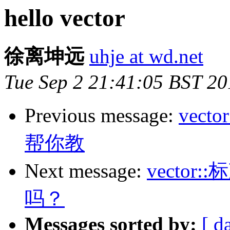
hello vector
徐离坤远
uhje at wd.net
Tue Sep 2 21:41:05 BST 20
Previous message:
vec
帮你教
Next message:
vecto
吗？
Messages sorted by:
[ d