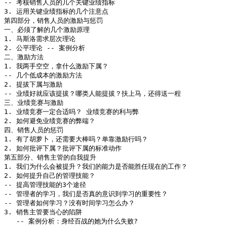
-- 考核销售人员的几个关键业绩指标

3. 运用关键业绩指标的几个注意点

第四部分，销售人员的激励与惩罚

一、必须了解的几个激励原理

1. 马斯洛需求层次理论

2. 公平理论 -- 案例分析

二、激励方法

1. 我两手空空，拿什么激励下属？

-- 几个低成本的激励方法

2. 提拔下属与激励

-- 业绩好就应该提拔？哪类人能提拔？扶上马，还得送一程

三、业绩竞赛与激励

1. 业绩竞赛一定合适吗？ 业绩竞赛的利与弊

2. 如何避免业绩竞赛的弊端？

四、销售人员的惩罚

1. 有了胡萝卜，还需要大棒吗？单靠激励行吗？

2. 如何批评下属？批评下属的标准动作

第五部分、销售主管的自我提升

1. 我们为什么会被提升？我们的能力是否能胜任现在的工作？

2. 如何提升自己的管理技能？

-- 提高管理技能的3个途径

-- 管理者的学习，我们是否真的意识到学习的重要性？

-- 管理者如何学习？没有时间学习怎么办？

3. 销售主管要当心的陷阱

   -- 案例分析：身经百战的她为什么失败?
