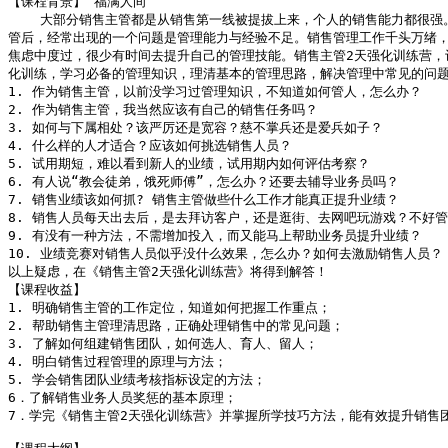
【课程背景】 福满人间

    大部分销售主管都是从销售第一线被提拔上来，个人的销售能力都很强
管后，经常出现的一个问题是管理能力与经验不足。销售管理工作千头万绪，
焦虑中度过，很少有时间去提升自己的管理技能。销售主管2天强化训练营，让
化训练，学习必备的管理知识，理清基本的管理思路，解决管理中常见的问题
1. 作为销售主管，以前没学习过管理知识，不知道如何管人，怎么办？

2. 作为销售主管，我当然应该有自己的销售任务吗？

3. 如何与下属相处？该严厉还是宽容？慈不掌兵还是爱兵如子？

4. 什么样的人才适合？应该如何挑选销售人员？

5. 试用期短，难以看到新人的业绩，试用期内如何评估考察？

6. 有人说“教会徒弟，饿死师傅”，怎么办？还要去辅导业务员吗？

7. 销售业绩该如何抓? 销售主管做些什么工作才能真正提升业绩？

8. 销售人员每天出去后，是去拜访客户，还是逛街、去网吧玩游戏？不好管
9. 有没有一种方法，不需增加投入，而又能马上帮助业务员提升业绩？

10. 业绩竞赛对销售人员似乎没什么效果，怎么办？如何去激励销售人员？

以上疑虑，在《销售主管2天强化训练营》将得到解答！

【课程收益】

1. 明确销售主管的工作定位，知道如何把握工作重点；

2. 帮助销售主管理清思路，正确处理销售中的常见问题；

3. 了解如何组建销售团队，如何选人、育人、留人；

4. 明白销售过程管理的原理与方法；

5. 学会销售团队业绩考核指标设定的方法；

6．了解销售业务人员奖惩的基本原理；

7．学完《销售主管2天强化训练营》并掌握所学技巧方法，能有效提升销售团