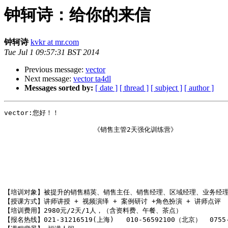
钟轲诗：给你的来信
钟轲诗
kvkr at mr.com
Tue Jul 1 09:57:31 BST 2014
Previous message:
vector
Next message:
vector ta4dl
Messages sorted by:
[ date ]
[ thread ]
[ subject ]
[ author ]
vector:您好！！

                      《销售主管2天强化训练营》

                                                      
                                                      
                                                      
                                                      
                                                      
【培训对象】被提升的销售精英、销售主任、销售经理、区域经理、业务经理
【授课方式】讲师讲授 + 视频演绎 + 案例研讨 +角色扮演 + 讲师点评 

【培训费用】2980元/2天/1人，（含资料费、午餐、茶点）

【报名热线】021-31216519(上海)   010-56592100（北京）  0755