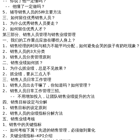
-- 你说了他一定懂吗？

 -- 他懂了一定做吗？

5. 辅导销售人员的5种主要方法

三、如何留住优秀销售人员？

1. 为什么优秀销售人员要走？

2. 如何留住优秀人才？

第三部分、销售人员管理与销售业绩管理

一、我们的工作重点应放在哪些人身上？

1. 销售经理的时间与精力不能平均分配，如何避免会哭的孩子有奶吃现象？

2. 销售人员的3大分类

3. 销售人员分类管理原则

二、销售业绩如何抓？

1. 为什么抓业绩，总是不见效果？

2. 抓业绩，要从三点入手

三、销售人员日常工作管理

1. 销售人员出去干嘛了，你知道吗？如何管理？

2. 销售人员日常工作管理三招。

   -- 不用增加投入，让团队销售业绩提升的方法

四、销售目标设定与分解

1. 销售目标的设定原则

2. 销售人员的业绩指标分解方法

五、销售业绩考核

1、销售中的关键指标

-- 如何考核下属？先进的销售管理，必须做到量化

2. 关键业绩指标—KPI介绍
