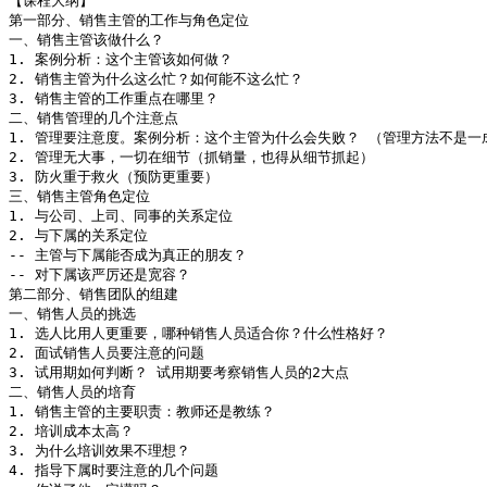
【课程大纲】

第一部分、销售主管的工作与角色定位

一、销售主管该做什么？

1. 案例分析：这个主管该如何做？

2. 销售主管为什么这么忙？如何能不这么忙？

3. 销售主管的工作重点在哪里？

二、销售管理的几个注意点

1. 管理要注意度。案例分析：这个主管为什么会失败？ （管理方法不是一成
2. 管理无大事，一切在细节（抓销量，也得从细节抓起）

3. 防火重于救火（预防更重要）

三、销售主管角色定位

1. 与公司、上司、同事的关系定位

2. 与下属的关系定位

-- 主管与下属能否成为真正的朋友？

-- 对下属该严厉还是宽容？

第二部分、销售团队的组建

一、销售人员的挑选

1. 选人比用人更重要，哪种销售人员适合你？什么性格好？

2. 面试销售人员要注意的问题

3. 试用期如何判断？ 试用期要考察销售人员的2大点

二、销售人员的培育

1. 销售主管的主要职责：教师还是教练？

2. 培训成本太高？

3. 为什么培训效果不理想？

4. 指导下属时要注意的几个问题
