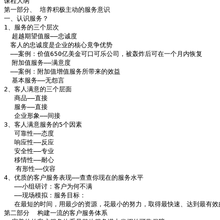
课程大纲

第一部分、 培养积极主动的服务意识

一、认识服务？

1、服务的三个层次

  超越期望值服——忠诚度

　客人的忠诚度是企业的核心竟争优势

　——案例：价值650亿美金可口可乐公司，被轰炸后可在一个月内恢复

  附加值服务——满意度

　——案例：附加值增值服务所带来的效益

  基本服务——无怨言

2、客人满意的三个层面

　 商品——直接

　 服务——直接

　 企业形象——间接

3、客人满意服务的5个因素

　 可靠性——态度

　 响应性——反应

　 安全性——专业

　 移情性——耐心

   有形性——仪容

4、优质的客户服务表现——查查你现在的服务水平

　 ——小组研讨：客户为何不满

　 ——现场模拟：服务目标：

　 在最短的时间，用最少的资源，花最小的努力，取得最快速、达到最有效的
第二部分  构建一流的客户服务体系
