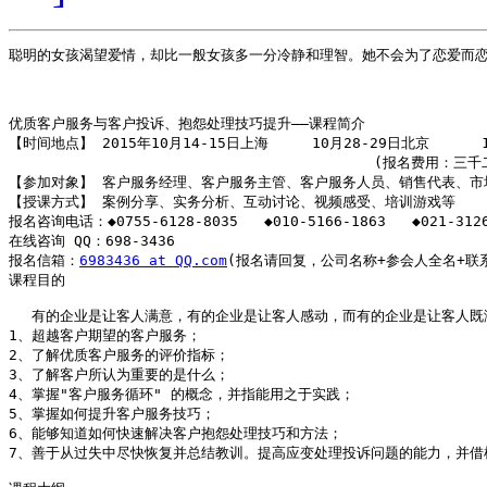
聪明的女孩渴望爱情，却比一般女孩多一分冷静和理智。她不会为了恋爱而恋
优质客户服务与客户投诉、抱怨处理技巧提升——课程简介

【时间地点】 2015年10月14-15日上海     10月28-29日北京      1
                                          (报名费用：
【参加对象】 客户服务经理、客户服务主管、客户服务人员、销售代表、市
【授课方式】 案例分享、实务分析、互动讨论、视频感受、培训游戏等

报名咨询电话：◆0755-6128-8035   ◆010-5166-1863   ◆021-3126
在线咨询 QQ：698-3436   

报名信箱：
6983436 at QQ.com
(报名请回复，公司名称+参会人全名+联系
课程目的

　 有的企业是让客人满意，有的企业是让客人感动，而有的企业是让客人既
1、超越客户期望的客户服务； 

2、了解优质客户服务的评价指标；

3、了解客户所认为重要的是什么；

4、掌握"客户服务循环" 的概念，并指能用之于实践；

5、掌握如何提升客户服务技巧；

6、能够知道如何快速解决客户抱怨处理技巧和方法； 

7、善于从过失中尽快恢复并总结教训。提高应变处理投诉问题的能力，并借