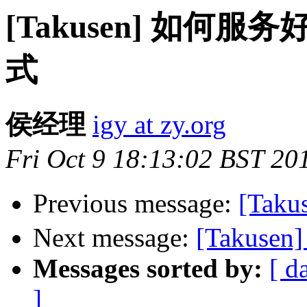
[Takusen] 如
式
侯经理
igy at zy.org
Fri Oct 9 18:13:02 BST 20
Previous message:
[Tak
Next message:
[Takusen] 
Messages sorted by:
[ d
]