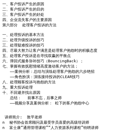
一、客户投诉产生的原因

二、客户投诉产生的目的

三、客户投诉产生的好处

四、企业流失客户的主要原因

第六部分  处理客户投诉的方法

一、处理投诉的基本方法

二、处理升级投诉的技巧

三、处理疑难投诉的技巧

四、尽最大努力让客户满意是处理客户抱怨时的积极态度

五、处理客户投诉是在寻找双赢的平衡点

六、弹回式服务弥补技巧（BouncingBack）；

七、掌握有效抚慰情绪高度激动客户的方法； 

　　——案例分析：总结与演练处理客户抱怨的六步绝招

　　——角色扮演：演练接待投诉的CLEAR技巧

八、处理顾客投诉与抱怨的方法

九、重大投诉处理

十、不回避并找出原因 

　　总结：　 前事不忘，后事之师 

　　——视频分享及案例分析： 松下的客户抱怨中心

 讲师简介:  敦平老师

n  秘书协会首席顾问及最受学员喜爱的高级培训师

n  富士康“通用管理课程”“人力资源系列课程”特聘讲师
