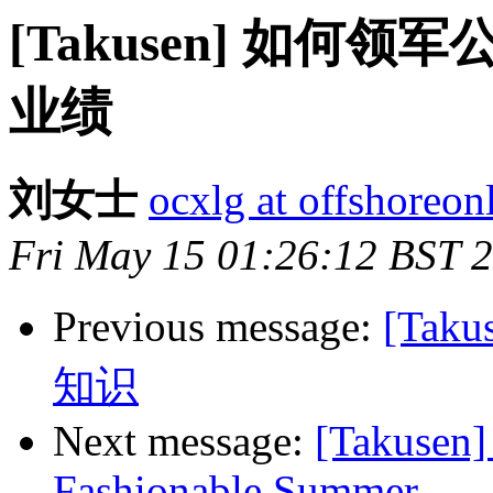
[Takusen] 如何
业绩
刘女士
ocxlg at offshoreon
Fri May 15 01:26:12 BST 
Previous message:
[Ta
知识
Next message:
[Takusen]
Fashionable Summer