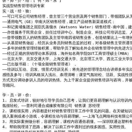
讲・师・介・绍：[ 何・炜・东 ]

实战型销售管理培训专家

实・战・经・验:

――可口可乐公司销售经理，曾主管三个营业所及两个销售部门，带领团队从无
――通用电气（GE）华南大区销售经理，建立产品销售新渠道模式；

――和记黄埔集团之屈臣氏蒸馏水（Watsons Water）销售经理-南中国，建
――亦曾服务于民营企业，担任过培训中心、制造企业、科技公司培训总监、人
――曾带领数百人的销售团队及主管华南四省销售业务，创造销量比上一年增长
――从基层销售做起，经历从业务员到销售总监的过程，对各级销售主管所遇管
――多年的销售管理经验积累，帮助学员了解知名外企在销售管理中的先进方法
――经过正规的营销理论体系训练，海外知名商学院QUT工商管理硕士(MBA）；
――北京大学、北京交通大学、上海交通大学、北京理工大学、西北工业大学深
――已出版书籍：《十项全能销售管理者》 。

――培训以互动、启发、情景式培训见长；将先进的管理理念结合讲师多年实战
感悟及参与；培训风格深入浅出、条理清晰；课堂气氛轻松、活跃、实战性强
方式充分调动参训人员的培训热情。为上千家企业提供销售培训与咨询，并被
导顾问。 

学・员・评・价:

1. 启发式培训，较好地引导学员自己思考，让我们更容易理解与认识培训内
氛很轻松。――普利司通合成橡胶有限公司 销售课 苏经理

2. 课程很实用，内容都是针对销售管理日常工作中常见的问题。在关键知识
插入案例或者小游戏，令课程生动与容易理解。――上海飞点网络科技有限公司
3. 用实际案例做分析，容易理解，课程内容通俗易懂。――深圳联通达塑料有
4. 帮助我理清了思路，解决了以前工作中遇到过的很多困惑。实用性强。
