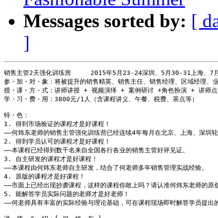
Messages sorted by:
[ d
]
销售主管2天强化训练营     2015年5月23-24深圳、5月30-31上海、7月2
参・加・对・象：将被提升的销售精英、销售主任、销售经理、区域经理、业
授・课・方・式：讲师讲授 + 视频演绎 + 案例研讨 +角色扮演 + 讲师点评
学・习・费・用：3800元/1人（含课程讲义、午餐、税费、茶点等）

特・色：

1. 得到市场验证的课程才是好课程！

――何炜东老师的销售主管强化训练营已经连续4年每月在北京、上海、深圳轮
2. 得到学员认可的课程才是好课程！

――本课程已经得到数千名来自全国各行各业的销售主管好评见证。

3. 自主研发的课程才是好课程！

――本课程由何炜东老师自主研发，结合了何老师多年销售管理实战经验。

4. 原版的课程才是好课程！

――市面上已经出现抄袭课程，这样的课程你敢上吗？请认准何炜东老师的原创
5. 能解答学员实际问题的老师才是好老师！

――何老师具有丰富的实际经验与理论基础，可在课程现场即时解答学员提出的