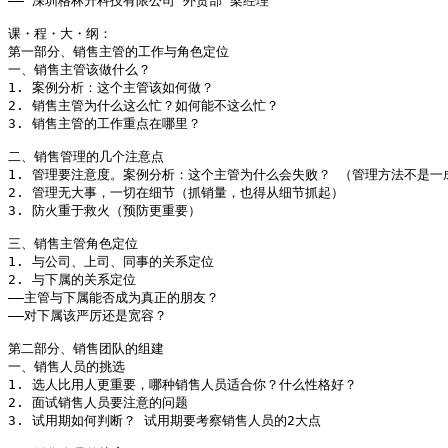
―― 深圳格林升科技有限公司 外贸部 梁经理

课・程・大・纲：

第一部分、销售主管的工作与角色定位

一、销售主管该做什么？

1. 案例分析：这个主管该如何做？ 

2. 销售主管为什么这么忙？如何能不这么忙？ 

3. 销售主管的工作重点在哪里？

二、销售管理的几个注意点

1. 管理要注意度。案例分析：这个主管为什么会失败？ （管理方法不是一成
2. 管理无大事，一切在细节（抓销量，也得从细节抓起） 

3. 防火重于救火（预防更重要）

三、销售主管角色定位

1. 与公司、上司、同事的关系定位  

2. 与下属的关系定位

――主管与下属能否成为真正的朋友？ 

――对下属该严厉还是宽容？ 

第二部分、销售团队的组建

一、销售人员的挑选

1. 选人比用人更重要，哪种销售人员适合你？什么性格好？

2. 面试销售人员要注意的问题

3. 试用期如何判断？ 试用期要考察销售人员的2大点
