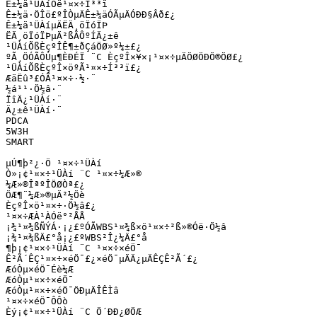
Ê±¼ä¹ÜÀíÓë¹¤×÷Í³³ï

Ê±¼ä·ÖÎö£ºÎÒµÄÊ±¼äÓÃµÄÓÐÐ§Âð£¿

Ê±¼ä¹ÜÀíµÄËÄ¸öÏóÏÞ

ËÄ¸öÏóÏÞµÄ²ßÂÔºÍÄ¿±ê

¹ÜÀíÕßÈçºÎÊ¶±ðÇáÖØ»º¼±£¿

ºÃ¸ÖÓÃÔÚµ¶ÈÐÉÏ ¨C ÈçºÎ×¥×¡¹¤×÷µÄÖØÖÐÖ®ÖØ£¿

¹ÜÀíÕßÈçºÎ×öºÃ¹¤×÷Í³³ï£¿

ÆäËû³£ÓÃ¹¤×÷·½·¨

½á¹¹·Ö½â·¨

ÏîÄ¿¹ÜÀí·¨

Ä¿±ê¹ÜÀí·¨

PDCA

5W3H

SMART

µÚ¶þ²¿·Ö ¹¤×÷¹ÜÀí

Ò»¡¢¹¤×÷¹ÜÀí ¨C ¹¤×÷¼Æ»®

¼Æ»®ÎªºÎÖØÒª£¿

ÖÆ¶¨¼Æ»®µÄ²½Öè

ÈçºÎ×ö¹¤×÷·Ö½â£¿

¹¤×÷ÆÀ¹ÀÓë°²ÅÅ

¡¾¹¤¾ßÑÝÁ·¡¿£ºÓÃWBS¹¤¾ß×ö¹¤×÷²ß»®Óë·Ö½â 

¡¾¹¤¾ßÄ£°å¡¿£ºWBS²Î¿¼Ä£°å

¶þ¡¢¹¤×÷¹ÜÀí ¨C ¹¤×÷×éÖ¯

Ê²Ã´ÊÇ¹¤×÷×éÖ¯£¿×éÖ¯µÄÄ¿µÄÊÇÊ²Ã´£¿

ÆóÒµ×éÖ¯Éè¼Æ

ÆóÒµ¹¤×÷×éÖ¯

ÆóÒµ¹¤×÷×éÖ¯ÖÐµÄÎÊÌâ

¹¤×÷×éÖ¯Ô­Ôò

Èý¡¢¹¤×÷¹ÜÀí ¨C Ö´ÐÐ¿ØÖÆ
