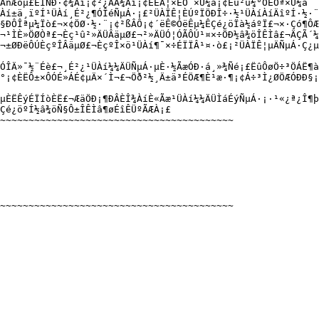
ñÆóµ£ÈÎÑÐ·¢¾­Àí¡¢²¿ÃÅ¾­Àí¡¢ÈËÁ¦×ÊÔ´×Ü¼à¡¢Éú²ú¼°ÔËÓª×Ü¼à

Àí±ä¸ïºÍ¹ÜÀí¸É²¿¶ÓÎéÑµÁ·¡£²ÜÀÏÊ¦ÈÚºÏÖÐÎ÷·½¹ÜÀíÀíÄîºÍ·½·¨
§ÐÔÎªµ¼Ïò£¬×¢ÖØ·½·¨¡¢²ßÂÔ¡¢´ëÊ©ÓëÊµ¼ÊÇé¿öÏà½áºÏ£¬×·Çó¶ÔÆ
¬¹ÌÈ»ÖØÒª£¬Èç¹û²»ÄÜÂäµØ£¬²»ÄÜÓ¦ÓÃÔÚ¹¤×÷ÖÐ½â¾öÎÊÌâ£¬ÄÇÃ´¼
¬±ØÐëÔÚÈçºÎÂäµØ£¬ÈçºÎ×ö¹ÜÀí¶¯×÷ÉÏÏÂ¹¤·ò£¡²ÜÀÏÊ¦µÄÑµÁ·Ç¿µ
ÓÎÄ»¯½¨Éè£¬¸É²¿¹ÜÀí¼¼ÄÜÑµÁ·µÈ·½ÃæÓÐ·á¸»¾­Ñé¡£ËûÔøÖ÷³ÖÁË¶à

°¡¢ÈËÔ±×ÔÓÉ»ÁÉ¢µÄ×´Ì¬£¬Öð²½¸Ä±ä³ÉÖÆ¶È¹æ·¶¡¢Á÷³Ì¿ØÖÆÓÐÐ§¡
µÈËÊýÉÏÍòÈË£¬ÆäÖÐ¡¶ÐÂÈÎ¾­ÀíÈ«Ãæ¹ÜÀí¼¼ÄÜÌáÉýÑµÁ·¡·¹«¿ª¿Î¶þ

Çé¿öºÍ½â¾öÑ§Ô±ÎÊÌâ¶øÉîÊÜºÃÆÀ¡£

~~~~~~~~~~~~~~~~~~~~~~~~~~~~~~~~~~~~~~~~~

~~~~~~~~~~~~~~~~~~~~~~~~~~~~~~~~~~~~~~~~~
