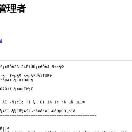
的管理者
4
£¡¢5ÔÂ23-24ÉîÛÚ¡¢6ÔÂ4-5±±¾©

·½·¨£¬µ½¶¯×÷µÄ¹ÜÀíÏßË÷

³öµÄÌ¬¶ÈºÍÒâÊ¶

ÓªÔì£¬¼¤ÀøÉè¼Æ

 ÁÏ ·Ñ¡¢Îç ²Í ¼° ÉÏ ÏÂ Îç ²è µã µÈ£©

­Àí£¬¼¼Êõ¾­Àí£¬°à×é³¤£¬ÆóÒµÖÐ¸ß²ã

~~~~~~~~~~~~~~~~~~~~~~~~~~~~~~~~~~~~~~~~~

Ê¦¡£
