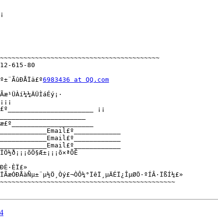
¡

~~~~~~~~~~~~~~~~~~~~~~~~~~~~~~~~~~~~~~~~~

12-615-80

º±¨ÃûÐÅÏä£º
6983436 at QQ.com
Ãæ¹ÜÀí¼¼ÄÜÌáÉý¡·

¡¡¡

£º______________________ ¡¡

______________________

æ£º_____________________

____________Email£º____________

____________Email£º____________

____________Email£º____________

ÏÖ½ð¡¡¡õÖ§Æ±¡¡¡õ×ªÕÊ

ÐÈ·ÈÏ£»

ÏÃæÓÐÅàÑµ±¨µ½Ö¸Òý£¬ÒÔ¼°ÏêÏ¸µÄÉÏ¿ÎµØÖ·ºÍÂ·ÏßÍ¼£»

~~~~~~~~~~~~~~~~~~~~~~~~~~~~~~~~~~~~~~~~~~~~~

4