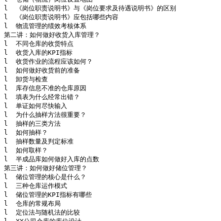
l  《岗位职责说明书》与《岗位要求及待遇说明书》的区别

l  《岗位职责说明书》应包括哪些内容

l  物流管理的绩效考核体系

第二讲：如何做好收货入库管理？

l  不同仓库的收货特点

l  收货入库的KPI指标

l  收货作业的流程应该如何？

l  如何做好收货前的准备

l  卸货与检查

l  库存信息不准的仓库原因

l  填表为什么经常出错？

l  单证如何尽快输入

l  为什么抽样方法很重要？

l  抽样的三类方法

l  如何抽样？

l  抽样数量及判定标准 

l  如何取样？

l  半成品库如何做好入库的点数

第三讲：如何做好储位管理？

l  储位管理的核心是什么？

l  三种仓库运作模式

l  储位管理的KPI指标有哪些

l  仓库的常规布局

l  定位法与随机法的比较
