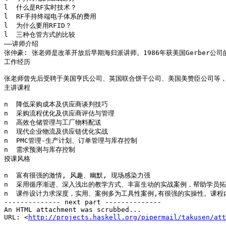
l  什么是RF实时技术？

l  RF手持终端电子体系的费用

l  为什么要用RFID？

l  三种仓管方式的比较

——讲师介绍

张仲豪: 张老师是改革开放后早期海归派讲师。1986年获美国Gerber公司的奖学金赴
工作经历

张老师曾先后受聘于美国亨氏公司、英国联合饼干公司、美国美赞臣公司等，曾
主讲课程

n  降低采购成本及供应商谈判技巧

n  采购流程优化及供应商评估与管理

n  高效仓储管理与工厂物料配送

n  现代企业物流及供应链优化实战

n  PMC管理-生产计划、订单管理与库存控制

n  需求预测与库存控制

授课风格

n  富有很强的激情, 风趣、幽默, 现场感染力强

n  采用循序渐进、深入浅出的教学方式、丰富生动的实战案例，帮助学员拓
n  课件设计力求深度，实用、案例多为工具性案例,有很强的实操性。课程
-------------- next part --------------

An HTML attachment was scrubbed...

URL: <
http://projects.haskell.org/pipermail/takusen/att