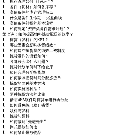
l  库存管理如何“盯死它”？

l  备件（耗材）如何备库存？

l  高值备件的库存管理特点

l  什么是备件生命期 —浴盆曲线

l  高值备件补货的基本流程

l  如何制定‘资产类备件需求计划’？

第七讲：如何提高物料拣货配送的效率？

l  拣货（发料）的KPI？

l  哪些因素会影响拣货绩效？

l  如何建立拣货员的绩效工资制度

l  拣货运作的流程如何？

l  各阶段会出什么问题？

l  拣货计划单何时下给仓库

l  如何合理分配拣货单

l  如何按照提货时间分配拣货单

l  拣货的两种基本方法

l  如何实施播种法？

l  两种拣货方法的比较

l  借助WMS软件对拣货单进行再分配

l  如何避免拣（发）错货？

l  领料与发料

l  拣货与领料

l  如何做到“先进先出”

l  掏式摆放如何改

l  如何禁止叠放物品
