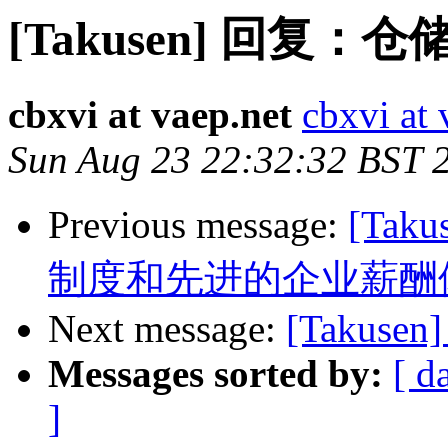
[Takusen] 回复
cbxvi at vaep.net
cbxvi at 
Sun Aug 23 22:32:32 BST 
Previous message:
[Ta
制度和先进的企业薪酬
Next message:
[Takusen]
Messages sorted by:
[ d
]