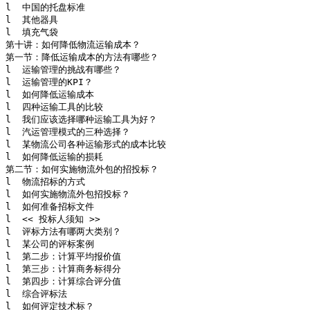
l  中国的托盘标准

l  其他器具

l  填充气袋

第十讲：如何降低物流运输成本？

第一节：降低运输成本的方法有哪些？

l  运输管理的挑战有哪些？

l  运输管理的KPI？

l  如何降低运输成本

l  四种运输工具的比较

l  我们应该选择哪种运输工具为好？

l  汽运管理模式的三种选择？

l  某物流公司各种运输形式的成本比较

l  如何降低运输的损耗

第二节：如何实施物流外包的招投标？

l  物流招标的方式

l  如何实施物流外包招投标？

l  如何准备招标文件

l  << 投标人须知 >>

l  评标方法有哪两大类别？

l  某公司的评标案例

l  第二步：计算平均报价值

l  第三步：计算商务标得分

l  第四步：计算综合评分值

l  综合评标法

l  如何评定技术标？
