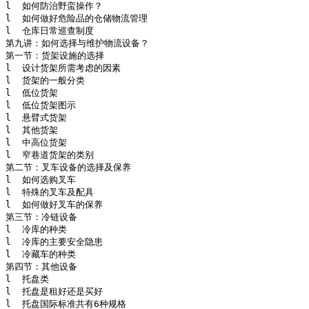
l  如何防治野蛮操作？

l  如何做好危险品的仓储物流管理

l  仓库日常巡查制度 

第九讲：如何选择与维护物流设备？

第一节：货架设施的选择

l  设计货架所需考虑的因素

l  货架的一般分类 

l  低位货架

l  低位货架图示

l  悬臂式货架 

l  其他货架

l  中高位货架

l  窄巷道货架的类别

第二节：叉车设备的选择及保养

l  如何选购叉车

l  特殊的叉车及配具

l  如何做好叉车的保养

第三节：冷链设备

l  冷库的种类

l  冷库的主要安全隐患

l  冷藏车的种类

第四节：其他设备

l  托盘类

l  托盘是租好还是买好

l  托盘国际标准共有6种规格
