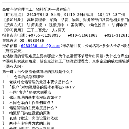
高效仓储管理与工厂物料配送——课程简介

【时间地点】 2015年9月8-9上海、9月19-20日深圳  10月17-18广州

【参加对象】 高层管理者、采购、品管、物流、财务等部门及其他相关部门的
【授课方式】 讲师讲授 + 视频演绎 + 案例研讨 +角色扮演 + 讲师点评

【学习费用】 三千二百元/一人/两天

报名咨询电话：◆0755-61288035   ◆010-51661863   ◆021-312615
在线咨询 QQ：6983436   

报名信箱：
6983436 at QQ.com
(报名请回复，公司名称+参会人全名+联系
｛课程背景｝

仓储物流的管理难度主要有哪些？为什么进货环节经常出问题?为什么仓库空间
本课程从实战的角度，结合先进的工厂物流管理理念、众多企业的成功经验以
｛课程大纲｝

第一讲：当今物流仓储管理的挑战是什么？

  l  仓库的类别有哪些

l  老板对仓储管理的最基本要求是什么？

l  ‘客户’对物流服务的要求有哪些-KPI？

l  不同‘客户’的要求侧重点

l  储运管理的基本流程应该如何？

l  不同仓库的工作量侧重点？

l  储运管理的主要难度是什么？

l  物流部门岗位设置的原则

l  仓储（物流）岗位设置的依据

l  两种仓库管理方式的比较

l  仓储（物流）岗位设置地图
