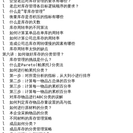
l  企业老总对库存管理的要求有哪些？

l  老总对库存管理各目标逻辑顺序的要求？

l  什么是“零库存管理”

l  衡量库存是否积压的指标有哪些

l  什么是库存的天数

l  库存周转率的不同算法

l  如何计算某单品在单库的周转率

l  如何计算公司总库存的周转率

l  造成公司总库存周转缓慢的因素有哪些

l  库存周转率太快的缺点

第六讲：如何做好库存的分类管理？

l  库存管理的挑战是什么？

l  什么是Pareto(帕累托)分类法

l  如何进行帕累托分类？

l  第一步：对所需分析的指标，从大到小进行排序

l  第二步：计算每一物品占总体的百分率

l  第三步：计算每一物品的累积百分率

l  第三步：计算每一物品的累积百分率

l  对库存物品进行ABC分类的误解

l  如何判定库存物品存量设置的高与低

l  如何进行原材料的分类？

l  本企业采购物品的分类

l  不同材料的库存管理策略

l  成品如何分类？

l  成品库存的分类管理策略
