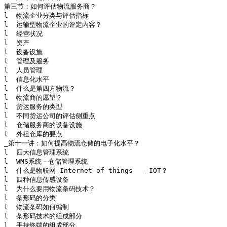
第三节：如何评估物流服务商？

l  物流企业分类与评估指标

l  运输型物流企业的评定内容？

l  经营状况

l  资产

l  设备设施

l  管理及服务

l  人员管理

l  信息化水平

l  什么是第四方物流？

l  物流商的愿望？

l  货运服务的类型

l  不同货运公司的评估侧重点

l  仓储服务商的设备设施

l  外租仓库的要点

_第十一讲：如何提高物流仓储的电子化水平？

l  四大信息管理系统

l  WMS系统－仓储管理系统

l  什么是物联网-Internet of things  - IOT？

l  四种信息传感设备

l  为什么要用物流条码技术？

l  条形码的分类

l  物流条码如何编制

l  条形码技术的组成部分

l  手持终端的组成部分 
