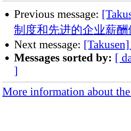
Previous message:
[Ta
制度和先进的企业薪酬
Next message:
[Takusen]
Messages sorted by:
[ d
]
More information about the 