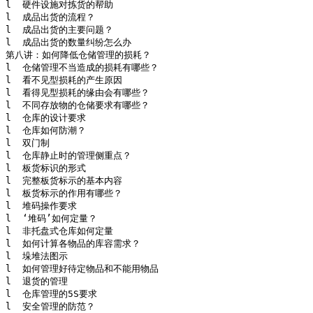
l  硬件设施对拣货的帮助

l  成品出货的流程？

l  成品出货的主要问题？

l  成品出货的数量纠纷怎么办

第八讲：如何降低仓储管理的损耗？

l  仓储管理不当造成的损耗有哪些？

l  看不见型损耗的产生原因

l  看得见型损耗的缘由会有哪些？

l  不同存放物的仓储要求有哪些？

l  仓库的设计要求

l  仓库如何防潮？

l  双门制

l  仓库静止时的管理侧重点？

l  板货标识的形式

l  完整板货标示的基本内容

l  板货标示的作用有哪些？

l  堆码操作要求

l  ‘堆码’如何定量？

l  非托盘式仓库如何定量

l  如何计算各物品的库容需求？

l  垛堆法图示

l  如何管理好待定物品和不能用物品

l  退货的管理

l  仓库管理的5S要求

l  安全管理的防范？
