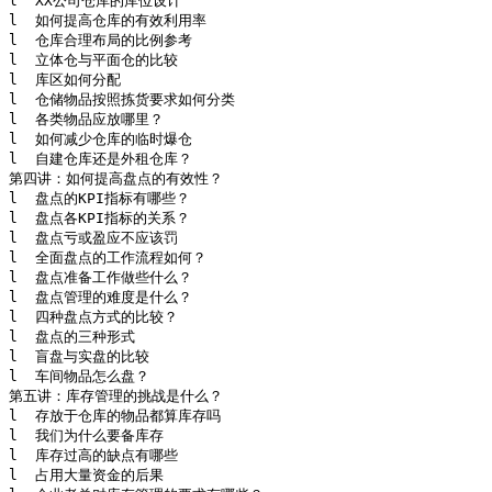
l  XX公司仓库的库位设计

l  如何提高仓库的有效利用率

l  仓库合理布局的比例参考

l  立体仓与平面仓的比较

l  库区如何分配

l  仓储物品按照拣货要求如何分类

l  各类物品应放哪里？

l  如何减少仓库的临时爆仓

l  自建仓库还是外租仓库？

第四讲：如何提高盘点的有效性？

l  盘点的KPI指标有哪些？

l  盘点各KPI指标的关系？

l  盘点亏或盈应不应该罚

l  全面盘点的工作流程如何？

l  盘点准备工作做些什么？

l  盘点管理的难度是什么？

l  四种盘点方式的比较？

l  盘点的三种形式

l  盲盘与实盘的比较

l  车间物品怎么盘？

第五讲：库存管理的挑战是什么？

l  存放于仓库的物品都算库存吗

l  我们为什么要备库存

l  库存过高的缺点有哪些

l  占用大量资金的后果
