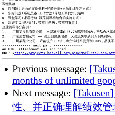
课程风格：

u  以问题为导向的案例分析+经验分享+方法训练学习方式！

u  实际问题+系统思路+工作方法+落地工具的知识结构！

u  课堂学习+课后行动+跟踪辅导相结合的实施方式！

u  欢迎学员现场提问，带着问题来，带着答案走！

企业辅导部分案例：

1.   广州某皮具有限公司——出货准交率由46.7%提高到96%，产品合格率由
2.   广东某贸易公司 —— 员工归属感增强，人员流失率从31%下降到6%。

3.   广州某鞋业公司——产能提升1.7倍，出货准时率提升到100%，品质
-------------- next part --------------

An HTML attachment was scrubbed...

URL: <
http://projects.haskell.org/pipermail/takusen/att
Previous message:
[Takus
months of unlimited googl
Next message:
[Takus
性、并正确理解绩效管