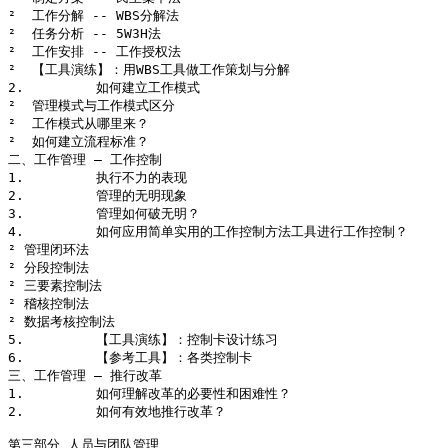
²  工作分解 -- WBS分解法

²  任务分析 -- 5W3H法

²  工作安排 -- 工作授权法

²  【工具演练】：用WBS工具做工作策划与分解 

2.         如何建立工作模式

²  管理模式与工作模式区分

²  工作模式从哪里来？

²  如何建立流程标准？

二、工作管理 – 工作控制

1.         执行不力的表现

2.         管理的无明现象

3.         管理如何破无明？

4.         如何应用简单实用的工作控制方法工具进行工作控制？

² 管理闭环法

² 分段控制法

² 三要素控制法

² 稽核控制法

² 数据考核控制法

5.         【工具演练】：控制卡设计练习

6.         【参考工具】：各类控制卡

三、工作管理 – 推行改革

1.         如何理解改革的必要性和困难性？

2.         如何有效地推行改革？

第三部分 人员与团队管理
