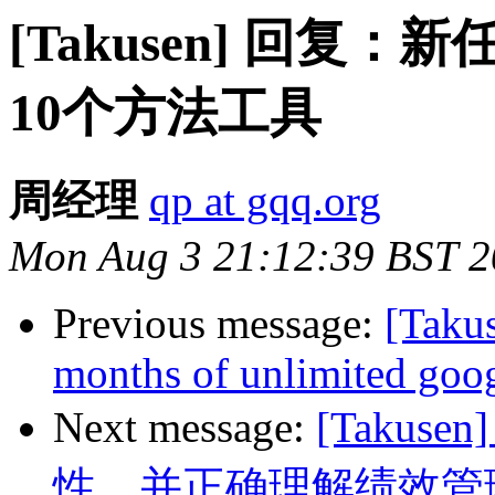
[Takusen] 回
10个方法工具
周经理
qp at gqq.org
Mon Aug 3 21:12:39 BST 
Previous message:
[Takus
months of unlimited googl
Next message:
[Takus
性、并正确理解绩效管