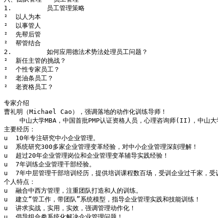
1.         员工管理策略

²  以人为本

²  以事管人

²  先帮后管

²  帮管结合

2.         如何应用德法术势法处理员工问题？

²  新任主管的挑战？

²  个性专家员工？

²  老油条员工？

²  老资格员工？

专家介绍

曹礼明（Michael Cao），强调落地的动作化训练导师！

    中山大学MBA，中国首批PMP认证资格人员，心理咨询师(II)，中山
主要经历：

u  10年专注研究中小企业管理。

u  系统研究300多家企业管理变革经验，对中小企业管理深刻理解！

u  超过20年企业管理岗位和企业管理变革辅导实践经验！

u  7年训练企业管理干部经验。

u  7年中层管理干部培训经历，提供培训课程数百场，受训企业过千家，受
个人特点：

u  融合中西方管理，注重团队打造和人的训练。

u  建立“管工作，带团队”系统模型，指导企业管理实践和技能训练！

u  讲求实战，实用，实效，强调管理动作化！

u  倡导组合拳系统化解决企业管理问题！
