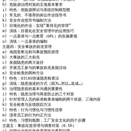
h) 危险源治理对策的五项基本要求

i) 特色：危险源辨识与系统控制模型图

j) 常见的、不推荐的岗位作业指导书

k) 安全作业指导书编制方法

l) 目视化的作业：实现“看得见的管理”

m) 演练：目视化在安全管理中的运用技巧

n) 一点基准与一点教育（OPL）的实施要领

o) 演练：一点基准的编制

主题四：安全事故的前兆管理

a) 海因里希法则与事故预防原理

b) 大事故的三大前兆

c) 发掘隐患的两大途径

d) 开展员工参与的事故前兆发掘活动

e) 安全检查的两种方法

f) 特色：OICAS快速隐患检查法

g) 演练：隐患描述的方式（因为…所以…造成…）

h) 治理隐患前的基本沟通的重要性

i) 特色：隐患治理与再发防止的三个对策

j) 针对管理人员的标准检查表编制的两个依据、三项内容

k) 安全检查与反馈跟踪方法

l) 特色：行为习惯化与习惯性违章

m) 违章员工的行为纠正方法

n) 特色：习惯到氛围，工厂安全文化的四个步骤

主题五：事故应急管理与调查对策（0.5h）

a) 中国企业的应急体系现状与典型问题
