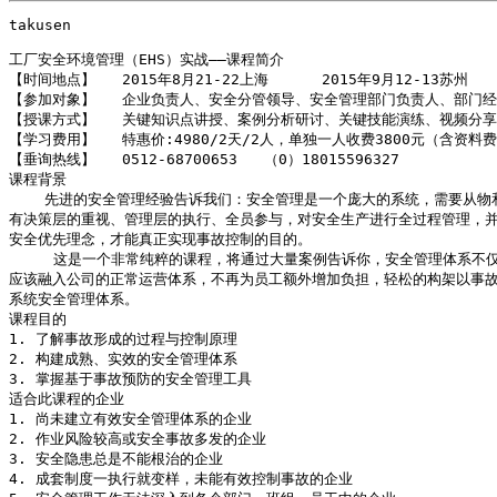
takusen

工厂安全环境管理（EHS）实战——课程简介

【时间地点】   2015年8月21-22上海      2015年9月12-13苏州

【参加对象】   企业负责人、安全分管领导、安全管理部门负责人、部门经
【授课方式】   关键知识点讲授、案例分析研讨、关键技能演练、视频分享
【学习费用】   特惠价:4980/2天/2人，单独一人收费3800元（含资料
【垂询热线】   0512-68700653   （0）18015596327

课程背景

    先进的安全管理经验告诉我们：安全管理是一个庞大的系统，需要从物
有决策层的重视、管理层的执行、全员参与，对安全生产进行全过程管理，并
安全优先理念，才能真正实现事故控制的目的。

     这是一个非常纯粹的课程，将通过大量案例告诉你，安全管理体系不仅
应该融入公司的正常运营体系，不再为员工额外增加负担，轻松的构架以事故
系统安全管理体系。

课程目的

1. 了解事故形成的过程与控制原理

2. 构建成熟、实效的安全管理体系

3. 掌握基于事故预防的安全管理工具

适合此课程的企业

1. 尚未建立有效安全管理体系的企业

2. 作业风险较高或安全事故多发的企业

3. 安全隐患总是不能根治的企业

4. 成套制度一执行就变样，未能有效控制事故的企业
