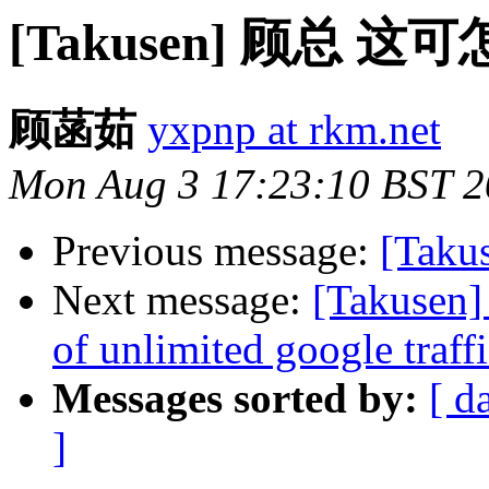
[Takusen] 顾总 
顾菡茹
yxpnp at rkm.net
Mon Aug 3 17:23:10 BST 
Previous message:
[Taku
Next message:
[Takusen]
of unlimited google traff
Messages sorted by:
[ d
]