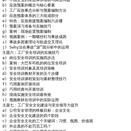
b) 应急预案的概念与核心要素

c) 工厂应急事态分析与预案编制方法

d) 应急预案体系的三大组成部分

e) 特色：应急救援预案编制六步骤

f) 预案演习准备与实施技巧

g) 案例：现场处置预案编制

h) 视频案例：一颗螺丝钉与事故成因

i) 事故多因素理论与轨迹交叉理论

j) 5why法在事故“源”因分析中的运用

主题六：工厂安全培训的实施技巧

a) 岗位安全培训的实施四步法

b) 案例：大巴车司机的岗位安全培训

c) 安全培训对象及其培训策略

d) 安全培训教材开发的五个步骤

e) 安全培训课程策划与素材整理技巧

f) 巧用案例开展培训

g) 巧用经典句开展培训

h) 现场实施安全培训最有效

i) 视频教材在培训中的实际运用

主题七：工厂安全文化建设与安全领导力提升

a) 公司安全管理的终极目标：企业文化

b) 企业安全文化建设的四个阶段

c) 企业安全文化的三个关键词：习惯、氛围、价值观

d) 外企真的不处罚员工吗？
