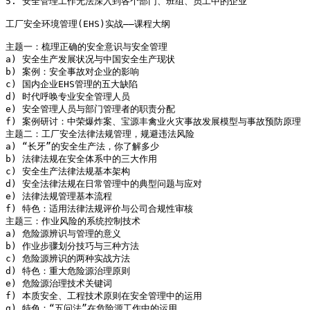
5. 安全管理工作无法深入到各个部门、班组、员工中的企业

工厂安全环境管理(EHS)实战——课程大纲

主题一：梳理正确的安全意识与安全管理

a) 安全生产发展状况与中国安全生产现状

b) 案例：安全事故对企业的影响

c) 国内企业EHS管理的五大缺陷

d) 时代呼唤专业安全管理人员

e) 安全管理人员与部门管理者的职责分配

f) 案例研讨：中荣爆炸案、宝源丰禽业火灾事故发展模型与事故预防原理

主题二：工厂安全法律法规管理，规避违法风险

a) “长牙”的安全生产法，你了解多少

b) 法律法规在安全体系中的三大作用

c) 安全生产法律法规基本架构

d) 安全法律法规在日常管理中的典型问题与应对

e) 法律法规管理基本流程

f) 特色：适用法律法规评价与公司合规性审核

主题三：作业风险的系统控制技术

a) 危险源辨识与管理的意义

b) 作业步骤划分技巧与三种方法

c) 危险源辨识的两种实战方法

d) 特色：重大危险源治理原则

e) 危险源治理技术关键词

f) 本质安全、工程技术原则在安全管理中的运用

g) 特色：“五问法”在危险源工作中的运用
