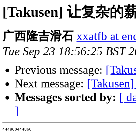
[Takusen] 让复
广西隆吉滑石
xxatfb at e
Tue Sep 23 18:56:25 BST 
Previous message:
[Takus
Next message:
[Takusen]
Messages sorted by:
[ d
]
444860444860
