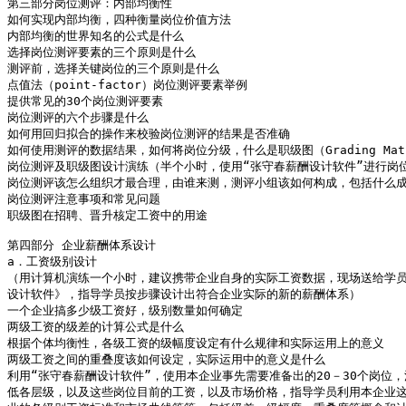
第三部分岗位测评：内部均衡性

如何实现内部均衡，四种衡量岗位价值方法

内部均衡的世界知名的公式是什么

选择岗位测评要素的三个原则是什么

测评前，选择关键岗位的三个原则是什么

点值法（point-factor）岗位测评要素举例

提供常见的30个岗位测评要素

岗位测评的六个步骤是什么

如何用回归拟合的操作来校验岗位测评的结果是否准确

如何使用测评的数据结果，如何将岗位分级，什么是职级图（Grading Matr
岗位测评及职级图设计演练（半个小时，使用“张守春薪酬设计软件”进行岗位
岗位测评该怎么组织才最合理，由谁来测，测评小组该如何构成，包括什么成
岗位测评注意事项和常见问题

职级图在招聘、晋升核定工资中的用途

第四部分 企业薪酬体系设计

a．工资级别设计

（用计算机演练一个小时，建议携带企业自身的实际工资数据，现场送给学员
设计软件》，指导学员按步骤设计出符合企业实际的新的薪酬体系）

一个企业搞多少级工资好，级别数量如何确定

两级工资的级差的计算公式是什么

根据个体均衡性，各级工资的级幅度设定有什么规律和实际运用上的意义

两级工资之间的重叠度该如何设定，实际运用中的意义是什么

利用“张守春薪酬设计软件”，使用本企业事先需要准备出的20－30个岗位，
低各层级，以及这些岗位目前的工资，以及市场价格，指导学员利用本企业这