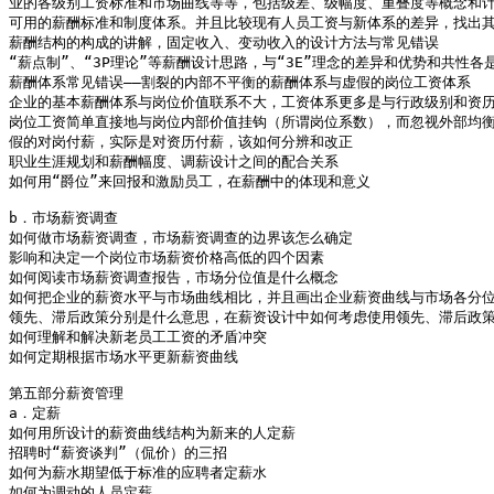
业的各级别工资标准和市场曲线等等，包括级差、级幅度、重叠度等概念和计
可用的薪酬标准和制度体系。并且比较现有人员工资与新体系的差异，找出其
薪酬结构的构成的讲解，固定收入、变动收入的设计方法与常见错误

“薪点制”、“3P理论”等薪酬设计思路，与“3E”理念的差异和优势和共性各是
薪酬体系常见错误――割裂的内部不平衡的薪酬体系与虚假的岗位工资体系

企业的基本薪酬体系与岗位价值联系不大，工资体系更多是与行政级别和资历
岗位工资简单直接地与岗位内部价值挂钩（所谓岗位系数），而忽视外部均衡
假的对岗付薪，实际是对资历付薪，该如何分辨和改正

职业生涯规划和薪酬幅度、调薪设计之间的配合关系

如何用“爵位”来回报和激励员工，在薪酬中的体现和意义

b．市场薪资调查

如何做市场薪资调查，市场薪资调查的边界该怎么确定

影响和决定一个岗位市场薪资价格高低的四个因素

如何阅读市场薪资调查报告，市场分位值是什么概念

如何把企业的薪资水平与市场曲线相比，并且画出企业薪资曲线与市场各分位
领先、滞后政策分别是什么意思，在薪资设计中如何考虑使用领先、滞后政策
如何理解和解决新老员工工资的矛盾冲突

如何定期根据市场水平更新薪资曲线

第五部分薪资管理

a．定薪

如何用所设计的薪资曲线结构为新来的人定薪

招聘时“薪资谈判”（侃价）的三招

如何为薪水期望低于标准的应聘者定薪水

如何为调动的人员定薪
