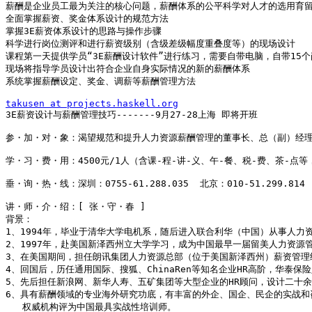
薪酬是企业员工最为关注的核心问题，薪酬体系的公平科学对人才的选用育留
全面掌握薪资、奖金体系设计的规范方法

掌握3E薪资体系设计的思路与操作步骤

科学进行岗位测评和进行薪资级别（含级差级幅度重叠度等）的现场设计

课程第一天提供学员“3E薪酬设计软件”进行练习，需要自带电脑，自带15
现场将指导学员设计出符合企业自身实际情况的新的薪酬体系

系统掌握薪酬设定、奖金、调薪等薪酬管理方法

takusen at projects.haskell.org

3E薪资设计与薪酬管理技巧-------9月27-28上海 即将开班

参・加・对・象：渴望规范和提升人力资源薪酬管理的董事长、总（副）经理、
学・习・费・用：4500元/1人（含课-程-讲-义、午-餐、税-费、茶-点等，
垂・询・热・线：深圳：0755-61.288.035  北京：010-51.299.814  
讲・师・介・绍：[ 张・守・春 ]

背景：

1、1994年，毕业于清华大学电机系，随后进入联合利华（中国）从事人力资
2、1997年，赴美国新泽西州立大学学习，成为中国最早一届留美人力资源管
3、在美国期间，担任朗讯集团人力资源总部（位于美国新泽西州）薪资管理经
4、回国后，历任通用国际、搜狐、ChinaRen等知名企业HR高阶，华泰保险
5、先后担任新浪网、新华人寿、五矿集团等大型企业的HR顾问，设计二十余
6、具有薪酬领域的专业海外研究功底，有丰富的外企、国企、民企的实战和
   权威机构评为中国最具实战性培训师。
