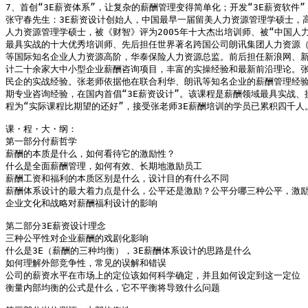
7、首创“3E薪资体系”，让复杂的薪酬管理变得简单化；开发“3E薪资软件
张守春先生：3E薪资设计创始人，中国最早一届留美人力资源管理学硕士，高
人力资源管理学硕士，被《财智》评为2005年十大杰出培训师、被“中国人力资
最具实战的十大优秀培训师、先后担任世界著名跨国公司朗讯集团人力资源（美国
等国际知名企业人力资源高阶，华泰保险人力资源总监。前后担任新浪网、新
计二十余家大中小型企业薪酬咨询项目，丰富的实操经验和最新前沿理论。张
民企的实战经验。张老师依据他在联合利华、朗讯等知名企业的薪酬管理经验
期专业咨询经验，在国内首倡“3E薪资设计”。该课程是薪酬领域最具实战、
程为“实际课程比期望的还好”，接受张老师3E薪酬培训的学员已累积四千人。
课・程・大・纲：

第一部分付薪哲学

薪酬的本质是什么，如何看待它的激励性？

什么是全面薪酬管理，如何有效、长期地激励员工

薪酬工资和福利的本质区别是什么，设计目的有什么不同

薪酬体系设计的最大着力点是什么，公平还是激励？公平分哪三种公平，激励
企业文化和战略对薪酬福利设计的影响

第二部分3E薪资设计理念

三种公平性对企业薪酬的戏剧化影响

什么是3E（薪酬的三种均衡），3E薪酬体系设计的思路是什么

如何理解外部竞争性，常见的误解和错误

公司的薪资水平在市场上的定位该如何科学确定，并且如何设定到这一定位

衡量内部均衡的公式是什么，它不平衡将导致什么问题
