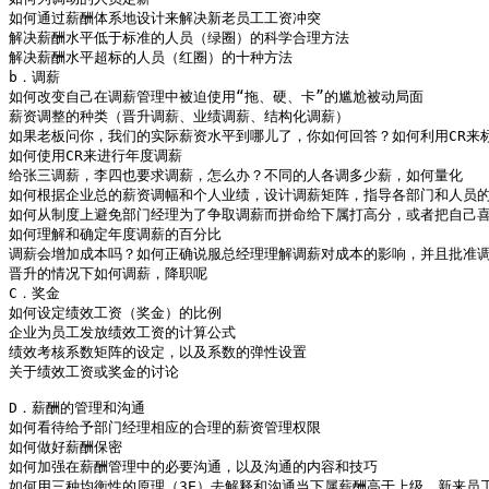
如何通过薪酬体系地设计来解决新老员工工资冲突

解决薪酬水平低于标准的人员（绿圈）的科学合理方法

解决薪酬水平超标的人员（红圈）的十种方法

b．调薪

如何改变自己在调薪管理中被迫使用“拖、硬、卡”的尴尬被动局面

薪资调整的种类（晋升调薪、业绩调薪、结构化调薪）

如果老板问你，我们的实际薪资水平到哪儿了，你如何回答？如何利用CR来标
如何使用CR来进行年度调薪

给张三调薪，李四也要求调薪，怎么办？不同的人各调多少薪，如何量化

如何根据企业总的薪资调幅和个人业绩，设计调薪矩阵，指导各部门和人员的
如何从制度上避免部门经理为了争取调薪而拼命给下属打高分，或者把自己喜
如何理解和确定年度调薪的百分比

调薪会增加成本吗？如何正确说服总经理理解调薪对成本的影响，并且批准调
晋升的情况下如何调薪，降职呢

C．奖金

如何设定绩效工资（奖金）的比例

企业为员工发放绩效工资的计算公式

绩效考核系数矩阵的设定，以及系数的弹性设置

关于绩效工资或奖金的讨论

D．薪酬的管理和沟通

如何看待给予部门经理相应的合理的薪资管理权限

如何做好薪酬保密

如何加强在薪酬管理中的必要沟通，以及沟通的内容和技巧

如何用三种均衡性的原理（3E）去解释和沟通当下属薪酬高于上级，新来员工