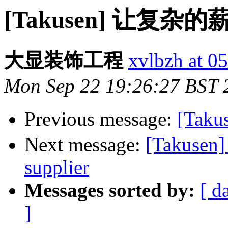
[Takusen] 让复
大显装饰工程
xvlbzh at 0
Mon Sep 22 19:26:27 BST 
Previous message:
[Tak
Next message:
[Takusen]
supplier
Messages sorted by:
[ d
]