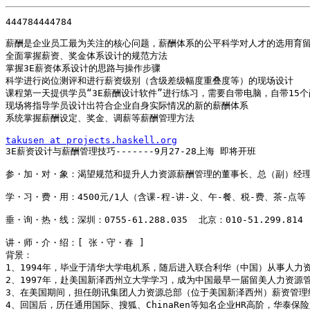
444784444784

薪酬是企业员工最为关注的核心问题，薪酬体系的公平科学对人才的选用育留
全面掌握薪资、奖金体系设计的规范方法

掌握3E薪资体系设计的思路与操作步骤

科学进行岗位测评和进行薪资级别（含级差级幅度重叠度等）的现场设计

课程第一天提供学员“3E薪酬设计软件”进行练习，需要自带电脑，自带15
现场将指导学员设计出符合企业自身实际情况的新的薪酬体系

系统掌握薪酬设定、奖金、调薪等薪酬管理方法

takusen at projects.haskell.org

3E薪资设计与薪酬管理技巧-------9月27-28上海 即将开班

参・加・对・象：渴望规范和提升人力资源薪酬管理的董事长、总（副）经理、
学・习・费・用：4500元/1人（含课-程-讲-义、午-餐、税-费、茶-点等，
垂・询・热・线：深圳：0755-61.288.035  北京：010-51.299.814  
讲・师・介・绍：[ 张・守・春 ]

背景：

1、1994年，毕业于清华大学电机系，随后进入联合利华（中国）从事人力资
2、1997年，赴美国新泽西州立大学学习，成为中国最早一届留美人力资源管
3、在美国期间，担任朗讯集团人力资源总部（位于美国新泽西州）薪资管理经
4、回国后，历任通用国际、搜狐、ChinaRen等知名企业HR高阶，华泰保险