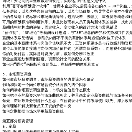
两级工资之间的重叠度该如何设定，实际运用中的意义是什么

利用“张守春薪酬设计软件”，使用本企业事先需要准备出的20－30个岗位，
低各层级，以及这些岗位目前的工资，以及市场价格，指导学员利用本企业这
业的各级别工资标准和市场曲线等等，包括级差、级幅度、重叠度等概念和计
可用的薪酬标准和制度体系。并且比较现有人员工资与新体系的差异，找出其
薪酬结构的构成的讲解，固定收入、变动收入的设计方法与常见错误

“薪点制”、“3P理论”等薪酬设计思路，与“3E”理念的差异和优势和共性各是
薪酬体系常见错误――割裂的内部不平衡的薪酬体系与虚假的岗位工资体系

企业的基本薪酬体系与岗位价值联系不大，工资体系更多是与行政级别和资历
岗位工资简单直接地与岗位内部价值挂钩（所谓岗位系数），而忽视外部均衡
假的对岗付薪，实际是对资历付薪，该如何分辨和改正

职业生涯规划和薪酬幅度、调薪设计之间的配合关系

如何用“爵位”来回报和激励员工，在薪酬中的体现和意义

b．市场薪资调查

如何做市场薪资调查，市场薪资调查的边界该怎么确定

影响和决定一个岗位市场薪资价格高低的四个因素

如何阅读市场薪资调查报告，市场分位值是什么概念

如何把企业的薪资水平与市场曲线相比，并且画出企业薪资曲线与市场各分位
领先、滞后政策分别是什么意思，在薪资设计中如何考虑使用领先、滞后政策
如何理解和解决新老员工工资的矛盾冲突

如何定期根据市场水平更新薪资曲线

第五部分薪资管理

a．定薪

如何用所设计的薪资曲线结构为新来的人定薪
