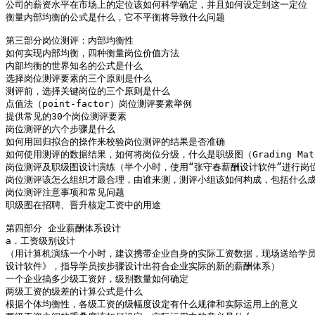
公司的薪资水平在市场上的定位该如何科学确定，并且如何设定到这一定位

衡量内部均衡的公式是什么，它不平衡将导致什么问题

第三部分岗位测评：内部均衡性

如何实现内部均衡，四种衡量岗位价值方法

内部均衡的世界知名的公式是什么

选择岗位测评要素的三个原则是什么

测评前，选择关键岗位的三个原则是什么

点值法（point-factor）岗位测评要素举例

提供常见的30个岗位测评要素

岗位测评的六个步骤是什么

如何用回归拟合的操作来校验岗位测评的结果是否准确

如何使用测评的数据结果，如何将岗位分级，什么是职级图（Grading Matr
岗位测评及职级图设计演练（半个小时，使用“张守春薪酬设计软件”进行岗位
岗位测评该怎么组织才最合理，由谁来测，测评小组该如何构成，包括什么成
岗位测评注意事项和常见问题

职级图在招聘、晋升核定工资中的用途

第四部分 企业薪酬体系设计

a．工资级别设计

（用计算机演练一个小时，建议携带企业自身的实际工资数据，现场送给学员
设计软件》，指导学员按步骤设计出符合企业实际的新的薪酬体系）

一个企业搞多少级工资好，级别数量如何确定

两级工资的级差的计算公式是什么

根据个体均衡性，各级工资的级幅度设定有什么规律和实际运用上的意义
