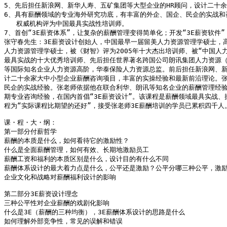
5、先后担任新浪网、新华人寿、五矿集团等大型企业的HR顾问，设计二十余
6、具有薪酬领域的专业海外研究功底，有丰富的外企、国企、民企的实战和
   权威机构评为中国最具实战性培训师。

7、首创“3E薪资体系”，让复杂的薪酬管理变得简单化；开发“3E薪资软件
张守春先生：3E薪资设计创始人，中国最早一届留美人力资源管理学硕士，高
人力资源管理学硕士，被《财智》评为2005年十大杰出培训师、被“中国人力资
最具实战的十大优秀培训师、先后担任世界著名跨国公司朗讯集团人力资源（美国
等国际知名企业人力资源高阶，华泰保险人力资源总监。前后担任新浪网、新
计二十余家大中小型企业薪酬咨询项目，丰富的实操经验和最新前沿理论。张
民企的实战经验。张老师依据他在联合利华、朗讯等知名企业的薪酬管理经验
期专业咨询经验，在国内首倡“3E薪资设计”。该课程是薪酬领域最具实战、
程为“实际课程比期望的还好”，接受张老师3E薪酬培训的学员已累积四千人。
课・程・大・纲：

第一部分付薪哲学

薪酬的本质是什么，如何看待它的激励性？

什么是全面薪酬管理，如何有效、长期地激励员工

薪酬工资和福利的本质区别是什么，设计目的有什么不同

薪酬体系设计的最大着力点是什么，公平还是激励？公平分哪三种公平，激励
企业文化和战略对薪酬福利设计的影响

第二部分3E薪资设计理念

三种公平性对企业薪酬的戏剧化影响

什么是3E（薪酬的三种均衡），3E薪酬体系设计的思路是什么

如何理解外部竞争性，常见的误解和错误
