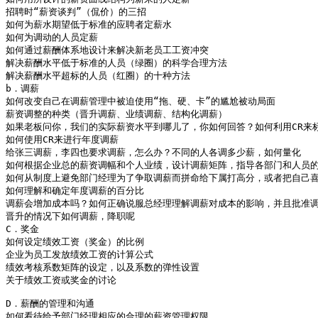
招聘时“薪资谈判”（侃价）的三招

如何为薪水期望低于标准的应聘者定薪水

如何为调动的人员定薪

如何通过薪酬体系地设计来解决新老员工工资冲突

解决薪酬水平低于标准的人员（绿圈）的科学合理方法

解决薪酬水平超标的人员（红圈）的十种方法

b．调薪

如何改变自己在调薪管理中被迫使用“拖、硬、卡”的尴尬被动局面

薪资调整的种类（晋升调薪、业绩调薪、结构化调薪）

如果老板问你，我们的实际薪资水平到哪儿了，你如何回答？如何利用CR来标
如何使用CR来进行年度调薪

给张三调薪，李四也要求调薪，怎么办？不同的人各调多少薪，如何量化

如何根据企业总的薪资调幅和个人业绩，设计调薪矩阵，指导各部门和人员的
如何从制度上避免部门经理为了争取调薪而拼命给下属打高分，或者把自己喜
如何理解和确定年度调薪的百分比

调薪会增加成本吗？如何正确说服总经理理解调薪对成本的影响，并且批准调
晋升的情况下如何调薪，降职呢

C．奖金

如何设定绩效工资（奖金）的比例

企业为员工发放绩效工资的计算公式

绩效考核系数矩阵的设定，以及系数的弹性设置

关于绩效工资或奖金的讨论

D．薪酬的管理和沟通

如何看待给予部门经理相应的合理的薪资管理权限
