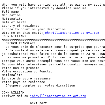
When you will have carried out all his wishes my soul w
Please if you interrested by donation send me :

Full name

Occupation

Nationality

Date of birth

Country of residence

I hope to count on your discretion

Wite me on this email:
johnwilliamdonation at ovi.com
JOHN WILLIAMS

%%%%%%%%%%%%%%%%%%%%%%%%%%%%%%%%%%%%%%%%%%%%%%%%%%%%%%%
  FRENCH TRANSLATE

  Je vous prie de m´excuser pour la surprise que pourra
  A la suite d´un malaise au cours duquel je me suis re
je souhaiterai vous faire don de la somme de 23 MILLION
   si vous me promettez d'utiliser cet argent pour aide
Lorsque vous aurez accompli tous ses voeux mon ame pour
Si vous êtes interréssés par cette donation envoyer moi
Votre nom et prenoms

Votre occupation ou Fonction

Nationalité

La date de votre naissance

Votre pays de residence

  J'espère compter sur votre discrétion 

JOHN WILLIAM

Ecrivez moi au:
johnwilliamdonation at ovi.com
-------------- next part --------------
