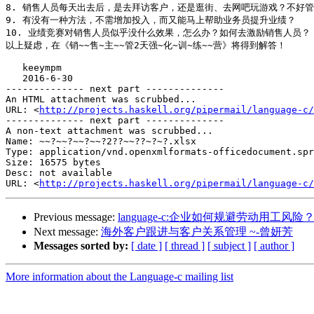
8. 销售人员每天出去后，是去拜访客户，还是逛街、去网吧玩游戏？不好管
9. 有没有一种方法，不需增加投入，而又能马上帮助业务员提升业绩？

10. 业绩竞赛对销售人员似乎没什么效果，怎么办？如何去激励销售人员？

以上疑虑，在《销~~售~主~~管2天强~化~训~练~~营》将得到解答！

   keeympm

   2016-6-30

-------------- next part --------------

An HTML attachment was scrubbed...

URL: <
http://projects.haskell.org/pipermail/language-c/
-------------- next part --------------

A non-text attachment was scrubbed...

Name: ~~?~~?~~?~~?2??~~??~?~?.xlsx

Type: application/vnd.openxmlformats-officedocument.spr
Size: 16575 bytes

Desc: not available

URL: <
http://projects.haskell.org/pipermail/language-c/
Previous message:
language-c:企业如何规避劳动用工风险
Next message:
海外客户跟进与客户关系管理 ~-曾妍芳
Messages sorted by:
[ date ]
[ thread ]
[ subject ]
[ author ]
More information about the Language-c mailing list