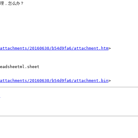
理，怎么办？

attachments/20160630/b54d9fa6/attachment.htm
>

eadsheetml.sheet

attachments/20160630/b54d9fa6/attachment.bin
？