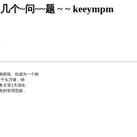
~问~~题 ~ ~ keeympm
？
都很强。但成为一个销

千头万绪，销

主管2天强化

的管理思路，
