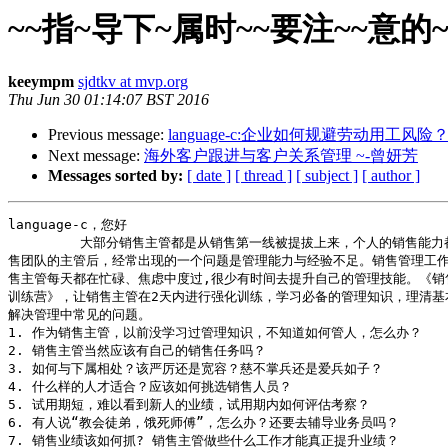
~~指~导下~属时~~要注~~意的~几个
keeympm
sjdtkv at mvp.org
Thu Jun 30 01:14:07 BST 2016
Previous message:
language-c:企业如何规避劳动用工风险
Next message:
海外客户跟进与客户关系管理 ~-曾妍芳
Messages sorted by:
[ date ]
[ thread ]
[ subject ]
[ author ]
language-c，您好

         大部分销售主管都是从销售第一线被提拔上来，个人的销售能力
售团队的主管后，经常出现的一个问题是管理能力与经验不足。销售管理工作
售主管每天都在忙碌、焦虑中度过,很少有时间去提升自己的管理技能。《销售
训练营》，让销售主管在2天内进行强化训练，学习必备的管理知识，理清基本
解决管理中常见的问题。

1. 作为销售主管，以前没学习过管理知识，不知道如何管人，怎么办？

2. 销售主管当然应该有自己的销售任务吗？

3. 如何与下属相处？该严厉还是宽容？慈不掌兵还是爱兵如子？

4. 什么样的人才适合？应该如何挑选销售人员？

5. 试用期短，难以看到新人的业绩，试用期内如何评估考察？

6. 有人说“教会徒弟，饿死师傅”，怎么办？还要去辅导业务员吗？

7. 销售业绩该如何抓? 销售主管做些什么工作才能真正提升业绩？
