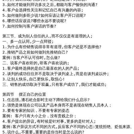
3.如何才能做到拜访多次之后,都能与客户愉快的沟通?

4.客户会选择性关注和记忆自己有兴趣的内容;

5.如何做到多听少说?如何应该让客户开口说呢?

6.哪些话应该说?哪些永远不要说呢?

7.如何控制与客户谈话的节奏?

第三节、成为别人信任的人,而不仅仅是有道理的人;

一、多一点认同,少一点辩驳;

1.为什么有些销售说得非常有道理,但客户还是不选择他?

2.推销产品之前如何做到先推销自己?

案例:当客户不认可你时,怎么做?

二、说客户喜欢听的,听客户喜欢说的;

1.客户最终选择的是自己最喜欢的人的产品;

2.谈判的成功往往并不是取决于谈判桌上,而是在谈判桌以外;

3.让别人快乐,自己更快乐,取悦心!

三、销售的成功取决于双赢,只有客户成功了,我们才能成功;

第四节  摆正自己的位置

1.任志强,潘石屹合影时主动下蹲给我们什么启示? 

2.强势是体现在公司以及产品本身而不是表现在销售人员本人；

3.要有专家的知识，不要有专家的姿态

案例: 客户只有大小之分，没有贵贱之分；

4.客户提出的异议,有时候是针对事,更多的是针对人;

案例:客户异议方式不同的方式,反应客户不同的心态:笼统拒绝、贬低来源、
5.说什么,不重要,重要的是你当时是怎么说的?
