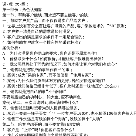
课·程·大·纲：

第一部份：角色认知篇

第一节、帮助客户赚钱,而永远不要去赚客户的钱;

一、帮助客户买产品，而不仅仅是卖产品给客户；

1.世界上没有百分之百让客户满意的产品,客户采购追求的 “5R”原则;

2.客户并不清楚自己的需求是如何满足;

3.客户提出的满足需求的条件不一定是合理的;

4.如何帮助客户建立一个排它性的采购标准?

案例分析:

A  为什么满足客户提出的要求,客户还是不愿意合作?

B  价格取决于什么?如何报价,才能让客户很难提出异议?

C  我公司品牌处于弱势的情况下,如何才能让客户对我们有信心?

二、销售就是把客户的事当作自己的事；

1.案例:成为“采购专家”,而不仅仅是 “使用专家”;

2.案例:为什么我们质量比对方的更好,居然没有选择我们?

3.案例:我们价格已经非常低了,客户此时还是一味地压价,怎么办?

三、销售就是把自己的事“不当回事”

不要暴露自己的功利心, 钓大鱼,应不动声色;

案例:第二、三次回访时到底应该聊些什么?

四、销售就是随时想着为别人提供哪些服务,

1.永远不要做一锤子买卖,宁可一位客户买100次,也不希望100位客户每人只
2.销售工作永远是有钱的捧个“钱场”,没钱的捧个“人场”

第二节、给客户想买的,而不要卖我们想卖的;

1.客户是 “上帝”吗?你把客户看作什么?

2.为什么销售顾问见到客户之后总是找不到话说?
