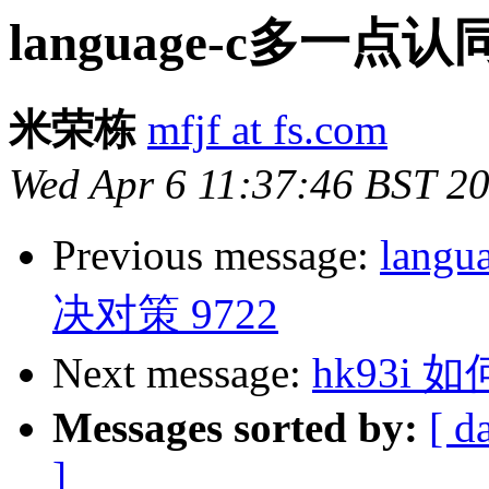
language-c多一点
米荣栋
mfjf at fs.com
Wed Apr 6 11:37:46 BST 2
Previous message:
lan
决对策 9722
Next message:
hk93i
Messages sorted by:
[ d
]