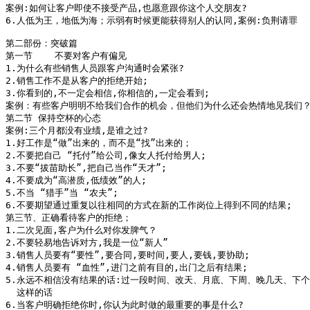
案例:如何让客户即使不接受产品,也愿意跟你这个人交朋友?

6.人低为王，地低为海；示弱有时候更能获得别人的认同,案例:负荆请罪

第二部份：突破篇

第一节    不要对客户有偏见

1.为什么有些销售人员跟客户沟通时会紧张?

2.销售工作不是从客户的拒绝开始;

3.你看到的,不一定会相信,你相信的,一定会看到;

案例：有些客户明明不给我们合作的机会，但他们为什么还会热情地见我们？
第二节 保持空杯的心态

案例:三个月都没有业绩,是谁之过?

1.好工作是“做”出来的，而不是“找”出来的；

2.不要把自己 “托付”给公司,像女人托付给男人;

3.不要“拔苗助长”,把自己当作“天才”;

4.不要成为“高潜质,低绩效”的人;

5.不当 “猎手”当 “农夫”;

6.不要期望通过重复以往相同的方式在新的工作岗位上得到不同的结果;

第三节、正确看待客户的拒绝； 

1.二次见面,客户为什么对你发脾气？

2.不要轻易地告诉对方,我是一位“新人”

3.销售人员要有“要性”,要合同,要时间,要人,要钱,要协助;

4.销售人员要有 “血性”,进门之前有目的,出门之后有结果;

5.永远不相信没有结果的话:过一段时间、改天、月底、下周、晚几天、下个
  这样的话

6.当客户明确拒绝你时,你认为此时做的最重要的事是什么?
