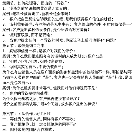
第四节、如何处理客户提出的 “异议”?

1. 没谈之前的设想的异议是无意义的；

案例:老科长被调走了,新科长还会来吗?

2. 客户把自己想法告诉我们的过程,是我们获得客户信任的过程;

3. 谈判需要筹码,有些筹码是无中生有; 客户给出的条件,有时候仅仅是一个
案例:客户提出多种假设条件,是否应该给对方降价?

4. 谈判要双赢,而不是双输;

5. 当客户提出任何一个异议的时候,你应该马上反问他哪4个问题?

第五节：诚信是销售之本

1. 真诚和信誉一样,是客户对我们的评价;

案例:为什么我们很难跟夸夸其谈时的人成为朋友?客户也是;

2. 守时,守信,守约,及时传递信息;

3. 做回真实的自己,不要伪装自己;

为什么有些销售人员在客户面前的形象和生活中的他截然不一样,哪怕是与同事
当销售人员在客户面前 “装”,客户也一定会在销售人员面前 “装”礼仪,是因
而不是包装自己;

案例:为什么服务员非常客气,但我们对他们却视而不见?

4. 客户的异议要提前处理;

为什么报完价格之后,客户就再也没有音讯了?

报价之前应该确认客户哪4个问题,减少客户提出的异议?

第六节：团队合作,无往不胜

一、再优秀的销售人员,同样有客户不喜欢;

二、客户拒绝你,就一定会拒绝你的同事吗?

三、四种常见的团队合作模式:
