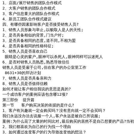
1、店面/展厅销售的团队合作模式

2、大客户销售的团队合作模式

3、客户信息量大的团队合作模式

4、新员工团队合作模式建议

四、有哪些因素影响客户是否接受销售人员?

1、销售人员形象与举止,以貌取人是人的天性;

2、是否具备相似的背景,门当户对;

3、是否具备相同的态度,道不同,不相为盟

4、是否具备相同的性格特征;

5、销售人员是否喜欢自己

 眼睛是心灵的窗户,眼神可以杀死人,眼神同样可以迷死人

6、是否对销售人员熟悉,熟悉导致信任

销售人员是受雇于公司,但在客户的办公室里工作

 8631+30的拜访计划

7、销售人员是否具备亲和力

8、销售人员是否值得信赖

如何才能让客户相信我说的意思是真的?

一个成功客户的案例应该包含哪12项?

第三部份  提升篇

第一节   客户购买决策的依据的是什么?

1、客户有兴趣就一定会购买吗？没有意向就一定不会买吗？

我们永远没办法去说服一个人,客户永远是被自己所说服;

案例:为什么花了大量的时间比对,最后购买的居然不是自己想要的产品?当初
2、我们都喜欢为自己的行为找一个理由

3、如何通过改变客户的行为导致改变他的想法？
