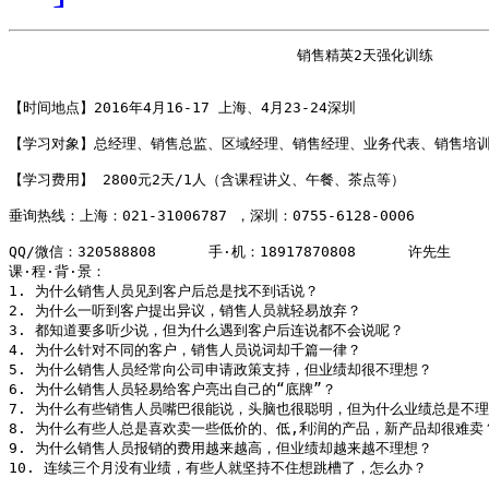
                                 销售精英2天强化训练

【时间地点】2016年4月16-17 上海、4月23-24深圳 

【学习对象】总经理、销售总监、区域经理、销售经理、业务代表、销售培训专
【学习费用】 2800元2天/1人（含课程讲义、午餐、茶点等） 

垂询热线：上海：021-31006787 ，深圳：0755-6128-0006 

QQ/微信：320588808      手·机：18917870808      许先生 

课·程·背·景：

1. 为什么销售人员见到客户后总是找不到话说？

2. 为什么一听到客户提出异议，销售人员就轻易放弃？

3. 都知道要多听少说，但为什么遇到客户后连说都不会说呢？

4. 为什么针对不同的客户，销售人员说词却千篇一律？

5. 为什么销售人员经常向公司申请政策支持，但业绩却很不理想？

6. 为什么销售人员轻易给客户亮出自己的“底牌”？

7. 为什么有些销售人员嘴巴很能说，头脑也很聪明，但为什么业绩总是不理
8. 为什么有些人总是喜欢卖一些低价的、低,利润的产品，新产品却很难卖？
9. 为什么销售人员报销的费用越来越高，但业绩却越来越不理想？

10. 连续三个月没有业绩，有些人就坚持不住想跳槽了，怎么办？ 
