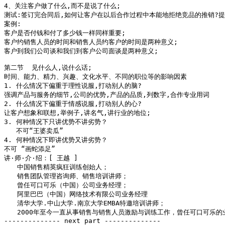
4、关注客户做了什么,而不是说了什么;

测试:签订完合同后,如何让客户在以后合作过程中本能地拒绝竞品的推销?提
案例:

客户是否付钱和付了多少钱一样同样重要;

客户约销售人员的时间和销售人员约客户的时间是两种意义;

客户到我们公司谈和我们到客户公司面谈是两种意义;

第二节  见什么人,说什么话;

时间、能力、精力、兴趣、文化水平、不同的职位等的影响因素

1. 什么情况下偏重于理性说服,打动别人的脑?

强调产品与服务的细节,公司的优势,产品的品质,列数字,合作专业用词

2. 什么情况下偏重于情感说服,打动别人的心?

让客户想象和联想,举例子,讲名气,讲行业的地位;

3. 何种情况下只讲优势不讲劣势？

   不可“王婆卖瓜” 

4. 何种情况下即讲优势又讲劣势？

不可 “画蛇添足”

讲·师·介·绍：[ 王越 ]

　　中国销售精英疯狂训练创始人；

　　销售团队管理咨询师、销售培训讲师；

　　曾任可口可乐（中国）公司业务经理；

　　阿里巴巴（中国）网络技术有限公司业务经理

　　清华大学.中山大学.南京大学EMBA特邀培训讲师；

　　2000年至今一直从事销售与销售人员激励与训练工作，曾任可口可乐的
-------------- next part --------------
