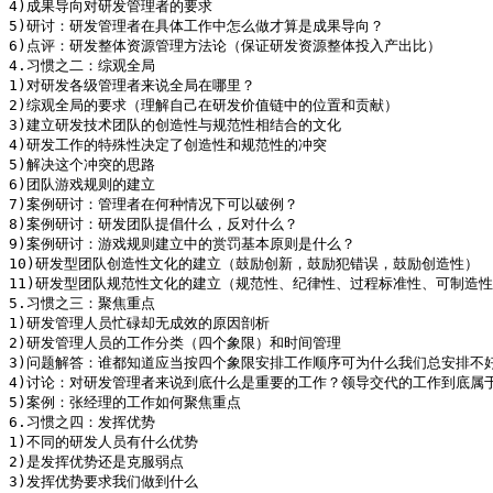
4)成果导向对研发管理者的要求

5)研讨：研发管理者在具体工作中怎么做才算是成果导向？

6)点评：研发整体资源管理方法论（保证研发资源整体投入产出比）

4.习惯之二：综观全局

1)对研发各级管理者来说全局在哪里？

2)综观全局的要求（理解自己在研发价值链中的位置和贡献）

3)建立研发技术团队的创造性与规范性相结合的文化

4)研发工作的特殊性决定了创造性和规范性的冲突

5)解决这个冲突的思路

6)团队游戏规则的建立

7)案例研讨：管理者在何种情况下可以破例？

8)案例研讨：研发团队提倡什么，反对什么？

9)案例研讨：游戏规则建立中的赏罚基本原则是什么？

10)研发型团队创造性文化的建立（鼓励创新，鼓励犯错误，鼓励创造性）

11)研发型团队规范性文化的建立（规范性、纪律性、过程标准性、可制造性
5.习惯之三：聚焦重点

1)研发管理人员忙碌却无成效的原因剖析

2)研发管理人员的工作分类（四个象限）和时间管理

3)问题解答：谁都知道应当按四个象限安排工作顺序可为什么我们总安排不好
4)讨论：对研发管理者来说到底什么是重要的工作？领导交代的工作到底属于
5)案例：张经理的工作如何聚焦重点

6.习惯之四：发挥优势

1)不同的研发人员有什么优势

2)是发挥优势还是克服弱点

3)发挥优势要求我们做到什么
