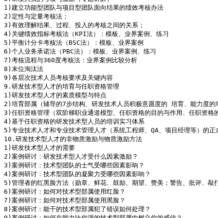
1)建立功能型团队与项目型团队面向结果的绩效考核办法

2)定性与定量考核法；

3)有效理解结果、过程、投入的考核之间的关系；

4)关键绩效指标考核法（KPI法）：模板、业界案例、练习

5)平衡计分卡考核法（BSC法）：模板、业界案例

6)个人业务承诺法（PBC法）：模板、业界案例、练习

7)考核流程与360度考核法：业界案例比较分析

8)末位淘汰法

9)各层次技术人员考核要求及关键内容

9.研发技术型人才的培育与任职资格管理

1)研发技术型人才的素质模型与特点

2)培育部属（辅导的7步结构、研发技术人员积极意愿度的 培育、能力度的
3)任职资格管理（双阶梯职业通道模型、任职资格的目的与作用、任职资格的
4)基于任职资格的研发技术型人员的培训实习体系

5)专业技术人才和专业技术管理人才（系统工程师、QA、项目经理等）的正式
10.研发技术型人才的非物质激励与物质激励方法

1)研发技术型人才的需要

2)案例研讨：研发技术型人才受什么因素激励？

3)案例研讨：技术型团队的士气受哪些因素影响？

4)案例研讨：技术型团队的凝聚力受哪些因素影响？

5)管理者的红黑脸方法（勋章、鲜花、鼓励、期望、赞美；警告、批评、敲打
6)案例研讨：如何对技术型部属使用红脸？

7)案例研讨：如何对技术型部属使用黑脸？

8)案例研讨：能干的技术型部属犯了错误如何处理？

9)案例研讨：如何在能力比你强的技术型部属中树立你的威信？
