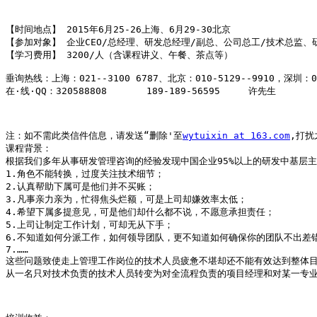
【时间地点】 2015年6月25-26上海、6月29-30北京

【参加对象】 企业CEO/总经理、研发总经理/副总、公司总工/技术总监
【学习费用】 3200/人（含课程讲义、午餐、茶点等）

垂询热线：上海：021--3100 6787、北京：010-5129--9910，深圳：075
在·线·QQ：320588808       189-189-56595     许先生 

注：如不需此类信件信息，请发送“删除'至
wytuixin at 163.com
,打扰
课程背景：

根据我们多年从事研发管理咨询的经验发现中国企业95%以上的研发中基层
1.角色不能转换，过度关注技术细节；

2.认真帮助下属可是他们并不买账；

3.凡事亲力亲为，忙得焦头烂额，可是上司却嫌效率太低；

4.希望下属多提意见，可是他们却什么都不说，不愿意承担责任；

5.上司让制定工作计划，可却无从下手；

6.不知道如何分派工作，如何领导团队，更不知道如何确保你的团队不出差错
7.……

这些问题致使走上管理工作岗位的技术人员疲惫不堪却还不能有效达到整体目
从一名只对技术负责的技术人员转变为对全流程负责的项目经理和对某一专业