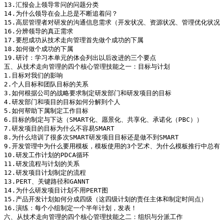
13.汇报会上领导常问的问题分类

14.为什么领导在会上总是不断追着问？

15.高层管理者对研发的沟通信息需求（开发状况、资源状况、管理优化状况
16.分辨领导的真正需求

17.要想成功从技术走向管理首先做个成功的下属

18.如何做个成功的下属

19.研讨：学习本单元的体会列出以后改进的三个要点

五、从技术走向管理的四个核心管理技能之一：目标与计划

1.目标对我们的影响

2.个人目标和团队目标的关系

3.如何根据公司的战略要求制定研发部门和研发项目的目标

4.研发部门和项目的目标如何分解到个人

5.如何帮助下属制定工作目标

6.目标的制定与下达（SMART化、愿景化、共享化、承诺化（PBC））

7.研发项目的目标为什么不容易SMART

8.为什么培训了很多次SMART研发项目目标还是做不到SMART

9.开发管理中为什么要用模板，模板使用的3个艺术、为什么模板推行中总有
10.研发工作计划的PDCA循环

11.研发流程与计划的关系

12.研发项目计划制定的流程

13.PERT、关键路径和GANNT

14.为什么研发项目计划不用PERT图

15.产品开发计划如何分成四级（这四级计划的责任主体和制定时间点）

16.演练：每个小组制定一个半年计划，发表！

六、从技术走向管理的四个核心管理技能之二：组织与分派工作
