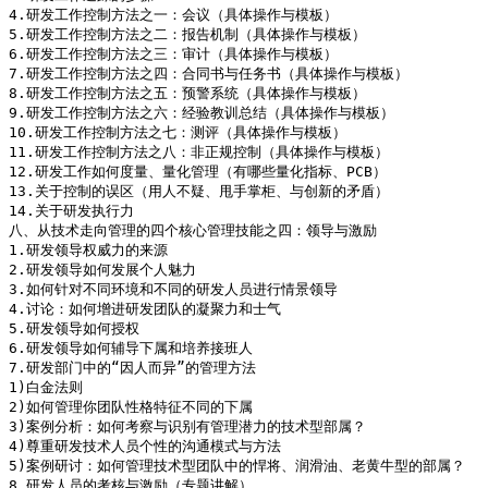
4.研发工作控制方法之一：会议（具体操作与模板）

5.研发工作控制方法之二：报告机制（具体操作与模板）

6.研发工作控制方法之三：审计（具体操作与模板）

7.研发工作控制方法之四：合同书与任务书（具体操作与模板）

8.研发工作控制方法之五：预警系统（具体操作与模板）

9.研发工作控制方法之六：经验教训总结（具体操作与模板）

10.研发工作控制方法之七：测评（具体操作与模板）

11.研发工作控制方法之八：非正规控制（具体操作与模板）

12.研发工作如何度量、量化管理（有哪些量化指标、PCB）

13.关于控制的误区（用人不疑、甩手掌柜、与创新的矛盾）

14.关于研发执行力

八、从技术走向管理的四个核心管理技能之四：领导与激励

1.研发领导权威力的来源

2.研发领导如何发展个人魅力

3.如何针对不同环境和不同的研发人员进行情景领导

4.讨论：如何增进研发团队的凝聚力和士气

5.研发领导如何授权

6.研发领导如何辅导下属和培养接班人

7.研发部门中的“因人而异”的管理方法

1)白金法则

2)如何管理你团队性格特征不同的下属

3)案例分析：如何考察与识别有管理潜力的技术型部属？

4)尊重研发技术人员个性的沟通模式与方法

5)案例研讨：如何管理技术型团队中的悍将、润滑油、老黄牛型的部属？

8.研发人员的考核与激励（专题讲解）
