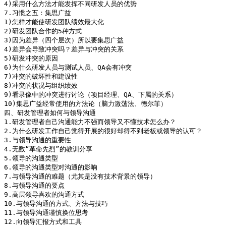
4)采用什么方法才能发挥不同研发人员的优势

7.习惯之五：集思广益

1)怎样才能使研发团队绩效最大化

2)研发团队合作的5种方式

3)因为差异（四个层次）所以要集思广益

4)差异会导致冲突吗？差异与冲突的关系

5)研发冲突的原因

6)为什么研发人员与测试人员、QA会有冲突

7)冲突的破坏性和建设性

8)冲突的状况与组织绩效

9)看录像中的冲突进行讨论（项目经理、QA、下属的关系）

10)集思广益经常使用的方法论（脑力激荡法、德尔菲）

四、研发管理者如何与领导沟通

1.研发管理者自己沟通能力不强而领导又不懂技术怎么办？

2.为什么研发工作自己觉得开展的很好却得不到老板或领导的认可？

3.与领导沟通的重要性

4.无数“革命先烈”的教训分享

5.领导的沟通类型

6.领导的沟通类型对沟通的影响

7.与领导沟通的难题（尤其是没有技术背景的领导）

8.与领导沟通的要点

9.高层领导喜欢的沟通方式

10.与领导沟通的方式、方法与技巧

11.与领导沟通谨慎换位思考

12.向领导汇报方式和工具
