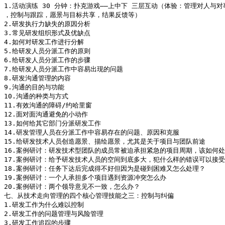
1.活动演练 30 分钟：扑克游戏——上中下 三层互动（体验：管理对人与对
，控制与跟踪，愿景与目标共享，结果反馈等）

2.研发执行力缺失的原因分析

3.常见研发组织形式及优缺点

4.如何对研发工作进行分解

5.给研发人员分派工作的原则

6.给研发人员分派工作的步骤

7.给研发人员分派工作中容易出现的问题

8.研发沟通管理的内容

9.沟通的目的与功能

10.沟通的种类与方式

11.有效沟通的障碍/约哈里窗

12.面对面沟通避免的小动作

13.如何给其它部门分派研发工作

14.研发管理人员在分派工作中容易存在的问题、原因和克服

15.给研发技术人员创造愿景、描绘愿景，尤其是关于项目与团队前途

16.案例研讨：研发技术型团队的成员常被迫承担紧急的项目周期，该如何处
17.案例研讨：给予研发技术人员的空间到底多大，犯什么样的错误可以接受
18.案例研讨：任务下达后完成得不好但因为是碰到困难又怎么处理？

19.案例研讨：一个人承担多个项目遇到资源冲突怎么办

20.案例研讨：两个领导意见不一致，怎么办？

七、从技术走向管理的四个核心管理技能之三：控制与纠偏

1.研发工作为什么难以控制

2.研发工作的问题管理与风险管理

3.研发工作追踪的步骤
