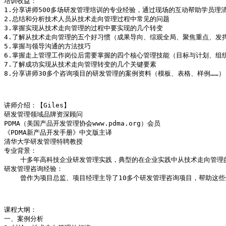
培训收益：

1.分享讲师500多场研发管理培训的专业经验，通过现场的互动帮助学员理清
2.总结和分析技术人员从技术走向管理过程中常见的问题

3.掌握实现从技术走向管理的过程中要实现的几个转变

4.了解从技术走向管理的五个好习惯（成果导向、综观全局、聚焦重点、发挥
5.掌握与领导沟通的方法技巧

6.掌握走上管理工作岗位后需要掌握的四个核心管理技能（目标与计划、组
7.了解成功实现从技术走向管理转变的几个关键要素

8.分享讲师30多个咨询项目的研发管理的案例资料（模板、表格、样例……）,帮
讲师介绍：【Giles】

研发管理领域品牌资深顾问

PDMA（美国产品开发管理协会www.pdma.org）会员 

《PDMA新产品开发手册》中文版主译

清华大学研发管理特聘教授

专业背景：

    十多年高科技企业研发管理实践，典型的在企业实践中从技术走向管
研发管理咨询经验：

    曾作为项目总监、项目经理主导了10多个研发管理咨询项目，帮助这
课程大纲：

一、案例分析
