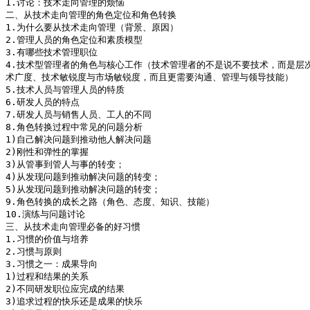
1.讨论：技术走向管理的烦恼

二、从技术走向管理的角色定位和角色转换

1.为什么要从技术走向管理（背景、原因）

2.管理人员的角色定位和素质模型

3.有哪些技术管理职位

4.技术型管理者的角色与核心工作（技术管理者的不是说不要技术，而是层次
术广度、技术敏锐度与市场敏锐度，而且更需要沟通、管理与领导技能）

5.技术人员与管理人员的特质

6.研发人员的特点

7.研发人员与销售人员、工人的不同

8.角色转换过程中常见的问题分析

1)自己解决问题到推动他人解决问题

2)刚性和弹性的掌握

3)从管事到管人与事的转变；

4)从发现问题到推动解决问题的转变；

5)从发现问题到推动解决问题的转变；

9.角色转换的成长之路（角色、态度、知识、技能）

10.演练与问题讨论

三、从技术走向管理必备的好习惯

1.习惯的价值与培养

2.习惯与原则

3.习惯之一：成果导向

1)过程和结果的关系

2)不同研发职位应完成的结果

3)追求过程的快乐还是成果的快乐
