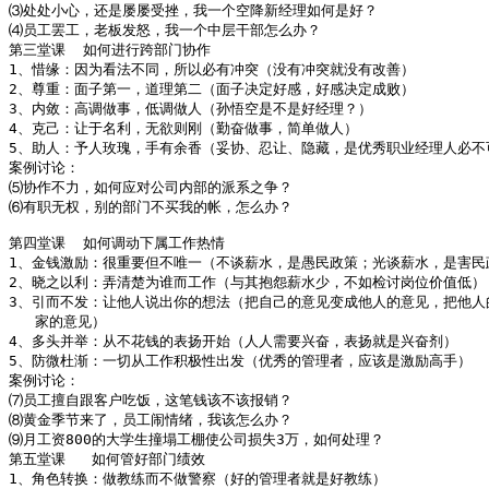
⑶处处小心，还是屡屡受挫，我一个空降新经理如何是好？

⑷员工罢工，老板发怒，我一个中层干部怎么办？

第三堂课  如何进行跨部门协作 

1、惜缘：因为看法不同，所以必有冲突（没有冲突就没有改善）

2、尊重：面子第一，道理第二（面子决定好感，好感决定成败）

3、内敛：高调做事，低调做人（孙悟空是不是好经理？）

4、克己：让于名利，无欲则刚（勤奋做事，简单做人）

5、助人：予人玫瑰，手有余香（妥协、忍让、隐藏，是优秀职业经理人必不可
案例讨论：

⑸协作不力，如何应对公司内部的派系之争？

⑹有职无权，别的部门不买我的帐，怎么办？

第四堂课  如何调动下属工作热情  

1、金钱激励：很重要但不唯一（不谈薪水，是愚民政策；光谈薪水，是害民政
2、晓之以利：弄清楚为谁而工作（与其抱怨薪水少，不如检讨岗位价值低）

3、引而不发：让他人说出你的想法（把自己的意见变成他人的意见，把他人的
   家的意见）

4、多头并举：从不花钱的表扬开始（人人需要兴奋，表扬就是兴奋剂）

5、防微杜渐：一切从工作积极性出发（优秀的管理者，应该是激励高手）

案例讨论：

⑺员工擅自跟客户吃饭，这笔钱该不该报销？

⑻黄金季节来了，员工闹情绪，我该怎么办？

⑼月工资800的大学生撞塌工棚使公司损失3万，如何处理？

第五堂课   如何管好部门绩效   

1、角色转换：做教练而不做警察（好的管理者就是好教练）
