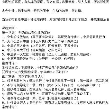
有理论的高度，有实战的深度，言之有据，诙谐幽默，引人入胜，所以我们两
                                                   
古今中外，信手拈来，鲜活的案例，生动的故事，很过瘾。

                                                  
当我们打算给中层干部做培训时，对国内的培训师进行了筛选，并找来最后看
                                                  
课程大纲：

第一堂课  明确自己在企业的定位

1、企业的汉堡结构（高层要有决策力，基层要有行动力，中层需要执行力）

2、为什么会有中层（什么叫执行力？三个字：做到位）

3、中层的三大难关（上司认可、同僚支持、下属推崇）

4、中层的两大罪过（群众领袖、小国之君）

5、中层的一大软肋：推卸责任（员工可以跳槽，老板只能跳楼）

6、中层不同阶段的定位（做经理、坐经理、作经理）

案例讨论：

⑴领导责骂，下属嘲讽，中层“夹板气”是怎么造成的？

⑵我这个人力资源部经理，怎么就吃力不讨好？

第二堂课  如何得到领导认可 

1、领导都是对的：坚决执行（与领导的意见不一致时，第一服从，第二沟通）
2、不议论领导是非：承上启下（而不仅仅上传下达，更不能欺上瞒下）

3、维护领导威信：自我退后（长用者多批评，短用者多表扬）

4、用数字说话：结果至上（汇报工作谈结果，请示工作说方案）

5、请领导做选择题：勤于思考（问答题永远留给自己）

6、让领导做好人：勇于担当（没有坏人就没有好人，没有坏人就没有执行力）
案例讨论：
