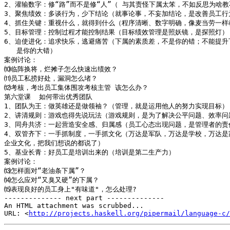
2、灌输数字：修“路”而不是修“人”（ 与其责怪下属太笨，不如反思为啥教
3、聚焦绩效：多谈行为，少下结论（就事论事，不妄加结论，是改善员工行为
4、抓住关键：重视什么，就得到什么（程序清晰、数字明确，像麦当劳一样教
5、目标管理：控制过程才能控制结果（目标绩效管理是照妖镜，是探照灯）

6、迫使进化：追求快乐，逃避痛苦（下属的素质差，不是你的错；不能提升下
   是你的大错）

案例讨论：

⑽临阵换将，烂摊子怎么快速出绩效？

⑾员工私捞好处，漏洞怎么堵？

⑿考核，考出员工集体围攻考核主管 该怎么办？

第六堂课  如何带出优秀团队   

1、团队为王：做英雄还是做领袖？（管理，就是运用他人的努力实现目标）

2、讲清规则：游戏也得先说玩法（游戏规则，是为了解决公平问题、效率问题
3、同舟共济：一起营造安全感、归属感（员工心态出现问题，是管理者的责任
4、双管齐下：一手抓制度，一手抓文化（万达是军队，万达是学校，万达是家
企业文化，把我们想说的都说了）

5、基业长青：好员工是培训出来的（培训是第二生产力）

案例讨论：

⒀怎样面对“老油条下属”？

⒁怎么应对“又臭又硬”的下属？

⒂表现良好的员工身上"有味道"，怎么处理?

-------------- next part --------------

An HTML attachment was scrubbed...

URL: <
http://projects.haskell.org/pipermail/language-c/