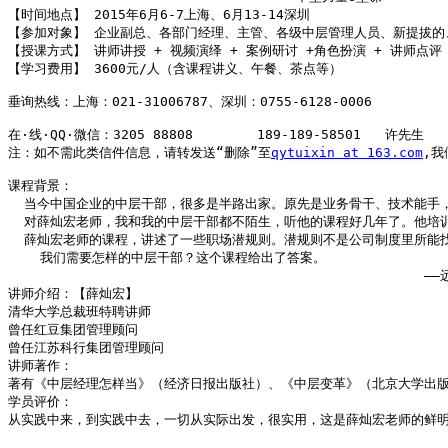
【时间地点】 2015年6月6-7上海、6月13-14深圳

【参加对象】 企业副总、各部门经理、主管、各级中层管理人员、新提拔的
【授课方式】 讲师讲授 + 视频演绎 + 案例研讨 +角色扮演 + 讲师点评

【学习费用】 3600元/人（含课程讲义、午餐、茶点等）

垂询热线：上海：021-31006787、深圳：0755-6128-0006 

在·线·QQ·微信：3205 88808        189-189-58501   许先生

注：如不需此类信件信息，请转发送“删除”至
qytuixin at 163.com
,我
课程背景：

  当今中国企业的中层干部，很多是半路出家。原先是业务骨干、技术能手
  对薛灿宏老师，我和我的中层干部都不陌生，听他的课程好几年了。他培
  薛灿宏老师的课程，讲述了一些职场潜规则。潜规则不是公司制度里所能
    我们需要怎样的中层干部？这个课程给出了答案。

                                               
讲师介绍：【薛灿宏】

清华大学总裁班特聘讲师

曾任红豆集团管理顾问

曾任江苏科行集团管理顾问

讲师著作：

著有《中层经理怎样当》（经济日报出版社）、《中层变革》（北京大学出版
学员评价：

从实践中来，到实践中去，一切从实际出发，很实用，这是薛灿宏老师的鲜明
                                                   