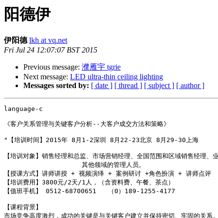
阳德伊
伊阳德
lkh at vq.net
Fri Jul 24 12:07:07 BST 2015
Previous message:
濮雁宇 tgrie
Next message:
LED ultra-thin ceiling lighting
Messages sorted by:
[ date ]
[ thread ]
[ subject ]
[ author ]
language-c

《客户关系管理与关键客户分析--大客户成交方法和策略》

"【培训时间】2015年 8月1-2深圳 8月22-23北京 8月29-30上海 

【培训对象】销售经理和总监、市场营销经理、全国范围和区域销售经理、业
                    其他领域的管理人员。

【授课方式】讲师讲授 + 视频演绎 + 案例研讨 +角色扮演 + 讲师点评

【培训费用】3800元/2天/1人，（含资料费、午餐、茶点）

【值班手机】 0512-68700651   （0）189-1255-4177

【课程背景】

市场竞争高度激烈，成功的关键是与关键客户建立并保持密切、牢固的关系。