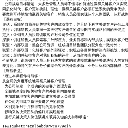
 公司战略目标清楚，大多数管理人员却不懂得如何通过赢得关键客户来实现。
同质化时代，客户更加挑剔、理性，赢得关键客户必须打造系统的竞争优势。
要做到可持续性地赢得关键客户，销售人员必须实现从个人到团队，从野战到正
【课程目标】

评估：系统的自我评估关键客户的驾驭能力，并且给予科学关键客户评估工具
执行：训练销售人员掌握一套关键客户销售的路径图与实现路径图的关键点

定义：让销售人员快速读取客户对公司价值的期望

探索：训练销售人员探索客户外部压力、业务目标和内部挑战，实现比客户还
联盟：内部联盟：整合公司资源，组成项目销售团队分配角色一致对外；

联盟：外部联盟：化解客户的外部驱动，实现业务目标和解决内部挑战，实现
定位：影响并获得客户对我们积极的评价，从而占领客户的心智

价值呈现：训练销售人员运用解决方案式的演讲模式来获得关键决策人的支持和
差异化：独特的客户业务价值结合客户的外部驱动、业务目标和内部挑战，实
【课程收益】

"通过本课程你将能够：

从全局的角度系统地洞察关键客户管理

 为公司制定一个成功的关键客户管理方案

 全面地深度剖析关键客户的外部和内部要素

 更加准确地在客户的内部建立关键人员联盟

 在公司内部建立赢得关键客户的联盟

 区别竞争对手并获得有利的竞争优势

 影响采购决策团队的偏好来实现销售

 进行关键决策人价值演讲来获得关键的支持和承诺"

1ew1quk4txreznlbebd8rwcu7v9oih
