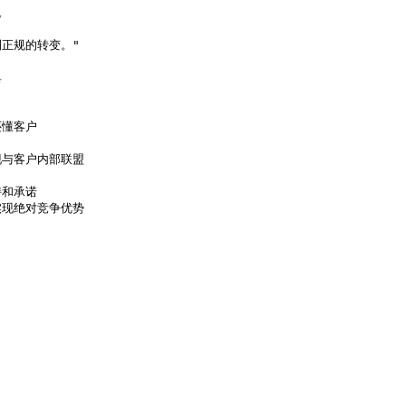




规的转变。"



懂客户

与客户内部联盟

承诺 

现绝对竞争优势
