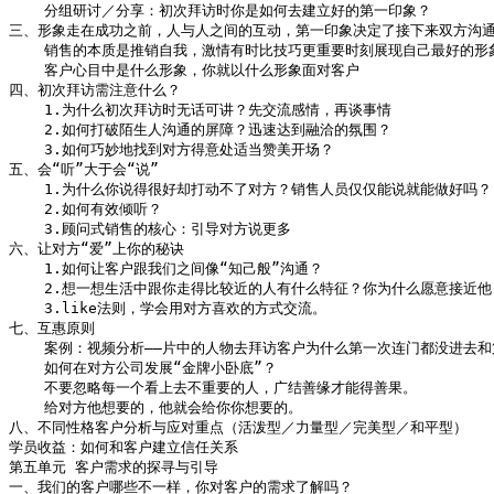
    分组研讨／分享：初次拜访时你是如何去建立好的第一印象？

三、形象走在成功之前，人与人之间的互动，第一印象决定了接下来双方沟通
    销售的本质是推销自我，激情有时比技巧更重要时刻展现自己最好的形
    客户心目中是什么形象，你就以什么形象面对客户

四、初次拜访需注意什么？

    1.为什么初次拜访时无话可讲？先交流感情，再谈事情

    2.如何打破陌生人沟通的屏障？迅速达到融洽的氛围？

    3.如何巧妙地找到对方得意处适当赞美开场？

五、会“听”大于会“说”

    1.为什么你说得很好却打动不了对方？销售人员仅仅能说就能做好吗？

    2.如何有效倾听？

    3.顾问式销售的核心：引导对方说更多

六、让对方“爱”上你的秘诀

    1.如何让客户跟我们之间像“知己般”沟通？

    2.想一想生活中跟你走得比较近的人有什么特征？你为什么愿意接近他？
    3.like法则，学会用对方喜欢的方式交流。

七、互惠原则

    案例：视频分析——片中的人物去拜访客户为什么第一次连门都没进去和
    如何在对方公司发展“金牌小卧底”？

    不要忽略每一个看上去不重要的人，广结善缘才能得善果。

    给对方他想要的，他就会给你你想要的。

八、不同性格客户分析与应对重点（活泼型／力量型／完美型／和平型）

学员收益：如何和客户建立信任关系

第五单元 客户需求的探寻与引导

一、我们的客户哪些不一样，你对客户的需求了解吗？
