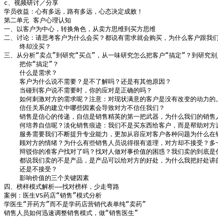
c、视频研讨／分享

学员收益：心有多远，路有多远，心态决定成败！

第二单元 客户心理认知

一、以客户为中心，转换角色，从卖方思维到买方思维

二、讨论：请思考客户为什么会买？都说有需求就会购买，为什么客户跟我们
    终却没买？

三、从分析“卖点”到研究“买点”，从一味研究怎么把客户“搞定”？到研究别
    把你“搞定”？

    什么是需求？

    客户为什么说不需要？是不了解吗？还是有其他原因？

    当碰到客户说不需要时，你的应对是正确的吗？

    如何刺激对方的需求呢？注意：对现状满意的客户是没有改变的动力的。
    信任关系的建立中哪些因素会导致对方不信任我们？

    销售是信心的传递，自信是销售精英的第一把武器，为什么我们的销售
    何培养自信呢？淡化销售痕迹：我们不是买东西给客户，而是帮助对方
    服务需要我们不断提升专业能力，更加从容应对客户各种问题为什么在
    顾对方的情绪？为什么有些销售人员说得很有道理，对方却不接受？多
    辩驳你的准客户找对了吗？找对人做对事价值的困惑？我们卖的到底是什
    都说我们卖的不是产品，是产品可以给对方的好处，为什么我把好处讲
    还是不接受？

    影响价值的三个关键因素

四、榜样模式解析——找对榜样，少走弯路

案例：医生VS药店“销售”模式分析

学医生“开药方”而不是学药店营销代表单纯“卖药”

销售人员如何迅速调整销售模式，做“销售医生”
