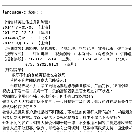
language-c:您好！！

《销售精英技能提升训练营》

2014年7月05-06  [上海]

2014年7月12-13  [深圳]

2014年8月09-10  [北京]

2014年8月16-17  [上海]

【培训对象】总经理、销售总监、区域经理、销售经理、业务代表、销售培训
【授课方式】　　讲师讲授 + 视频演绎 + 案例研讨 +角色扮演 + 讲师点评
【报名热线】021-3121.6519 （上海）  010-5659.2100  （北京）  
　　　　　　0755-3302.6118  （深圳）

【课程背景】

    爪牙不利的老虎再强壮也会饿死！

　　营销不利的团队再庞大只能等死！

　　当市场表现不力，除了高瞻远瞩地思考商业模式、产品定位、渠道创新、通
视线往下看一看，思考一下，您的营销团队是否出现过以下状况：

营销团队企图心不强，不求吃好，但求有口饭吃就好？

销售人员天天抱怨市场不景气，一心只想等市场回暖，却没想过在现有条件之
模式轻松获取订单？

销售人员见到客户后总是找不到话说，不知道如何进行人际“破冰”，构建融洽
只要听到客户提出异议，销售人员就轻易放弃，根本不愿也不会坚持？

针对不同的客户，销售人员说词却千篇一律，不会根据不同客户制定相应营销
销售人员不敢跟客户谈判，却很会向公司谈判，经常申请政策支持，但业绩却