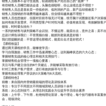
销售人员根本不会守住底线，轻易就给客户亮出自己的“底牌”？

有些销售人员嘴巴能说会道，头脑也很聪明，但么业绩总是不理想？

有销售人员总是喜欢卖一些低价的、低利润的产品，新产品却很难卖？

销售人员报销的市场费用越来越高，但业绩却越来越不理想？

销售人员也想做好，但面对目前市场无计可施，绞尽脑汁试图接近客户决策核心
如何有效开发需求、不同类型客户针对性沟通、价值有效呈现、有效解除客户异
烦恼，时时晕头转向？

一系列的销售与谈判策略不会识别、不懂运用，能卖出去，意外之喜；卖不出
总设计师告诉我们：不管黑猫白猫，能抓到老鼠就是好猫！

我们想提醒的是：不管这理论那模式，能卖出去才是好把式！

【课程收益】

通过两天课程的学员，能够使学员:

学习自我激励，销售工作中迅速调整心态，达到巅峰状态的六大心态；

掌握销售实战的核心理念和相关实用技巧；

掌握销售机会管理十一项核心要素；

关注与客户建立信任的N个关键点，并能够采取有效行动；

针对三类客户客户需求，进行有效的探寻与引导；

掌握有效处理客户异议的3大策略与6大流程。

【课程特色】

前瞻：来自国内外营销最前端的理论及训练体系

专注：专注于不同层次不同领域营销人员训练十余年

系统：从心态到技巧，从理念到实践全方位提升学员综合素养

实效：上午学，下午用，杜绝纯理论宣讲，每个理论，每个技巧都有丰富案例
会，现场消化
