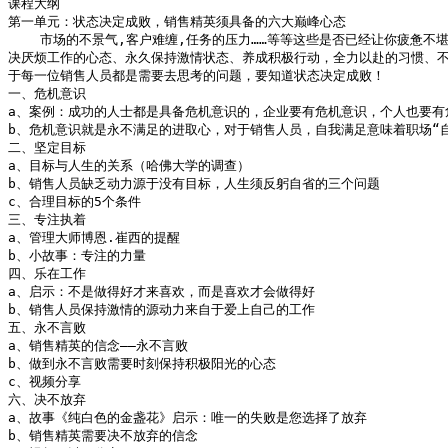
课程大纲

第一单元：状态决定成败，销售精英须具备的六大巅峰心态

    市场的不景气,客户难缠,任务的压力……等等这些是否已经让你疲惫不
决厌烦工作的心态、永久保持激情状态、养成积极行动，全力以赴的习惯、不
于每一位销售人员都是需要去思考的问题，要知道状态决定成败！

一、危机意识

a、案例：成功的人士都是具备危机意识的，企业要有危机意识，个人也要有危
b、危机意识就是永不满足的进取心，对于销售人员，自我满足意味着职场“自
二、坚定目标 

a、目标与人生的关系（哈佛大学的调查）

b、销售人员缺乏动力源于没有目标，人生须反躬自省的三个问题

c、合理目标的5个条件 

三、专注执着

a、管理大师博恩.崔西的提醒

b、小故事：专注的力量

四、乐在工作

a、启示：不是做得好才来喜欢，而是喜欢才会做得好

b、销售人员保持激情的源动力来自于爱上自己的工作

五、永不言败

a、销售精英的信念——永不言败

b、做到永不言败需要时刻保持积极阳光的心态

c、视频分享

六、决不放弃

a、故事《纯白色的金盏花》启示：唯一的失败是您选择了放弃

b、销售精英需要决不放弃的信念
