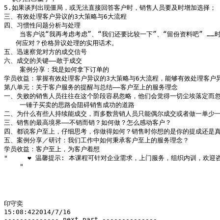
5.如果谈判出现僵局，或无法直接回答客户时，销售人员要及时增加选择；

三、有效处理客户异议的3大策略与6大流程

四、习惯性问题分析与处理

    当客户说“我再考虑考虑”、“我们还要比较一下”、“留份资料吧” ……时
   何应对？价格异议处理的实用话术。

五、迅速察觉对方的成交信号

六、成交的关键——敢于成交

    案例分享：我是如何拿下订单的

学员收益：掌握有效处理客户异议的3大策略与6大流程，能够有效处理客户异
第八单元：关于客户服务的提醒与总结——客户至上的服务理念

一、失败的销售人员往往在这个阶段容易忽略，他们会觉得一切尘埃落定而忽
    一锤子买卖的思路会阻碍销售成功的道路

二、为什么有些人持续能成交，而多数营销人员只能偶尔成交或者做一单少一个
三、销售的最高境界——不销而销？如何做？怎么感动客户？

四、都说客户至上，仔细思考，你做得如何？销售时你想的是你的提成还是真
五、案例分享／研讨：我们工作中如何秉承客户至上的服务理念？

学员收益：客户至上，为客户着想

"     ❤ 温馨提示: 本课程可针对企业需求，上门服务，组织内训，欢迎咨
    "

印守奕

15:08:422014/7/16

-------------- next part --------------
