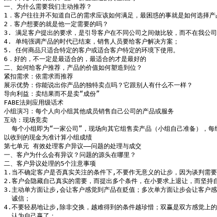
一、为什么需要我们主动推荐？

1．客户往往并不知道自己的需求应该如何满足，最困惑的事就是如何选择产
2．客户想要的就是他一定需要的吗？ 

3. 满足客户提出的要求，是引导客户在不同公司之间做比较，而不在我公司
4. 单纯强调产品的时代已结束，销售人员要给客户解决方案；

5. 任何商品只适合特定的客户或适合客户特定的环境下使用。

6．好的，不一定是最适合的，最适合的才是最好的

二、如何给客户推荐，产品的价值如何塑造到位？ 

紧扣需求：依需求而推荐

展示优势：你能说出你产品的独特卖点吗？它跟别人有什么不一样？

导向利益：卖结果而不是卖“成份”

FABE法则应用级话术

小组演习：每个人向小组其他成员销售自己公司的产品或服务

互动：现场竞卖

  每个小组即为“一家公司”，现场向其它组售卖产品（小组自己准备），每
以收到的现金为准计算小组成绩

第七单元 有效处理客户异议——问题的处理与成交

一、客户为什么会有异议？问题的源头在哪里？

二、客户异议处理的5个注意事项

1.当不确定客户是否真实关注的条件下,不要作无意义的让步，因为谈判需要
2.客户会隐藏自己真实的需要，而提出多个条件，在小要求上退让，而坚持自
3.主动单方面让步,会让客户感觉到产品在贬值；多次单方面让步会让客户感
  诚信；

4.不要轻易地让步,除非交换，越难得到的条件越珍惜；双赢是双方感觉上的
  认为自己赢了；
