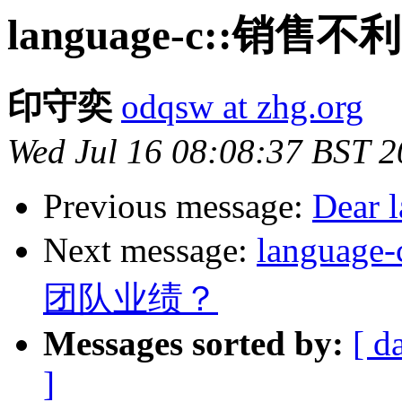
language-c::
印守奕
odqsw at zhg.org
Wed Jul 16 08:08:37 BST 
Previous message:
Dear 
Next message:
langu
团队业绩？
Messages sorted by:
[ d
]