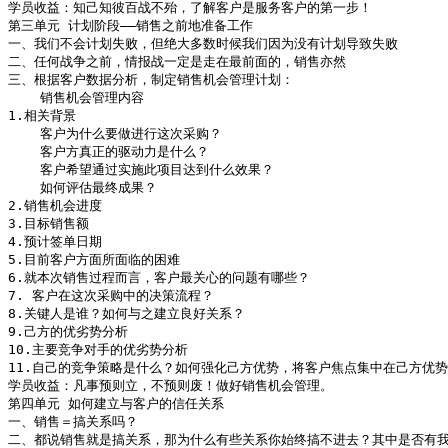
学员收益：知己知彼百战不殆，了解客户是服务客户的第一步！

第三单元 计划阶段——销售之前地准备工作

一、我们不会计划失败，但绝大多数时候我们因为没有计划导致失败

二、任何战争之前，情报战一定是走在最前面的，销售亦然

三、根据客户数据分析，制定销售机会管理计划：

    销售机会管理内容

1.相关背景

    客户为什么要做进行这次采购？

    客户方真正的驱动力是什么？

    客户希望通过实施此项目达到什么效果？

    如何评估最终成果？

2.销售机会进度

3.目标销售额

4.预计签单日期

5.目前客户方面所面临的困难

6.就本次销售过程而言，客户最关心的问题有哪些？

7. 客户在这次采购中的决策流程？

8.关键人是谁？如何与之建立良好关系？

9.己方的优劣势分析

10.主要竞争对手的优劣势分析

11.自己的竞争策略是什么？如何强化己方优势，将客户焦点集中在己方优势
学员收益：凡事预则立，不预则废！做好销售机会管理。

第四单元 如何建立与客户的信任关系

一、销售＝搞关系吗？

二、都说销售就是搞关系，那为什么有些关系你始终搞不进去？其中是否有我