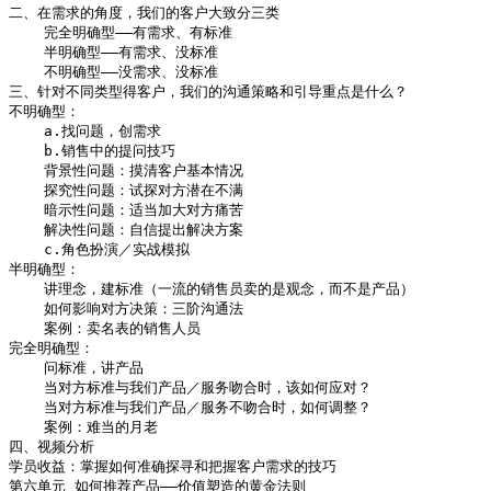
二、在需求的角度，我们的客户大致分三类

    完全明确型——有需求、有标准

    半明确型——有需求、没标准

    不明确型——没需求、没标准

三、针对不同类型得客户，我们的沟通策略和引导重点是什么？

不明确型：

    a.找问题，创需求 

    b.销售中的提问技巧

    背景性问题：摸清客户基本情况

    探究性问题：试探对方潜在不满

    暗示性问题：适当加大对方痛苦

    解决性问题：自信提出解决方案

    c.角色扮演／实战模拟

半明确型：

    讲理念，建标准（一流的销售员卖的是观念，而不是产品）

    如何影响对方决策：三阶沟通法

    案例：卖名表的销售人员

完全明确型：

    问标准，讲产品

    当对方标准与我们产品／服务吻合时，该如何应对？

    当对方标准与我们产品／服务不吻合时，如何调整？

    案例：难当的月老 

四、视频分析

学员收益：掌握如何准确探寻和把握客户需求的技巧

第六单元 如何推荐产品——价值塑造的黄金法则
