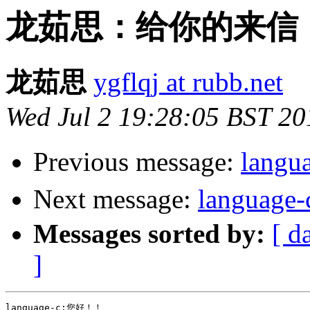
龙茹思：给你的来信
龙茹思
ygflqj at rubb.net
Wed Jul 2 19:28:05 BST 20
Previous message:
langu
Next message:
langu
Messages sorted by:
[ d
]
language-c:您好！！
