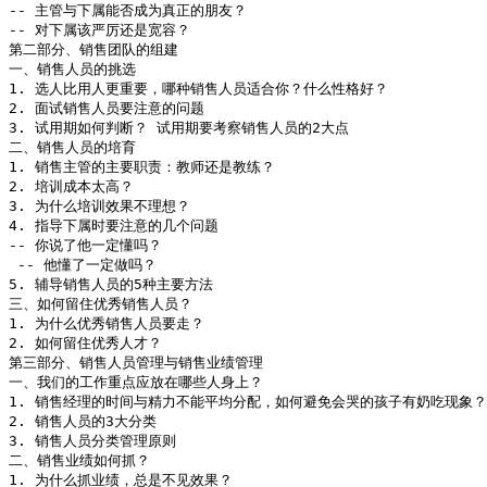
-- 主管与下属能否成为真正的朋友？

-- 对下属该严厉还是宽容？

第二部分、销售团队的组建

一、销售人员的挑选

1. 选人比用人更重要，哪种销售人员适合你？什么性格好？

2. 面试销售人员要注意的问题

3. 试用期如何判断？ 试用期要考察销售人员的2大点

二、销售人员的培育

1. 销售主管的主要职责：教师还是教练？

2. 培训成本太高？

3. 为什么培训效果不理想？

4. 指导下属时要注意的几个问题

-- 你说了他一定懂吗？

 -- 他懂了一定做吗？

5. 辅导销售人员的5种主要方法

三、如何留住优秀销售人员？

1. 为什么优秀销售人员要走？

2. 如何留住优秀人才？

第三部分、销售人员管理与销售业绩管理

一、我们的工作重点应放在哪些人身上？

1. 销售经理的时间与精力不能平均分配，如何避免会哭的孩子有奶吃现象？

2. 销售人员的3大分类

3. 销售人员分类管理原则

二、销售业绩如何抓？

1. 为什么抓业绩，总是不见效果？
