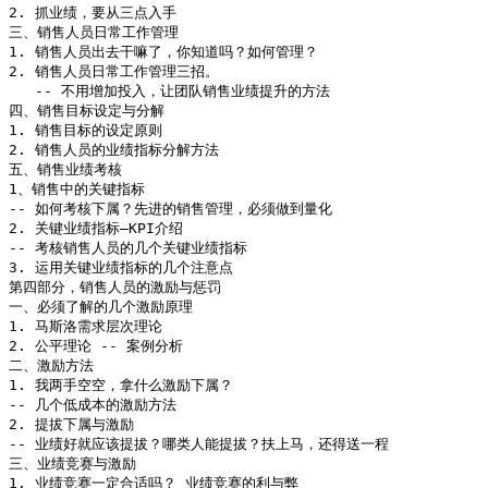
2. 抓业绩，要从三点入手

三、销售人员日常工作管理

1. 销售人员出去干嘛了，你知道吗？如何管理？

2. 销售人员日常工作管理三招。

   -- 不用增加投入，让团队销售业绩提升的方法

四、销售目标设定与分解

1. 销售目标的设定原则

2. 销售人员的业绩指标分解方法

五、销售业绩考核

1、销售中的关键指标

-- 如何考核下属？先进的销售管理，必须做到量化

2. 关键业绩指标—KPI介绍

-- 考核销售人员的几个关键业绩指标

3. 运用关键业绩指标的几个注意点

第四部分，销售人员的激励与惩罚

一、必须了解的几个激励原理

1. 马斯洛需求层次理论

2. 公平理论 -- 案例分析

二、激励方法

1. 我两手空空，拿什么激励下属？

-- 几个低成本的激励方法

2. 提拔下属与激励

-- 业绩好就应该提拔？哪类人能提拔？扶上马，还得送一程

三、业绩竞赛与激励

1. 业绩竞赛一定合适吗？ 业绩竞赛的利与弊
