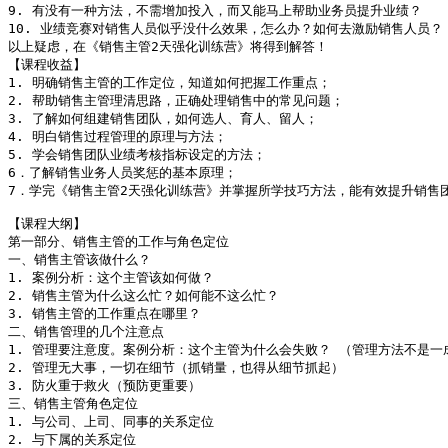
9. 有没有一种方法，不需增加投入，而又能马上帮助业务员提升业绩？

10. 业绩竞赛对销售人员似乎没什么效果，怎么办？如何去激励销售人员？

以上疑虑，在《销售主管2天强化训练营》将得到解答！

【课程收益】

1. 明确销售主管的工作定位，知道如何把握工作重点；

2. 帮助销售主管理清思路，正确处理销售中的常见问题；

3. 了解如何组建销售团队，如何选人、育人、留人；

4. 明白销售过程管理的原理与方法；

5. 学会销售团队业绩考核指标设定的方法；

6．了解销售业务人员奖惩的基本原理；

7．学完《销售主管2天强化训练营》并掌握所学技巧方法，能有效提升销售团
【课程大纲】

第一部分、销售主管的工作与角色定位

一、销售主管该做什么？

1. 案例分析：这个主管该如何做？

2. 销售主管为什么这么忙？如何能不这么忙？

3. 销售主管的工作重点在哪里？

二、销售管理的几个注意点

1. 管理要注意度。案例分析：这个主管为什么会失败？ （管理方法不是一成
2. 管理无大事，一切在细节（抓销量，也得从细节抓起）

3. 防火重于救火（预防更重要）

三、销售主管角色定位

1. 与公司、上司、同事的关系定位

2. 与下属的关系定位
