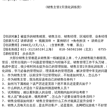
                      《销售主管2天强化训练营》

                                                      
                                                      
                                                      
                                                      
                                                      
【培训对象】被提升的销售精英、销售主任、销售经理、区域经理、业务经理
【授课方式】讲师讲授 + 视频演绎 + 案例研讨 +角色扮演 + 讲师点评 

【培训费用】2980元/2天/1人，（含资料费、午餐、茶点）

【报名热线】021-31216519(上海)   010-56592100（北京）  0755
【课程背景】 步步高升

    大部分销售主管都是从销售第一线被提拔上来，个人的销售能力都很强
管后，经常出现的一个问题是管理能力与经验不足。销售管理工作千头万绪，
焦虑中度过，很少有时间去提升自己的管理技能。销售主管2天强化训练营，让
化训练，学习必备的管理知识，理清基本的管理思路，解决管理中常见的问题
1. 作为销售主管，以前没学习过管理知识，不知道如何管人，怎么办？

2. 作为销售主管，我当然应该有自己的销售任务吗？

3. 如何与下属相处？该严厉还是宽容？慈不掌兵还是爱兵如子？

4. 什么样的人才适合？应该如何挑选销售人员？

5. 试用期短，难以看到新人的业绩，试用期内如何评估考察？

6. 有人说“教会徒弟，饿死师傅”，怎么办？还要去辅导业务员吗？

7. 销售业绩该如何抓? 销售主管做些什么工作才能真正提升业绩？

8. 销售人员每天出去后，是去拜访客户，还是逛街、去网吧玩游戏？不好管