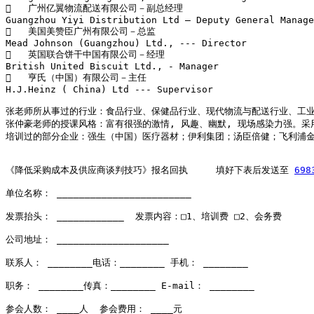
   广州亿翼物流配送有限公司－副总经理

Guangzhou Yiyi Distribution Ltd – Deputy General Manage
   美国美赞臣广州有限公司－总监

Mead Johnson (Guangzhou) Ltd., --- Director

   英国联合饼干中国有限公司－经理

British United Biscuit Ltd., - Manager

   亨氏（中国）有限公司－主任

H.J.Heinz ( China) Ltd --- Supervisor

张老师所从事过的行业：食品行业、保健品行业、现代物流与配送行业、工业
张仲豪老师的授课风格：富有很强的激情, 风趣、幽默, 现场感染力强。
培训过的部分企业：强生（中国）医疗器材；伊利集团；汤臣倍健；飞利浦金
《降低采购成本及供应商谈判技巧》报名回执     填好下表后发送至 
698
单位名称： ________________________

发票抬头： ____________  发票内容：□1、培训费 □2、会务费

公司地址： ____________________

联系人： ________电话：________ 手机： ________

职务： ________传真：________ E-mail： ________

参会人数： ____人  参会费用： ____元
