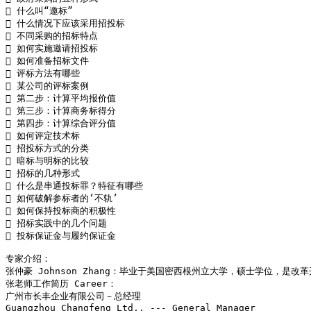
 什么叫“邀标”

 什么情况下应该采用招投标

 不同采购的招标特点

 如何实施邀请招投标

 如何准备招标文件

 评标方法有哪些

 某公司的评标案例

 第二步：计算平均报价值

 第三步：计算商务标得分

 第四步：计算综合评分值

 如何评定技术标

 招投标方式的分类

 暗标与明标的比较

 招标的几种形式

 什么是串通投标罪？特征有哪些 

 如何破解参标者的‘不轨’

 如何保持投标商的积极性

 招标实践中的几个问题

 投标保证金与履约保证金

专家介绍：

张仲豪 Johnson Zhang：毕业于美国密西根州立大学，硕士学位
张老师工作简历 Career：

广州市长丰企业有限公司－总经理

Guangzhou Changfeng Ltd., --- General Manager
