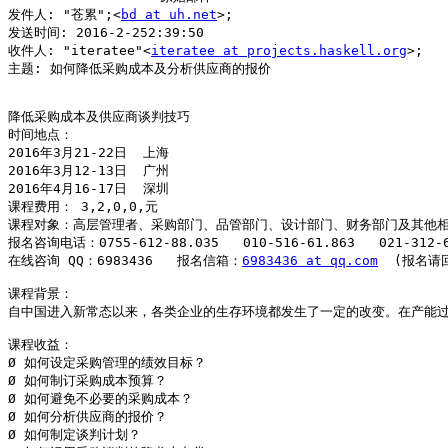
发件人: "苍累";<
bd at uh.net
>;

发送时间: 2016-2-252:39:50

收件人: "iteratee"<
iteratee at projects.haskell.org
>;

主题: 如何降低采购成本及分析供应商的报价

降低采购成本及供应商谈判技巧

时间地点： 

2016年3月21-22日  上海          

2016年3月12-13日  广州

2016年4月16-17日  深圳

课程费用： 3,2,0,0,元

课程对象：高层管理者、采购部门、品管部门、设计部门、财务部门及其他相关
报名咨询电话：0755-612-88.035   010-516-61.863   021-312-6
在线咨询 QQ：6983436   报名信箱：
6983436 at qq.com
  (报名请
课程背景：

自中国进入新常态以来，各类企业的生存环境都发生了一定的改变。在产能过
课程收益：

Ø 如何设定采购管理的绩效目标？  

Ø 如何制订采购成本预算？

Ø 如何避免不必要的采购成本？

Ø 如何分析供应商的报价？

Ø 如何制定谈判计划？
