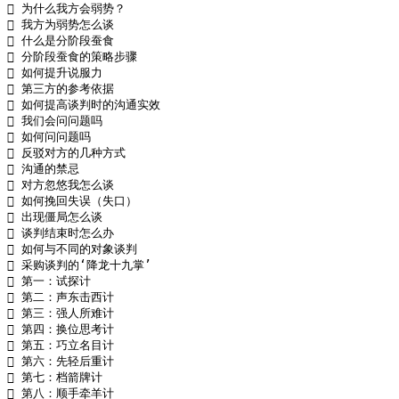
 为什么我方会弱势？

 我方为弱势怎么谈

 什么是分阶段蚕食

 分阶段蚕食的策略步骤

 如何提升说服力

 第三方的参考依据

 如何提高谈判时的沟通实效

 我们会问问题吗

 如何问问题吗

 反驳对方的几种方式

 沟通的禁忌

 对方忽悠我怎么谈

 如何挽回失误（失口）

 出现僵局怎么谈

 谈判结束时怎么办

 如何与不同的对象谈判

 采购谈判的‘降龙十九掌’

 第一：试探计

 第二：声东击西计

 第三：强人所难计

 第四：换位思考计

 第五：巧立名目计

 第六：先轻后重计

 第七：档箭牌计

 第八：顺手牵羊计
