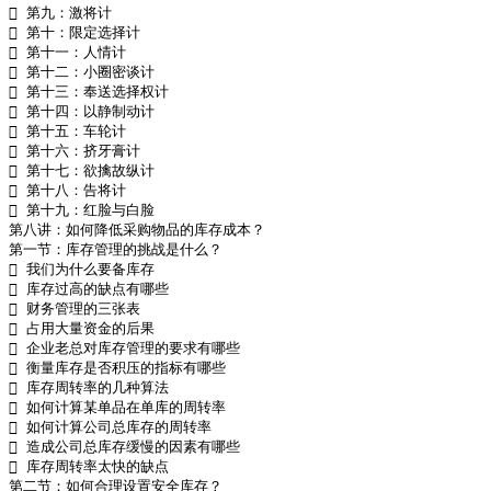
 第九：激将计

 第十：限定选择计

 第十一：人情计

 第十二：小圈密谈计

 第十三：奉送选择权计

 第十四：以静制动计

 第十五：车轮计

 第十六：挤牙膏计

 第十七：欲擒故纵计

 第十八：告将计

 第十九：红脸与白脸

第八讲：如何降低采购物品的库存成本？

第一节：库存管理的挑战是什么？

 我们为什么要备库存

 库存过高的缺点有哪些

 财务管理的三张表

 占用大量资金的后果

 企业老总对库存管理的要求有哪些

 衡量库存是否积压的指标有哪些

 库存周转率的几种算法

 如何计算某单品在单库的周转率

 如何计算公司总库存的周转率

 造成公司总库存缓慢的因素有哪些

 库存周转率太快的缺点

第二节：如何合理设置安全库存？
