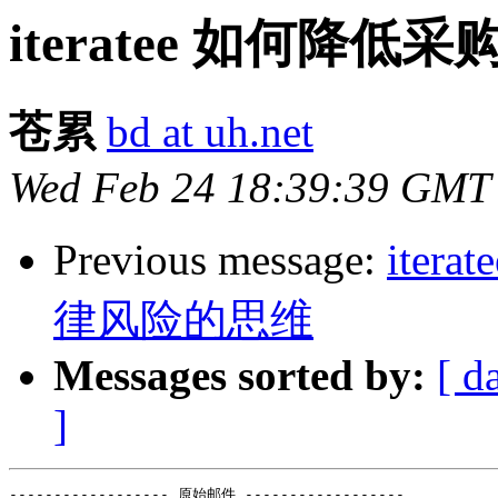
iteratee 如何
苍累
bd at uh.net
Wed Feb 24 18:39:39 GMT
Previous message:
ite
律风险的思维
Messages sorted by:
[ d
]
------------------ 原始邮件 ------------------
