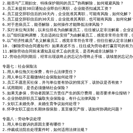
2.能否与“三期妇女、特殊保护期间的员工”协商解除，如何规避风险？

3.员工未提前30日通知企业即自行离职，企业能否扣减其工资？

4.员工提交辞职信后的30天内，企业批准其离职，可能有风险，如何化解？

5.员工提交辞职信后的30天后，企业批准其离职，也可能有风险，如何化解？
6.对于患病员工，能否解除，如何操作才能降低法律风险？

7.实行末位淘汰制，以末位排名为由解雇员工，往往被认定非法解雇，企业该
8.以“组织架构调整，无合适岗位安排”为由解雇员工，感觉非常符合常理，
9.以“经济性裁员”名义解雇员工，感觉非常符合常理，但往往被认定非法解
10.《解除劳动合同通知书》如果表述不当，往往成为劳动者打赢官司的有力
11.解除劳动合同前未通知及征求工会的意见，是否构成非法解除？

12.劳动合同到期后，经常出现该终止的忘记办理终止手续，该续签的忘记办
专题七：社会保险法

1.用人单位拖欠社保费，有什么法律责任？

2.用人单位不足额缴纳社会保险如何处理？

3.员工不愿意买社保，并与单位签有协议的情况下，该协议是否有效？

4.试用期间，是否必须缴纳社会保险？

5.如果无参保，劳动者因第三方责任产生的医疗费用，能否要求单位报销？

6.企业协助辞职员工骗取失业保险金，有什么法律风险？

7.女职工未婚先孕、未婚生育争议如何处理？

8.怀孕女职工提出长期休假保胎，直至修完产假，该如何协调此问题？

专题八：劳动争议处理

1.用人单位败诉的原因主要有哪些？

2.仲裁或法院在处理案件时，如何适用法律法规？
