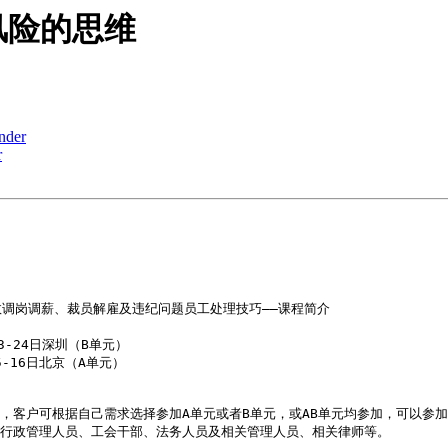
风险的思维
ender
r
调岗调薪、裁员解雇及违纪问题员工处理技巧——课程简介

3-24日深圳（B单元） 

5-16日北京（A单元） 

，客户可根据自己需求选择参加A单元或者B单元，或AB单元均参加，可以参加
事行政管理人员、工会干部、法务人员及相关管理人员、相关律师等。
