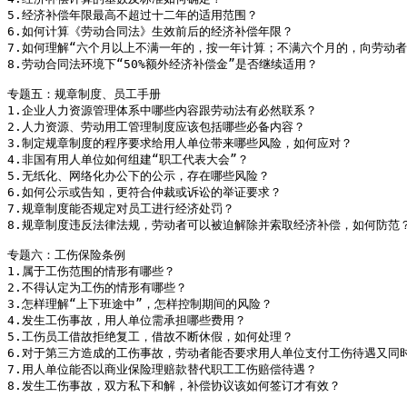
5.经济补偿年限最高不超过十二年的适用范围？

6.如何计算《劳动合同法》生效前后的经济补偿年限？

7.如何理解“六个月以上不满一年的，按一年计算；不满六个月的，向劳动者
8.劳动合同法环境下“50%额外经济补偿金”是否继续适用？

专题五：规章制度、员工手册

1.企业人力资源管理体系中哪些内容跟劳动法有必然联系？

2.人力资源、劳动用工管理制度应该包括哪些必备内容？

3.制定规章制度的程序要求给用人单位带来哪些风险，如何应对？

4.非国有用人单位如何组建“职工代表大会”？

5.无纸化、网络化办公下的公示，存在哪些风险？

6.如何公示或告知，更符合仲裁或诉讼的举证要求？

7.规章制度能否规定对员工进行经济处罚？ 

8.规章制度违反法律法规，劳动者可以被迫解除并索取经济补偿，如何防范？
专题六：工伤保险条例

1.属于工伤范围的情形有哪些？

2.不得认定为工伤的情形有哪些？

3.怎样理解“上下班途中”，怎样控制期间的风险？

4.发生工伤事故，用人单位需承担哪些费用？

5.工伤员工借故拒绝复工，借故不断休假，如何处理？

6.对于第三方造成的工伤事故，劳动者能否要求用人单位支付工伤待遇又同时
7.用人单位能否以商业保险理赔款替代职工工伤赔偿待遇？

8.发生工伤事故，双方私下和解，补偿协议该如何签订才有效？
