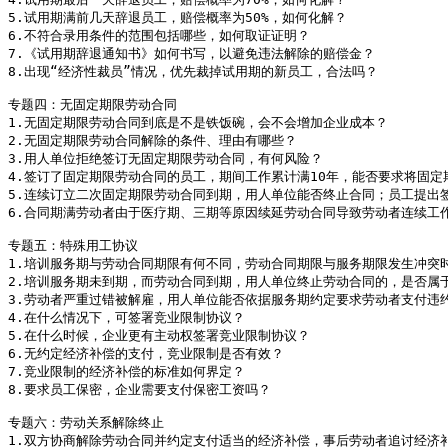
5.试用期满前几天辞退员工，赔偿概率为50%，如何化解？

6.不符合录用条件的范围包括哪些，如何取证证明？

7.《试用期辞退通知书》如何书写，以避免违法解除的赔偿金？

8.出现“经济性裁员”情况，优先裁掉试用期的新员工，合法吗？

专题四：无固定期限劳动合同

1.无固定期限劳动合同到底是不是铁饭碗，会不会增加企业成本？

2.无固定期限劳动合同解除的条件、理由有哪些？

3.用人单位拒绝签订无固定期限劳动合同，有何风险？

4.签订了固定期限劳动合同的员工，期间工作累计满10年，能否要求将固定
5.连续订立二次固定期限劳动合同到期，用人单位能否终止合同；员工提出
6.合同期满劳动者由于医疗期、三期等原因续延劳动合同导致劳动者连续工
专题五：特殊用工协议

1.培训服务期与劳动合同期限有何不同，劳动合同期限与服务期限发生冲突时
2.培训服务期未到期，而劳动合同到期，用人单位终止劳动合同的，是否属于
3.劳动者严重过错被解雇，用人单位能否依据服务期约定要求劳动者支付违约
4.在什么情况下，可签署竞业限制协议？

5.在什么时候，企业更有主动权签署竞业限制协议？

6.无约定经济补偿的支付，竞业限制是否有效？

7.竞业限制的经济补偿的标准如何界定？

8.要求员工保密，企业需要支付保密工资吗？

专题六：劳动关系解除终止

1.双方协商解除劳动合同并约定支付适当的经济补偿，事后劳动者追讨经济