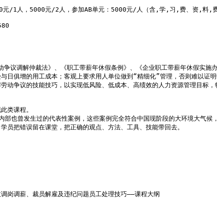
0元/1人，5000元/2人，参加AB单元：5000元/人（含,学,习,费、资,料,
80 

动争议调解仲裁法》、《职工带薪年休假条例》、《企业职工带薪年休假实施办法
与日俱增的用工成本；客观上要求用人单位做到“精细化”管理，否则难以证明
劳动争议的技能技巧，以实现低风险、低成本、高绩效的人力资源管理目标，
此类课程。

内部也曾发生过的代表性案例，这些案例完全符合中国现阶段的大环境大气候，
学员把错误留在课堂，把正确的观点、方法、工具、技能带回去。

调岗调薪、裁员解雇及违纪问题员工处理技巧——课程大纲
