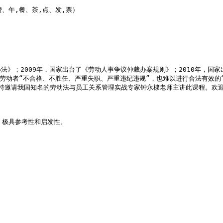
费、午,餐、茶,点、发,票）

》；2009年，国家出台了《劳动人事争议仲裁办案规则》；2010年，国家出
劳动者“不合格、不胜任、严重失职、严重违纪违规”，也难以进行合法有效的“
特邀请我国知名的劳动法与员工关系管理实战专家钟永棣老师主讲此课程。欢迎
极具参考性和启发性。
