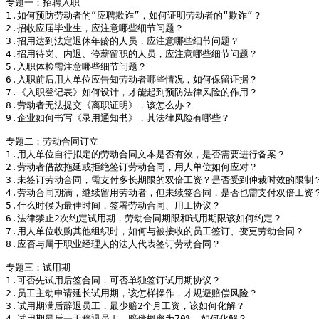
专题一：招聘入职

1.如何预防劳动者的“应聘欺诈”，如何证明劳动者的“欺诈”？

2.招收应届毕业生，应注意哪些细节问题？

3.招用达到法定退休年龄的人员，应注意哪些细节问题？

4.招用待岗、内退、停薪留职的人员，应注意哪些细节问题？

5.入职体检需注意哪些细节问题？

6.入职前后用人单位应告知劳动者哪些情况，如何保留证据？

7.《入职登记表》如何设计，才能起到预防法律风险的作用？

8.劳动者无法提交《离职证明》，该怎么办？

9.企业如何书写《录用通知书》，其法律风险有哪些？

专题二：劳动合同订立

1.用人单位自行拟定的劳动合同文本是否有效，是否需要进行备案？

2.劳动者借故拖延或拒绝签订劳动合同，用人单位如何应对？

3.未签订劳动合同，需支付多长期限的双倍工资？是否受到仲裁时效的限制？
4.劳动合同期满，继续留用劳动者，但未续签合同，是否也需支付双倍工资？
5.什么时候为最佳时间，签署劳动合同、用工协议？

6.法律禁止2次约定试用期，劳动合同期限和试用期限该如何约定？

7.用人单位收购其他组织时，如何与被接收的员工签订、变更劳动合同？

8.应否与属于职业经理人的法人代表签订劳动合同？

专题三：试用期

1.可否先试用后签合同，可否单独签订试用期协议？ 

2.员工主动申请延长试用期，该怎样操作，才规避赔偿风险？

3.试用期满后辞退员工，最少赔2个月工资，该如何化解？

4.试用期最后一天辞退员工，赔偿概率为70%，如何化解？
