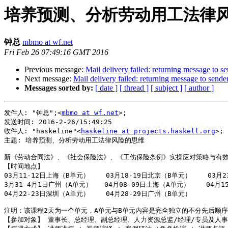
培养预测、分析劳动用工法律
钟总
mbmo at wf.net
Fri Feb 26 07:49:16 GMT 2016
Previous message:
Mail delivery failed: returning message to s
Next message:
Mail delivery failed: returning message to sende
Messages sorted by:
[ date ]
[ thread ]
[ subject ]
[ author ]
发件人: "钟总";<
mbmo at wf.net
>;

发送时间: 2016-2-26/15:49:25

收件人: "haskeline"<
haskeline at projects.haskell.org
>;

主题: 培养预测、分析劳动用工法律风险的思维

新《劳动合同法》、《社会保险法》、《工伤保险条例》实操应对策略与有效
【时间地点】  

03月11-12日上海（B单元）    03月18-19日北京（B单元）    03月2
3月31-4月1日广州（A单元）   04月08-09日上海（A单元）    04月1
04月22-23日深圳（A单元）    04月28-29日广州（B单元）

注明：该课程2天为一个单元，A单元与B单元内容是完全独立的不分先后顺序
【参加对象】 董事长、总经理、副总经理、人力资源总监/经理/专员及人