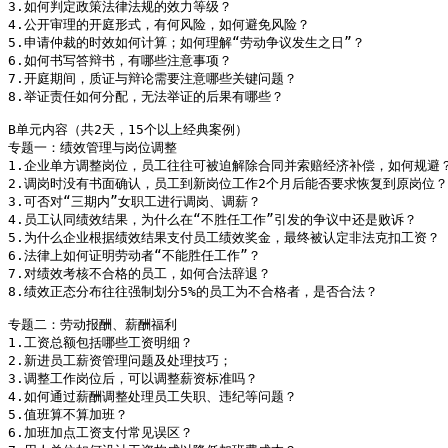
3.如何判定政策法律法规的效力等级？ 

4.公开审理的开庭形式，有何风险，如何避免风险？

5.申请仲裁的时效如何计算；如何理解“劳动争议发生之日”？

6.如何书写答辩书，有哪些注意事项？

7.开庭期间，质证与辩论需要注意哪些关键问题？

8.举证责任如何分配，无法举证的后果有哪些？

B单元内容（共2天，15个以上经典案例）

专题一：绩效管理与岗位调整

1.企业单方调整岗位，员工往往可被迫解除合同并索赔经济补偿，如何规避？
2.调岗时没有书面确认，员工到新岗位工作2个月后能否要求恢复到原岗位？

3.可否对“三期内”女职工进行调岗、调薪？

4.员工认同绩效结果，为什么在“不胜任工作”引发的争议中还是败诉？

5.为什么企业根据绩效结果支付员工绩效奖金，最终被认定非法克扣工资？

6.法律上如何证明劳动者“不能胜任工作”？

7.对绩效考核不合格的员工，如何合法辞退？

8.绩效正态分布往往强制划分5%的员工为不合格者，是否合法？

专题二：劳动报酬、薪酬福利

1.工资总额包括哪些工资明细？

2.新进员工薪资管理问题及处理技巧；

3.调整工作岗位后，可以调整薪资标准吗？

4.如何通过薪酬调整处理员工失职、违纪等问题？

5.值班算不算加班？

6.加班加点工资支付常见误区？
