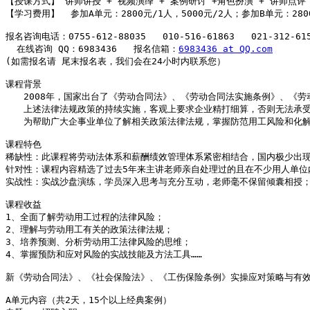
【授课方式】 讲师讲授 + 视频演绎 + 案例研讨 +角色扮演 + 讲师点评

【学习费用】  参加A单元：2800元/1人，5000元/2人；参加B单元：280
报名咨询电话：0755-612-88035   010-516-61863   021-312-615
  在线咨询 QQ：6983436   报名信箱：
6983436 at QQ.com
(如需报名请 尾末报名表，我们会在24小时内联系您）

课程背景

　　2008年，国家出台了《劳动合同法》、《劳动合同法实施条例》、《劳
　　上述法律法规政策的持续实施，客观上要求企业精打细算，否则无法承受
　　为帮助广大企事业单位了解相关政策法律法规，掌握防范用工风险和化解
课程特色

稀缺性：此课程将劳动法体系和薪酬绩效管理体系紧密相结合，国内极少出现
针对性：课程内容精选了过去5年来主讲老师亲自处理过的且在不少用人单位
实战性：实战沙盘演练，学员深入思考与充分互动，老师毫不保留倾囊相授；
课程收益

1、全面了解劳动用工过程的法律风险；

2、理解与劳动用工有关的政策法律法规；

3、培养预测、分析劳动用工法律风险的思维；

4、掌握预防和应对风险的实战技能及方法工具……

新《劳动合同法》、《社会保险法》、《工伤保险条例》实操应对策略与有效
A单元内容（共2天，15个以上经典案例）
