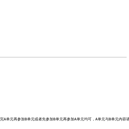
完A单元再参加B单元或者先参加B单元再参加A单元均可，A单元与B单元内容请