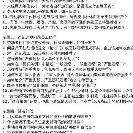
7.用人单位如何设计工资构成以降低加班费成本？

8.未经用人单位安排，劳动者自行加班的，是否需支付加班工资？

9.劳动者主张入职以来的加班费，如何应对？

10.劳动者在工作日\法定节假日加班，能否安排补休而不予支付加班费？

11.病假、年休假、婚假、产假、丧假等的享受条件及工资待遇标准？

12.离职员工往往回头追讨年终奖，有可能得到支持，如何规避该风险？

专题三：违纪违规问题员工处理

1.劳动者往往拒绝签收处分、解雇通知书，如何应对？

2.问题员工往往拒绝提交《检讨书》或否认违纪违规事实，企业该如何收集证
3.对于违纪员工，应该在什么时间内处理？

4.怎样理解“严重违反用人单位的规章制度”?

5.如何在《惩罚条例》中描述“一般违纪”、“较重违纪”及“严重违纪”？ 

6.怎样理解“严重失职，营私舞弊，给用人单位造成重大损害”？

7.如何界定“重大损害”，“重大损害”是否必须体现为造成直接的经济损失？

8.如何追究“严重失职、严重违纪违规”者的法律责任？

9.能否直接规定“禁止兼职，否则视为严重违纪违规”？

10.直线部门经理擅自口头辞退员工，仲裁机构往往认定企业非法解雇，企业
11.劳动者不辞而别、无故旷工，却主张被企业口头解雇，往往得到仲裁机构
12.“录音录象”证据，仲裁与法院是否采信；企业内部OA系统上的资料能否
专题四：经济补偿

1.用人单位需向劳动者支付经济补偿的情形有哪些？

2.什么情况下用人单位需支付两倍的经济补偿？

3.劳动者可否同时向用人单位主张经济补偿和赔偿金？

4.经济补偿计算的基数及标准如何确定？
