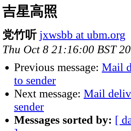
吉星高照
党竹听
jxwsbb at ubm.org
Thu Oct 8 21:16:00 BST 2
Previous message:
Mail d
to sender
Next message:
Mail deliv
sender
Messages sorted by:
[ d