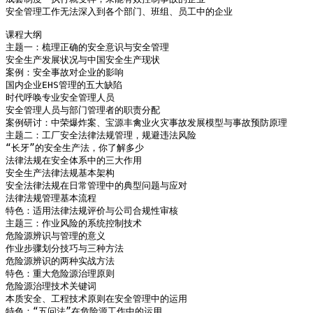
安全管理工作无法深入到各个部门、班组、员工中的企业

课程大纲

主题一：梳理正确的安全意识与安全管理

安全生产发展状况与中国安全生产现状

案例：安全事故对企业的影响

国内企业EHS管理的五大缺陷

时代呼唤专业安全管理人员

安全管理人员与部门管理者的职责分配

案例研讨：中荣爆炸案、宝源丰禽业火灾事故发展模型与事故预防原理

主题二：工厂安全法律法规管理，规避违法风险

“长牙”的安全生产法，你了解多少

法律法规在安全体系中的三大作用

安全生产法律法规基本架构

安全法律法规在日常管理中的典型问题与应对

法律法规管理基本流程

特色：适用法律法规评价与公司合规性审核

主题三：作业风险的系统控制技术

危险源辨识与管理的意义

作业步骤划分技巧与三种方法

危险源辨识的两种实战方法

特色：重大危险源治理原则

危险源治理技术关键词

本质安全、工程技术原则在安全管理中的运用

特色：“五问法”在危险源工作中的运用
