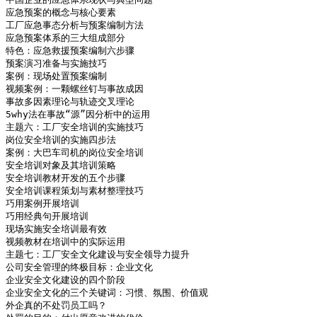
应急预案的概念与核心要素

工厂应急事态分析与预案编制方法

应急预案体系的三大组成部分

特色：应急救援预案编制六步骤

预案演习准备与实施技巧

案例：现场处置预案编制

视频案例：一颗螺丝钉与事故成因

事故多因素理论与轨迹交叉理论

5why法在事故“源”因分析中的运用

主题六：工厂安全培训的实施技巧

岗位安全培训的实施四步法

案例：大巴车司机的岗位安全培训

安全培训对象及其培训策略

安全培训教材开发的五个步骤

安全培训课程策划与素材整理技巧

巧用案例开展培训

巧用经典句开展培训

现场实施安全培训最有效

视频教材在培训中的实际运用

主题七：工厂安全文化建设与安全领导力提升

公司安全管理的终极目标：企业文化

企业安全文化建设的四个阶段

企业安全文化的三个关键词：习惯、氛围、价值观

外企真的不处罚员工吗？
