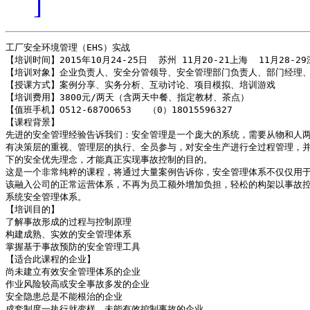
]
工厂安全环境管理（EHS）实战

【培训时间】2015年10月24-25日  苏州 11月20-21上海  11月28-29
【培训对象】企业负责人、安全分管领导、安全管理部门负责人、部门经理、
【授课方式】案例分享、实务分析、互动讨论、项目模拟、培训游戏

【培训费用】3800元/两天（含两天中餐、指定教材、茶点）

【值班手机】O512-687OO653   （0）18O15596327

【课程背景】

先进的安全管理经验告诉我们：安全管理是一个庞大的系统，需要从物和人两
有决策层的重视、管理层的执行、全员参与，对安全生产进行全过程管理，并
下的安全优先理念，才能真正实现事故控制的目的。

这是一个非常纯粹的课程，将通过大量案例告诉你，安全管理体系不仅仅用于
该融入公司的正常运营体系，不再为员工额外增加负担，轻松的构架以事故控
系统安全管理体系。

【培训目的】

了解事故形成的过程与控制原理

构建成熟、实效的安全管理体系

掌握基于事故预防的安全管理工具

【适合此课程的企业】

尚未建立有效安全管理体系的企业

作业风险较高或安全事故多发的企业

安全隐患总是不能根治的企业

成套制度一执行就变样，未能有效控制事故的企业
