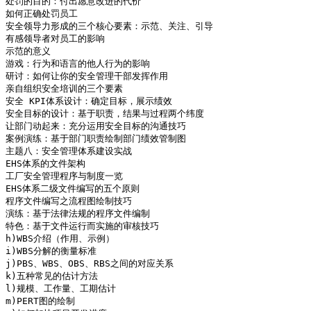
处罚的目的：付出愿意改进的代价

如何正确处罚员工

安全领导力形成的三个核心要素：示范、关注、引导

有感领导者对员工的影响

示范的意义

游戏：行为和语言的他人行为的影响

研讨：如何让你的安全管理干部发挥作用

亲自组织安全培训的三个要素

安全 KPI体系设计：确定目标，展示绩效

安全目标的设计：基于职责，结果与过程两个纬度

让部门动起来：充分运用安全目标的沟通技巧

案例演练：基于部门职责绘制部门绩效管制图

主题八：安全管理体系建设实战

EHS体系的文件架构

工厂安全管理程序与制度一览

EHS体系二级文件编写的五个原则

程序文件编写之流程图绘制技巧

演练：基于法律法规的程序文件编制

特色：基于文件运行而实施的审核技巧

h)WBS介绍（作用、示例）

i)WBS分解的衡量标准

j)PBS、WBS、OBS、RBS之间的对应关系

k)五种常见的估计方法

l)规模、工作量、工期估计

m)PERT图的绘制
