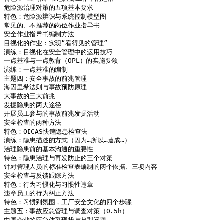
危险源治理对策的五项基本要求

特色：危险源辨识与系统控制模型图

常见的、不推荐的岗位作业指导书

安全作业指导书编制方法

目视化的作业：实现“看得见的管理”

演练：目视化在安全管理中的运用技巧

一点基准与一点教育（OPL）的实施要领

演练：一点基准的编制

主题四：安全事故的前兆管理

海因里希法则与事故预防原理

大事故的三大前兆

发掘隐患的两大途径

开展员工参与的事故前兆发掘活动

安全检查的两种方法

特色：OICAS快速隐患检查法

演练：隐患描述的方式（因为…所以…造成…）

治理隐患前的基本沟通的重要性

特色：隐患治理与再发防止的三个对策

针对管理人员的标准检查表编制的两个依据、三项内容

安全检查与反馈跟踪方法

特色：行为习惯化与习惯性违章

违章员工的行为纠正方法

特色：习惯到氛围，工厂安全文化的四个步骤

主题五：事故应急管理与调查对策（0.5h）

中国企业的应急体系现状与典型问题
