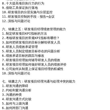
8.十大提高项目执行力的行为

9.借助工具保证执行落地

10.研发项目的分层实施与分层监控

11.研发项目控制的手段：报告+会议

12.演练与问题讨论

六、锦囊之五：研发项目经理绩效管理的能力

1.制定研发项目KPI指标的方法

2.考核研发项目的常规KPI指标有哪些？

3.如何把研发项目的目标分解给研发人员

4.研发人员绩效承诺管理

5.研发人员制定绩效目标存在的问题分析

6.绩效承诺目标的跟踪与修改

7.研发项目经理如何辅导研发人员的绩效

8.研发项目经理如何做好研发人员的绩效评价

9.公司如何从制度上保证项目经理的权威性

10.演练与问题讨论

七、锦囊之六：研发项目经理沟通与处理冲突的能力

1.研发沟通的障碍

2.约哈利窗沟通分析

3.沟通的种类

4.研发沟通方式比较

5.如何与上级沟通

6.如何跨部门沟通
