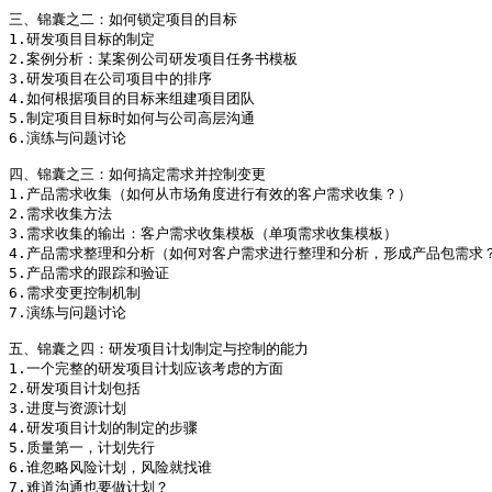
三、锦囊之二：如何锁定项目的目标

1.研发项目目标的制定

2.案例分析：某案例公司研发项目任务书模板

3.研发项目在公司项目中的排序

4.如何根据项目的目标来组建项目团队

5.制定项目目标时如何与公司高层沟通

6.演练与问题讨论

四、锦囊之三：如何搞定需求并控制变更

1.产品需求收集（如何从市场角度进行有效的客户需求收集？）

2.需求收集方法

3.需求收集的输出：客户需求收集模板（单项需求收集模板）

4.产品需求整理和分析（如何对客户需求进行整理和分析，形成产品包需求？
5.产品需求的跟踪和验证

6.需求变更控制机制

7.演练与问题讨论

五、锦囊之四：研发项目计划制定与控制的能力

1.一个完整的研发项目计划应该考虑的方面

2.研发项目计划包括

3.进度与资源计划

4.研发项目计划的制定的步骤

5.质量第一，计划先行

6.谁忽略风险计划，风险就找谁

7.难道沟通也要做计划？
