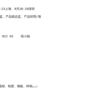
23上海、9月28-29深圳

监、产品线总监、产品经理/项

0 822 02    段小姐

程、制度、模板、样例……）
