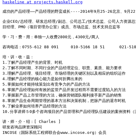
haskeline at projects.haskell.org
成功的产品经理――产品经理的野蛮成长----2014年9月25-26北京、9月22-
企业CEO/总经理、研发总经理/副总、公司总工/技术总监、公司人力资源总
目经理、PMO（项目管理办公室）成员、市场总监、技术支持总监等

学・习・费・用：单独一人收费2800元，4300元/两人

咨询电话：0755-612 88 091     010-5166 18 51      021-51
培・训・收・益：

1.了解产品经理产生的背景、时机

2.了解不同时期、不同行业的产品经理定位、职责、素质、能力要求

3.理解产品经理、项目经理、市场经理的关键区别以及相应的组织运作

4.理解产品经理的核心能力是如何折腾出来的

5.掌握如何才能持续策划出有竞争力的产品的方法

6.掌握产品经理如何有效的监管产品开发过程而不需要过度陷入的方法

7.掌握新产品上市管理的方法，确保营销团队顺利接手新产品的销售

8.掌握产品生命周期管理的基本方法和决策机制，把脉产品的退市时机

9.了解业界如何培养产品经理的方法

10.分享讲师５0多个咨询项目的产品管理和产品经理队伍建设的案例资料（流
讲・师・介・绍：[ Charles ]

研发咨询品牌资深顾问  

INCOSE（国际系统工程师联合会www.incose.org）会员
