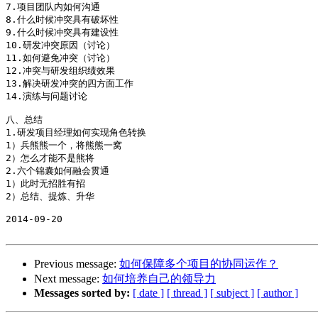
7.项目团队内如何沟通

8.什么时候冲突具有破坏性

9.什么时候冲突具有建设性

10.研发冲突原因（讨论）

11.如何避免冲突（讨论）

12.冲突与研发组织绩效果

13.解决研发冲突的四方面工作

14.演练与问题讨论

八、总结

1.研发项目经理如何实现角色转换

1）兵熊熊一个，将熊熊一窝

2）怎么才能不是熊将

2.六个锦囊如何融会贯通

1）此时无招胜有招

2）总结、提炼、升华

2014-09-20

Previous message:
如何保障多个项目的协同运作？
Next message:
如何培养自己的领导力
Messages sorted by:
[ date ]
[ thread ]
[ subject ]
[ author ]