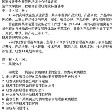
国家发改委创新管理培训中心特邀讲师

清华大学国际工程项目管理研究院特邀讲师

专・业・背・景：

　　16年的高科技企业从业背景，具有丰富的产品策划、产品研发、产品中试
理经验。从事过产品设计与开发、NPI、项目经理、产品经理、研发管理部经
　　曾在国内某著名通信设备公司工作过７年（97~04，期间与国际顶尖咨
员全程参与推动该公司研发管理体系的变革工作，并作为产品经理主导了某产
、开发、中试、转产与上市工作。

研发管理咨询经验：

　　7年的研发管理咨询经验，主导了２０多个研发管理咨询项目，项目范围
品开发、产品决策、技术评审、技术开发、研发组织、研发绩效、技术任职资
识管理、研发IT规划等领域。

课・程・大・纲：

一、案例分析

二、锦囊之一：搞清研发项目经理的定位、职责与素质模型

1.走上研发项目经理的工作岗位要实现哪些角色转换？

2.研发项目经理在公司如何定位

3.研发项目经理如何把握项目的本质

4.研发项目经理有哪些职责？

5.什么样的人适合做研发项目经理

6.案例分析：某案例公司的研发项目经理的素质模型

7.如何培养研发项目经理

8.演练与问题讨论
