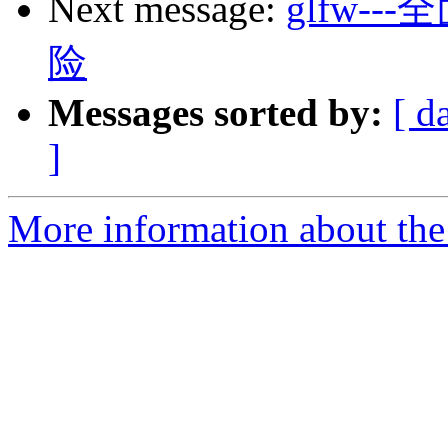
Next message:
glfw-
险
Messages sorted by:
[ d
]
More information about th