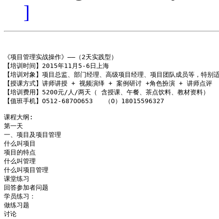
]
《项目管理实战操作》——（2天实践型） 

【培训时间】2015年11月5-6日上海

【培训对象】项目总监、部门经理、高级项目经理、项目团队成员等，特别适
【授课方式】讲师讲授 + 视频演绎 + 案例研讨 +角色扮演 + 讲师点评

【培训费用】5200元/人/两天（ 含授课、午餐、茶点饮料、教材资料）

【值班手机】O512-687OO653   （O）18015596327

课程大纲:

第一天

一、项目及项目管理

什么叫项目

项目的特点

什么叫管理

什么叫项目管理

课堂练习

回答参加者问题

学员练习：

做练习题

讨论
