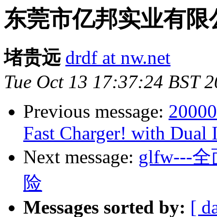
东莞市亿邦实业有限
堵贵远
drdf at nw.net
Tue Oct 13 17:37:24 BST 
Previous message:
20000
Fast Charger! with Dual 
Next message:
glfw-
险
Messages sorted by:
[ d