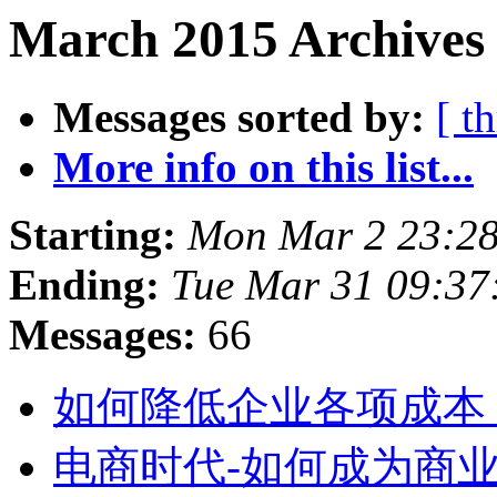
March 2015 Archives 
Messages sorted by:
[ t
More info on this list...
Starting:
Mon Mar 2 23:2
Ending:
Tue Mar 31 09:37
Messages:
66
如何降低企业各项成本
电商时代-如何成为商