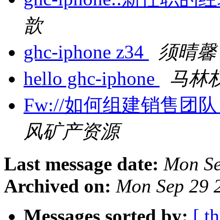
歆
ghc-iphone z34
须晴馨
hello ghc-iphone
马林
Fw://如何组建销售
风矿产资源
Last message date:
Mon Se
Archived on:
Mon Sep 29 
Messages sorted by:
[ t