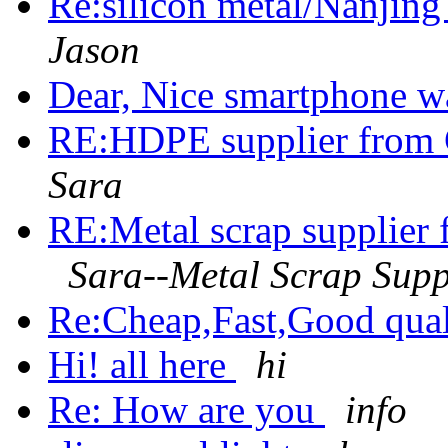
Re:silicon metal/Nanjin
Jason
Dear, Nice smartphone w
RE:HDPE supplier from 
Sara
RE:Metal scrap supplier
Sara--Metal Scrap Supp
Re:Cheap,Fast,Good qual
Hi! all here
hi
Re: How are you
info