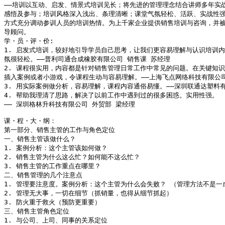
――培训以互动、启发、情景式培训见长；将先进的管理理念结合讲师多年实战
感悟及参与；培训风格深入浅出、条理清晰；课堂气氛轻松、活跃、实战性强
方式充分调动参训人员的培训热情。为上千家企业提供销售培训与咨询，并被
导顾问。 

学・员・评・价:

1. 启发式培训，较好地引导学员自己思考，让我们更容易理解与认识培训内
氛很轻松。――普利司通合成橡胶有限公司 销售课 苏经理

2. 课程很实用，内容都是针对销售管理日常工作中常见的问题。在关键知识
插入案例或者小游戏，令课程生动与容易理解。――上海飞点网络科技有限公司
3. 用实际案例做分析，容易理解，课程内容通俗易懂。――深圳联通达塑料有
4. 帮助我理清了思路，解决了以前工作中遇到过的很多困惑。实用性强。

―― 深圳格林升科技有限公司 外贸部 梁经理

课・程・大・纲：

第一部分、销售主管的工作与角色定位

一、销售主管该做什么？

1. 案例分析：这个主管该如何做？ 

2. 销售主管为什么这么忙？如何能不这么忙？ 

3. 销售主管的工作重点在哪里？

二、销售管理的几个注意点

1. 管理要注意度。案例分析：这个主管为什么会失败？ （管理方法不是一成
2. 管理无大事，一切在细节（抓销量，也得从细节抓起） 

3. 防火重于救火（预防更重要）

三、销售主管角色定位

1. 与公司、上司、同事的关系定位  
