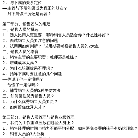
2. 与下属的关系定位

――主管与下属能否成为真正的朋友？ 

――对下属该严厉还是宽容？ 

第二部分、销售团队的组建

一、销售人员的挑选

1. 选人比用人更重要，哪种销售人员适合你？什么性格好？

2. 面试销售人员要注意的问题

3. 试用期如何判断？ 试用期要考察销售人员的2大点

二、销售人员的培育

1. 销售主管的主要职责：教师还是教练？

2. 培训成本太高？

3. 为什么培训效果不理想？

4. 指导下属时要注意的几个问题

――你说了他一定懂吗？

――他懂了一定做吗？

5. 辅导销售人员的5种主要方法

三、如何留住优秀销售人员？

1. 为什么优秀销售人员要走？

2. 如何留住优秀人才？

第三部分、销售人员管理与销售业绩管理

一、我们的工作重点应放在哪些人身上？

1. 销售经理的时间与精力不能平均分配，如何避免会哭的孩子有奶吃现象？

2. 销售人员的3大分类
