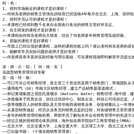
特・色：

1. 得到市场验证的课程才是好课程！

――何炜东老师的销售主管强化训练营已经连续4年每月在北京、上海、深圳轮
2. 得到学员认可的课程才是好课程！

――本课程已经得到数千名来自全国各行各业的销售主管好评见证。

3. 自主研发的课程才是好课程！

――本课程由何炜东老师自主研发，结合了何老师多年销售管理实战经验。

4. 原版的课程才是好课程！

――市面上已经出现抄袭课程，这样的课程你敢上吗？请认准何炜东老师的原创
5. 能解答学员实际问题的老师才是好老师！

――何老师具有丰富的实际经验与理论基础，可在课程现场即时解答学员提出的
讲・师・介・绍：[ 何・炜・东 ]

实战型销售管理培训专家

实・战・经・验:

――可口可乐公司销售经理，曾主管三个营业所及两个销售部门，带领团队从无
――通用电气（GE）华南大区销售经理，建立产品销售新渠道模式；

――和记黄埔集团之屈臣氏蒸馏水（Watsons Water）销售经理-南中国，建
――亦曾服务于民营企业，担任过培训中心、制造企业、科技公司培训总监、人
――曾带领数百人的销售团队及主管华南四省销售业务，创造销量比上一年增长
――从基层销售做起，经历从业务员到销售总监的过程，对各级销售主管所遇管
――多年的销售管理经验积累，帮助学员了解知名外企在销售管理中的先进方法
――经过正规的营销理论体系训练，海外知名商学院QUT工商管理硕士(MBA）；
――北京大学、北京交通大学、上海交通大学、北京理工大学、西北工业大学深
――已出版书籍：《十项全能销售管理者》 。
