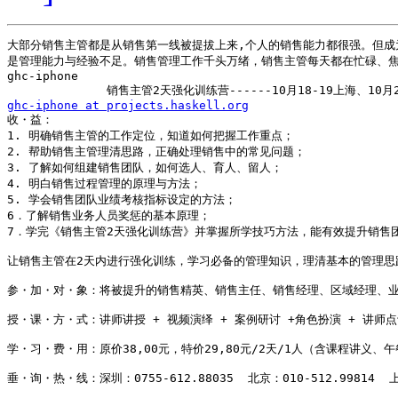
大部分销售主管都是从销售第一线被提拔上来,个人的销售能力都很强。但成
是管理能力与经验不足。销售管理工作千头万绪，销售主管每天都在忙碌、焦
ghc-iphone

ghc-iphone at projects.haskell.org

收・益：

1. 明确销售主管的工作定位，知道如何把握工作重点；

2. 帮助销售主管理清思路，正确处理销售中的常见问题；

3. 了解如何组建销售团队，如何选人、育人、留人；

4. 明白销售过程管理的原理与方法；

5. 学会销售团队业绩考核指标设定的方法；

6．了解销售业务人员奖惩的基本原理；

7．学完《销售主管2天强化训练营》并掌握所学技巧方法，能有效提升销售团
让销售主管在2天内进行强化训练，学习必备的管理知识，理清基本的管理思
参・加・对・象：将被提升的销售精英、销售主任、销售经理、区域经理、业
授・课・方・式：讲师讲授 + 视频演绎 + 案例研讨 +角色扮演 + 讲师点评
学・习・费・用：原价38,00元，特价29,80元/2天/1人（含课程讲义、
垂・询・热・线：深圳：0755-612.88035  北京：010-512.99814  上海