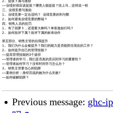
2. 提拔下属与激励

――业绩好就应该提拔？哪类人能提拔？扶上马，还得送一程 

三、业绩竞赛与激励

1. 业绩竞赛一定合适吗？ 业绩竞赛的利与弊

2. 如何避免业绩竞赛的弊端？

四、销售人员的惩罚

1. 有了胡萝卜，还需要大棒吗？单靠激励行吗？

2. 如何批评下属？批评下属的标准动作

第五部分、销售主管的自我提升

1. 我们为什么会被提升？我们的能力是否能胜任现在的工作？

2. 如何提升自己的管理技能？

――提高管理技能的3个途径

――管理者的学习，我们是否真的意识到学习的重要性？

――管理者如何学习？没有时间学习怎么办？

3. 销售主管要当心的陷阱 

――案例分析：身经百战的她为什么失败?

――如何破解陷阱？

Previous message:
ghc