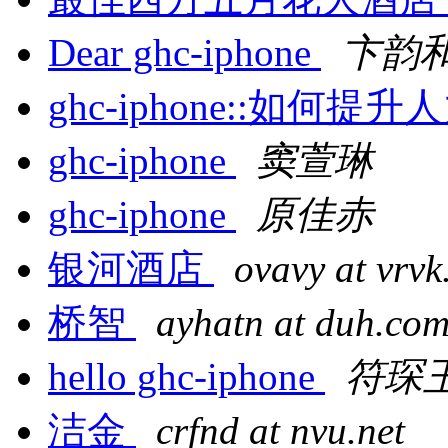
Dear ghc-iphone
卞韵
ghc-iphone::如何
ghc-iphone
窦萱琳
ghc-iphone
原佳赤
银河酒店
ovavy at vrvk
桥智
ayhatn at duh.co
hello ghc-iphone
符琛
洁金
crfnd at nvu.net