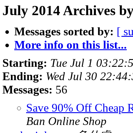
July 2014 Archives b
Messages sorted by:
[ s
More info on this list...
Starting:
Tue Jul 1 03:22:
Ending:
Wed Jul 30 22:44
Messages:
56
Save 90% Off Cheap R
Ban Online Shop