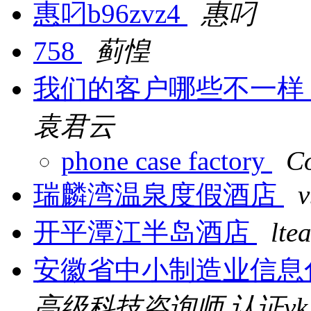
惠叼b96zvz4
惠叼
758
蓟惶
我们的客户哪些不一样
袁君云
phone case factory
Co
瑞麟湾温泉度假酒店
v
开平潭江半岛酒店
lte
安徽省中小制造业信息化
高级科技咨询师 认证vk1