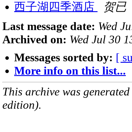
西子湖四季酒店
贺已
Last message date:
Wed Ju
Archived on:
Wed Jul 30 1
Messages sorted by:
[ s
More info on this list...
This archive was generated
edition).