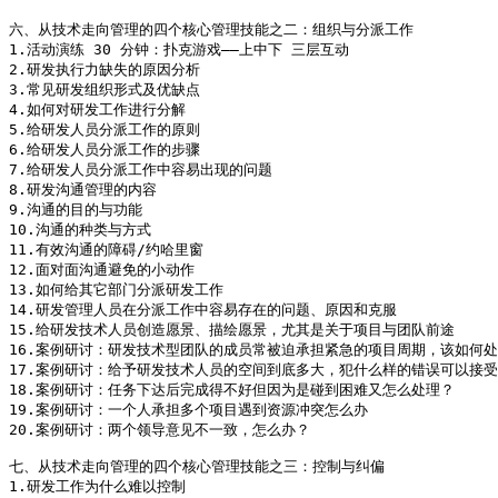
六、从技术走向管理的四个核心管理技能之二：组织与分派工作

1.活动演练 30 分钟：扑克游戏――上中下 三层互动

2.研发执行力缺失的原因分析

3.常见研发组织形式及优缺点

4.如何对研发工作进行分解

5.给研发人员分派工作的原则

6.给研发人员分派工作的步骤

7.给研发人员分派工作中容易出现的问题

8.研发沟通管理的内容

9.沟通的目的与功能

10.沟通的种类与方式

11.有效沟通的障碍/约哈里窗

12.面对面沟通避免的小动作

13.如何给其它部门分派研发工作

14.研发管理人员在分派工作中容易存在的问题、原因和克服

15.给研发技术人员创造愿景、描绘愿景，尤其是关于项目与团队前途

16.案例研讨：研发技术型团队的成员常被迫承担紧急的项目周期，该如何处
17.案例研讨：给予研发技术人员的空间到底多大，犯什么样的错误可以接受
18.案例研讨：任务下达后完成得不好但因为是碰到困难又怎么处理？

19.案例研讨：一个人承担多个项目遇到资源冲突怎么办

20.案例研讨：两个领导意见不一致，怎么办？

七、从技术走向管理的四个核心管理技能之三：控制与纠偏

1.研发工作为什么难以控制
