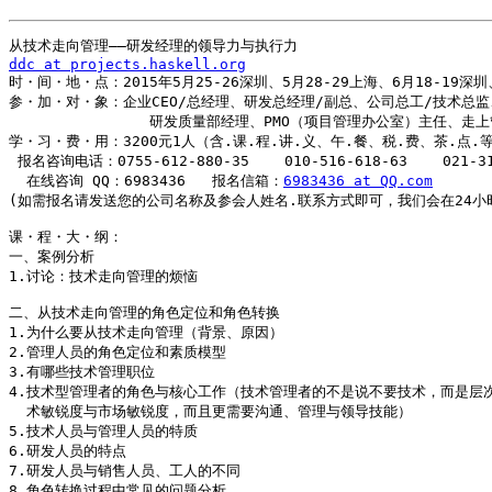
ddc at projects.haskell.org

时・间・地・点：2015年5月25-26深圳、5月28-29上海、6月18-19深圳、
参・加・对・象：企业CEO/总经理、研发总经理/副总、公司总工/技术总监
                研发质量部经理、PMO（项目管理办公室）主任、走
学・习・费・用：3200元1人（含.课.程.讲.义、午.餐、税.费、茶.点.等
 报名咨询电话：0755-612-880-35    010-516-618-63    021-312
  在线咨询 QQ：6983436   报名信箱：
6983436 at QQ.com
(如需报名请发送您的公司名称及参会人姓名.联系方式即可，我们会在24小时
课・程・大・纲：

一、案例分析

1.讨论：技术走向管理的烦恼

二、从技术走向管理的角色定位和角色转换

1.为什么要从技术走向管理（背景、原因）

2.管理人员的角色定位和素质模型

3.有哪些技术管理职位

4.技术型管理者的角色与核心工作（技术管理者的不是说不要技术，而是层
  术敏锐度与市场敏锐度，而且更需要沟通、管理与领导技能）

5.技术人员与管理人员的特质

6.研发人员的特点

7.研发人员与销售人员、工人的不同

8.角色转换过程中常见的问题分析
