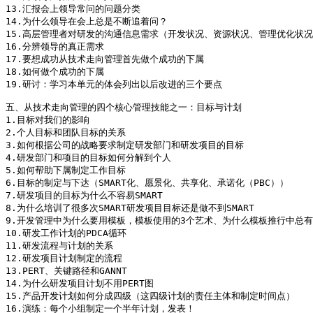
13.汇报会上领导常问的问题分类

14.为什么领导在会上总是不断追着问？

15.高层管理者对研发的沟通信息需求（开发状况、资源状况、管理优化状况
16.分辨领导的真正需求

17.要想成功从技术走向管理首先做个成功的下属

18.如何做个成功的下属

19.研讨：学习本单元的体会列出以后改进的三个要点

五、从技术走向管理的四个核心管理技能之一：目标与计划

1.目标对我们的影响

2.个人目标和团队目标的关系

3.如何根据公司的战略要求制定研发部门和研发项目的目标

4.研发部门和项目的目标如何分解到个人

5.如何帮助下属制定工作目标

6.目标的制定与下达（SMART化、愿景化、共享化、承诺化（PBC））

7.研发项目的目标为什么不容易SMART

8.为什么培训了很多次SMART研发项目目标还是做不到SMART

9.开发管理中为什么要用模板，模板使用的3个艺术、为什么模板推行中总有
10.研发工作计划的PDCA循环

11.研发流程与计划的关系

12.研发项目计划制定的流程

13.PERT、关键路径和GANNT

14.为什么研发项目计划不用PERT图

15.产品开发计划如何分成四级（这四级计划的责任主体和制定时间点）

16.演练：每个小组制定一个半年计划，发表！
