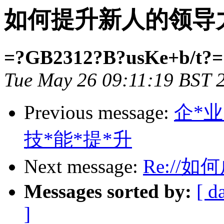
如何提升新人的领导
=?GB2312?B?usKe+b/t?=
Tue May 26 09:11:19 BST 
Previous message:
企*业
技*能*提*升
Next message:
Re://
Messages sorted by:
[ d
]