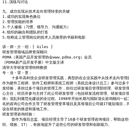
11.演练与讨论

九、成功实现从技术走向管理转变的关键

1.成功的实现角色换位

2.管理技能的培养

3.个人修炼（习惯、领导力、沟通能力）

4.组织的融合和团队的打造

5.给刚走上管理岗位的技术人员推荐的书籍和电影

讲・师・介・绍：[ Giles ]

研发管理领域品牌资深顾问

PDMA（美国产品开发管理协会www.pdma.org）会员 

《PDMA新产品开发手册》中文版主译

清华大学研发管理特聘教授

专・业・背・景：

    十多年高科技企业研发管理实践，典型的在企业实践中从技术走向管理
作为硬件工程师、软件工程师和系统工程师（系统总体设计总工）参与过多个
发经验，承担过多个项目的管理工作，担任过研发项目管理部经理、研发管理
心主任，经历并参与主持了此公司研发管理（包括研发流程管理、研发项目管
块）混乱到规范化建设的全过程。1998年开始长期与国际顶尖咨询顾问一起
名的咨询公司合作主导了研发管理变革项目及其母项目公司级IT规划项目，
设在研发的推进和落地工作。

研发管理咨询经验：

    曾作为项目总监、项目经理主导了10多个研发管理咨询项目，帮助这
织、绩效、IT），有效地提升了这些公司的研发管理和创新能力。
