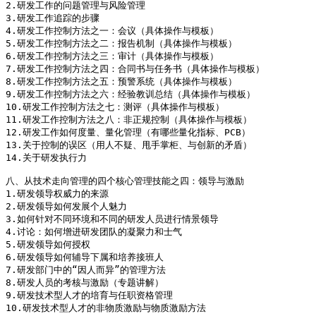
2.研发工作的问题管理与风险管理

3.研发工作追踪的步骤

4.研发工作控制方法之一：会议（具体操作与模板）

5.研发工作控制方法之二：报告机制（具体操作与模板）

6.研发工作控制方法之三：审计（具体操作与模板）

7.研发工作控制方法之四：合同书与任务书（具体操作与模板）

8.研发工作控制方法之五：预警系统（具体操作与模板）

9.研发工作控制方法之六：经验教训总结（具体操作与模板）

10.研发工作控制方法之七：测评（具体操作与模板）

11.研发工作控制方法之八：非正规控制（具体操作与模板）

12.研发工作如何度量、量化管理（有哪些量化指标、PCB）

13.关于控制的误区（用人不疑、甩手掌柜、与创新的矛盾）

14.关于研发执行力

八、从技术走向管理的四个核心管理技能之四：领导与激励

1.研发领导权威力的来源

2.研发领导如何发展个人魅力

3.如何针对不同环境和不同的研发人员进行情景领导

4.讨论：如何增进研发团队的凝聚力和士气

5.研发领导如何授权

6.研发领导如何辅导下属和培养接班人

7.研发部门中的“因人而异”的管理方法

8.研发人员的考核与激励（专题讲解）

9.研发技术型人才的培育与任职资格管理

10.研发技术型人才的非物质激励与物质激励方法
