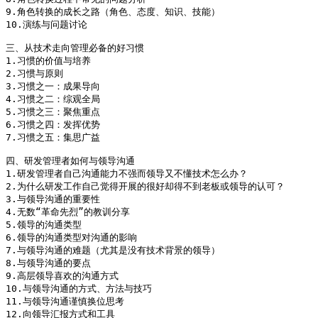
9.角色转换的成长之路（角色、态度、知识、技能）

10.演练与问题讨论

三、从技术走向管理必备的好习惯

1.习惯的价值与培养

2.习惯与原则

3.习惯之一：成果导向

4.习惯之二：综观全局

5.习惯之三：聚焦重点

6.习惯之四：发挥优势

7.习惯之五：集思广益

四、研发管理者如何与领导沟通

1.研发管理者自己沟通能力不强而领导又不懂技术怎么办？

2.为什么研发工作自己觉得开展的很好却得不到老板或领导的认可？

3.与领导沟通的重要性

4.无数“革命先烈”的教训分享

5.领导的沟通类型

6.领导的沟通类型对沟通的影响

7.与领导沟通的难题（尤其是没有技术背景的领导）

8.与领导沟通的要点

9.高层领导喜欢的沟通方式

10.与领导沟通的方式、方法与技巧

11.与领导沟通谨慎换位思考

12.向领导汇报方式和工具
