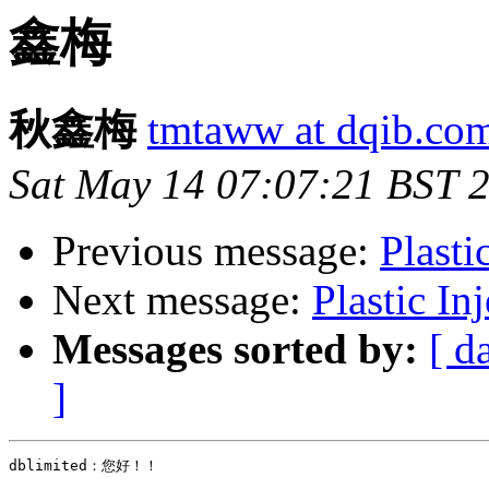
鑫梅
秋鑫梅
tmtaww at dqib.co
Sat May 14 07:07:21 BST 
Previous message:
Plasti
Next message:
Plastic In
Messages sorted by:
[ d
]
dblimited：您好！！
