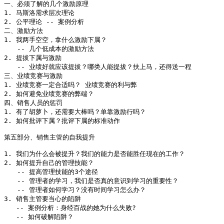
一、必须了解的几个激励原理

1. 马斯洛需求层次理论

2. 公平理论 -- 案例分析

二、激励方法

1. 我两手空空，拿什么激励下属？

　　-- 几个低成本的激励方法

2. 提拔下属与激励

　　-- 业绩好就应该提拔？哪类人能提拔？扶上马，还得送一程 

三、业绩竞赛与激励

1. 业绩竞赛一定合适吗？ 业绩竞赛的利与弊

2. 如何避免业绩竞赛的弊端？

四、销售人员的惩罚

1. 有了胡萝卜，还需要大棒吗？单靠激励行吗？

2. 如何批评下属？批评下属的标准动作

第五部分、销售主管的自我提升

1. 我们为什么会被提升？我们的能力是否能胜任现在的工作？

2. 如何提升自己的管理技能？

　　-- 提高管理技能的3个途径

　　-- 管理者的学习，我们是否真的意识到学习的重要性？

　　-- 管理者如何学习？没有时间学习怎么办？

3. 销售主管要当心的陷阱 

   -- 案例分析：身经百战的她为什么失败?

   -- 如何破解陷阱？
