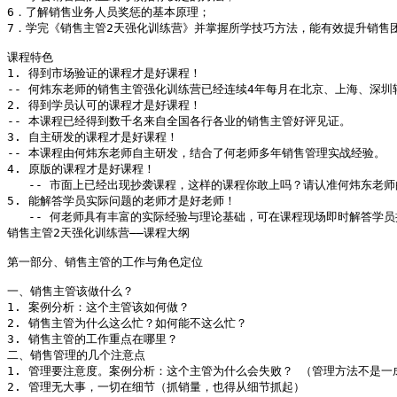
6．了解销售业务人员奖惩的基本原理；

7．学完《销售主管2天强化训练营》并掌握所学技巧方法，能有效提升销售团
课程特色

1. 得到市场验证的课程才是好课程！

-- 何炜东老师的销售主管强化训练营已经连续4年每月在北京、上海、深圳
2. 得到学员认可的课程才是好课程！

-- 本课程已经得到数千名来自全国各行各业的销售主管好评见证。

3. 自主研发的课程才是好课程！

-- 本课程由何炜东老师自主研发，结合了何老师多年销售管理实战经验。

4. 原版的课程才是好课程！

   -- 市面上已经出现抄袭课程，这样的课程你敢上吗？请认准何炜东老师
5. 能解答学员实际问题的老师才是好老师！

   -- 何老师具有丰富的实际经验与理论基础，可在课程现场即时解答学员
销售主管2天强化训练营——课程大纲

第一部分、销售主管的工作与角色定位

一、销售主管该做什么？

1. 案例分析：这个主管该如何做？

2. 销售主管为什么这么忙？如何能不这么忙？

3. 销售主管的工作重点在哪里？

二、销售管理的几个注意点

1. 管理要注意度。案例分析：这个主管为什么会失败？ （管理方法不是一成
2. 管理无大事，一切在细节（抓销量，也得从细节抓起）
