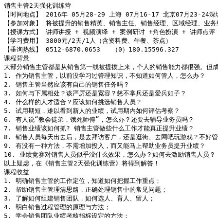
销售主管2天强化训练营

【时间地点】 2016年 05月28-29 上海 07月16-17 北京07月23-24深圳
【参加对象】 将被提升的销售精英、销售主任、销售经理、区域经理、业务
【授课方式】 讲师讲授 + 视频演绎 + 案例研讨 +角色扮演 + 讲师点评 
【学习费用】 3800元/2天/1人（含资料费、午餐、茶点）

【垂询热线】 0512-6870.0653   （0）180.15596.327

课程背景

大部分销售主管都是从销售第一线被提拔上来，个人的销售能力都很强。但成
1. 作为销售主管，以前没学习过管理知识，不知道如何管人，怎么办？

2. 销售主管当然应该有自己的销售任务吗？

3. 如何与下属相处？该严厉还是宽容？慈不掌兵还是爱兵如子？

4. 什么样的人才适合？应该如何挑选销售人员？

5. 试用期短，难以看到新人的业绩，试用期内如何评估考察？

6. 有人说“教会徒弟，饿死师傅”，怎么办？还要去辅导业务员吗？

7. 销售业绩该如何抓? 销售主管做些什么工作才能真正提升业绩？

8. 销售人员每天出去后，是去拜访客户，还是逛街、去网吧玩游戏？不好管
9. 有没有一种方法，不需增加投入，而又能马上帮助业务员提升业绩？

10. 业绩竞赛对销售人员似乎没什么效果，怎么办？如何去激励销售人员？

以上疑虑，在《销售主管2天强化训练营》将得到解答！

课程收益

1. 明确销售主管的工作定位，知道如何把握工作重点；

2. 帮助销售主管理清思路，正确处理销售中的常见问题；

3. 了解如何组建销售团队，如何选人、育人、留人；

4. 明白销售过程管理的原理与方法；

5. 学会销售团队业绩考核指标设定的方法；
