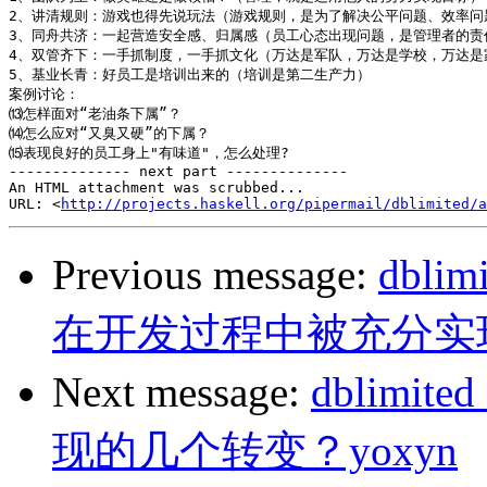
2、讲清规则：游戏也得先说玩法（游戏规则，是为了解决公平问题、效率问题
3、同舟共济：一起营造安全感、归属感（员工心态出现问题，是管理者的责任
4、双管齐下：一手抓制度，一手抓文化（万达是军队，万达是学校，万达是
5、基业长青：好员工是培训出来的（培训是第二生产力）

案例讨论：

⒀怎样面对“老油条下属”？

⒁怎么应对“又臭又硬”的下属？

⒂表现良好的员工身上"有味道"，怎么处理?

-------------- next part --------------

An HTML attachment was scrubbed...

URL: <
http://projects.haskell.org/pipermail/dblimited/a
Previous message:
dbl
在开发过程中被充分实现
Next message:
dblim
现的几个转变？yoxyn