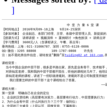
]
                                  中 坚 力 量 6 堂 课 

【时间地点】 2016年9月09-10上海   9月24-25深圳 

【参加对象】 企业副总、各部门经理、主管、各级中层管理人员、新提拔的
【授课方式】 讲师讲授 + 视频演绎 + 案例研讨 +角色扮演 + 讲师点评

【学习费用】 3600元/人（含课程讲义、午餐、茶点等）

垂询热线：上海：021-31006787、深圳：0755-6128-0006 

QQ·微信：3205 88808        189-1787-0808    许先生

注：如不需此类信件信息，请转发送“删除”至
tuiding02 at 163.com
,
课程背景：

  当今中国企业的中层干部，很多是半路出家。原先是业务骨干、技术能手
  对薛灿宏老师，我和我的中层干部都不陌生，听他的课程好几年了。他培
  薛灿宏老师的课程，讲述了一些职场潜规则。潜规则不是公司制度里所能
    我们需要怎样的中层干部？这个课程给出了答案。

                                               
课程大纲：

第一堂课  明确自己在企业的定位

1、企业的汉堡结构（高层要有决策力，基层要有行动力，中层需要执行力）

2、为什么会有中层（什么叫执行力？三个字：做到位）

3、中层的三大难关（上司认可、同僚支持、下属推崇）
