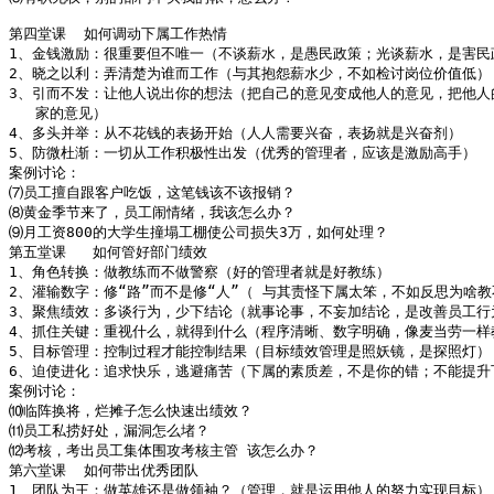
第四堂课  如何调动下属工作热情  

1、金钱激励：很重要但不唯一（不谈薪水，是愚民政策；光谈薪水，是害民政
2、晓之以利：弄清楚为谁而工作（与其抱怨薪水少，不如检讨岗位价值低）

3、引而不发：让他人说出你的想法（把自己的意见变成他人的意见，把他人的
   家的意见）

4、多头并举：从不花钱的表扬开始（人人需要兴奋，表扬就是兴奋剂）

5、防微杜渐：一切从工作积极性出发（优秀的管理者，应该是激励高手）

案例讨论：

⑺员工擅自跟客户吃饭，这笔钱该不该报销？

⑻黄金季节来了，员工闹情绪，我该怎么办？

⑼月工资800的大学生撞塌工棚使公司损失3万，如何处理？

第五堂课   如何管好部门绩效   

1、角色转换：做教练而不做警察（好的管理者就是好教练）

2、灌输数字：修“路”而不是修“人”（ 与其责怪下属太笨，不如反思为啥教
3、聚焦绩效：多谈行为，少下结论（就事论事，不妄加结论，是改善员工行为
4、抓住关键：重视什么，就得到什么（程序清晰、数字明确，像麦当劳一样教
5、目标管理：控制过程才能控制结果（目标绩效管理是照妖镜，是探照灯）

6、迫使进化：追求快乐，逃避痛苦（下属的素质差，不是你的错；不能提升
案例讨论：

⑽临阵换将，烂摊子怎么快速出绩效？

⑾员工私捞好处，漏洞怎么堵？

⑿考核，考出员工集体围攻考核主管 该怎么办？

第六堂课  如何带出优秀团队   

1、团队为王：做英雄还是做领袖？（管理，就是运用他人的努力实现目标）
