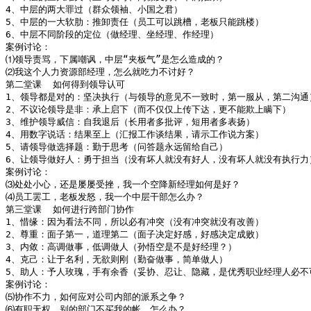
4、中层的两大罪过（群众领袖、小国之君）

5、中层的一大软肋：推卸责任（员工可以跳槽，老板只能跳楼）

6、中层不同阶段的定位（做经理、坐经理、作经理）

案例讨论：

⑴领导责骂，下属嘲讽，中层“夹板气”是怎么造成的？

⑵我这个人力资源部经理，怎么就吃力不讨好？

第二堂课  如何得到领导认可 

1、领导都是对的：坚决执行（与领导的意见不一致时，第一服从，第二沟通）
2、不议论领导是非：承上启下（而不仅仅上传下达，更不能欺上瞒下）

3、维护领导威信：自我退后（长用者多批评，短用者多表扬）

4、用数字说话：结果至上（汇报工作谈结果，请示工作说方案）

5、请领导做选择题：勤于思考（问答题永远留给自己）

6、让领导做好人：勇于担当（没有坏人就没有好人，没有坏人就没有执行力）
案例讨论：

⑶处处小心，还是屡屡受挫，我一个空降新经理如何是好？

⑷员工罢工，老板发怒，我一个中层干部怎么办？

第三堂课  如何进行跨部门协作 

1、惜缘：因为看法不同，所以必有冲突（没有冲突就没有改善）

2、尊重：面子第一，道理第二（面子决定好感，好感决定成败）

3、内敛：高调做事，低调做人（孙悟空是不是好经理？）

4、克己：让于名利，无欲则刚（勤奋做事，简单做人）

5、助人：予人玫瑰，手有余香（妥协、忍让、隐藏，是优秀职业经理人必不可
案例讨论：

⑸协作不力，如何应对公司内部的派系之争？

⑹有职无权，别的部门不买我的帐，怎么办？
