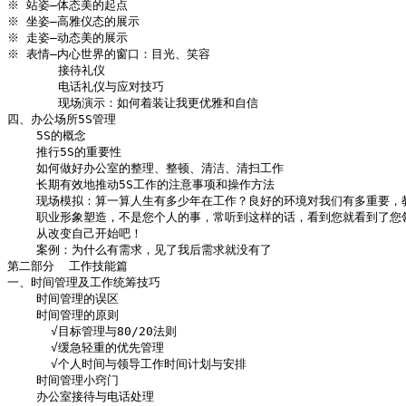
※ 站姿—体态美的起点   

※ 坐姿—高雅仪态的展示 

※ 走姿—动态美的展示  

※ 表情—内心世界的窗口：目光、笑容

       接待礼仪

       电话礼仪与应对技巧

       现场演示：如何着装让我更优雅和自信

四、办公场所5S管理

    5S的概念

    推行5S的重要性

    如何做好办公室的整理、整顿、清洁、清扫工作

    长期有效地推动5S工作的注意事项和操作方法

    现场模拟：算一算人生有多少年在工作？良好的环境对我们有多重要，教
    职业形象塑造，不是您个人的事，常听到这样的话，看到您就看到了您
    从改变自己开始吧！

    案例：为什么有需求，见了我后需求就没有了

第二部分  工作技能篇

一、时间管理及工作统筹技巧

    时间管理的误区

    时间管理的原则

      √目标管理与80/20法则

      √缓急轻重的优先管理

      √个人时间与领导工作时间计划与安排

    时间管理小窍门

    办公室接待与电话处理
