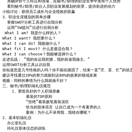
  准确评价个人特点和强项，在秘书/助理的职业竞争中发挥个人优势

  看到秘书/助理/前台人员职业发展规划的前景，提供前进的动力

小组讨论：获得员工成长与企业绩效的双赢

3、职业生涯规划的简单步骤

  掌握SWOT分析工具进行自我分析

  运用“5W提问”法进行自我分析

 What I am? 我是什么样的人？

What I want? 我想要什么？

What I can do? 我能做什么？

What fit I most? 什么是最适合我？

What I can choose？我能够选择什么？

走进实战： “我的命运我把握，我的前途我做主。”

运用SWOT分析工具认识自我

你知道您是几号性格的人吗？你不能在困惑了，结束一直“茫、盲、忙”的状态
建议寻找通过20%的努力就能到达80%的效果的领域发展

视频：同样的事情为什么我就做不好？

三、秘书/助理职场礼仪规范

    1、塑造良好的个人职场形象

          着装的TOP原则

          “拒绝”着装败笔着装误区

          恰当的肢体语言 让自己成为一个有素养的人

          案例：为什么不录用我，我错在哪呢？

2、基本职场礼仪

  办公室礼仪

  待礼仪形体仪态的训练
