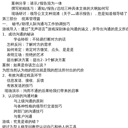
    案例分享：请示/报告混为一体

    撰写初稿练习：通知/报告/总结三种具体文体的大纲如何写

    现场研讨：领导公文文种混淆（关于……请示报告），您是知道领导错了
第三部分  统筹管理篇

一、 秘书/助理人际沟通与工作协调技巧

游戏导入：通过“无声语言”游戏深刻体会沟通的涵义，并导出沟通的意义所在
1、成功沟通的秘诀

     学会聆听：不轻易打断对方的话

  怎样反问：了解对方的需求

  如何肯定：肯定对方微笑、点头、是是是

  表明立场：拒绝的艺术

  提出解决方案：提出2-3个解决方案

案例：如果是你该怎么说？

为想当然认为他的想法就是我的想法所付出的代价

2、有效沟通过程及环节

  信息发送、接收、反馈

  有效发送的技巧

 现场演示：沟而不通的后果给我们带来的启事

3、认识你的沟通对象

     与上级沟通的原则

     与各种性格的领导打交道技巧

     跨部门的沟通技巧

     与客户沟通

游戏：究竟是谁的错？

研讨九型人格学问教您认识自己和他人的工具
