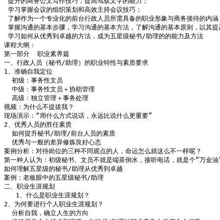
 提升的商务公文写作技巧，提高驾驭文字的能力；

 学习掌握会议的组织策划和高效主持会议技巧；

 了解作为一个专业化的前台行政人员所需具备的职业形象与商务接待的内涵；
 掌握沟通的基本步骤，学习沟通的基本方法，了解沟通的基本原则，以其提
 学习如何从优秀到卓越的方法，成为五星级秘书/助理的的能力及方法

课程大纲：

第一部分  职业素养篇

一、行政人员（秘书/助理）的职业特性与素质要求

1、准确自我定位

  初级：事务性文员

  中级：事务性文员＋协助管理

  高级：独立管理＋事务处理

视频：为什么不提拔我？

现场演示：“用什么方式说话，永远比说什么更重要”

2、优秀人员的胜任素质

  如何提升秘书/助理/前台人员的素质

  优秀与一般的差异修炼良好心态

案例分析：对待岗位的三种不同观点的人，命运怎么就这么不一样呢？

第一种人认为：初级秘书、文员不就是端茶倒水，接听电话，就是个“万金油
如何理解五星级的秘书/助理从优秀到卓越

案例：老板眼中的五星级秘书/助理

二、职业生涯规划

   1、什么是职业生涯规划？

2、为何要进行个人职业生涯规划？

  分析自我，确立人生的方向
