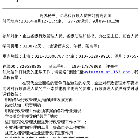
               高级秘书、助理和行政人员技能提高训练

时间地点:2016年8月12-13北京、 27-28深圳、9月09-10上海 

参加对象：企业各级行政管理人员、各级助理和秘书、办公室主任、前台人员等
学习费用：3200/2天，（含课程讲义、午餐、茶点等） 

垂询热线：上海：021-31006787 北京：010-5129-9910、深圳：0755-61
在线QQ：320588808   值班手机： 189-17870808  许先生 

如此信件打扰您的正常工作，请发送“删除”至
wytuixin at 163.com
，我
课程背景：

        在现代企业面临的竞争日益激烈的今天，企业对行政管理水平要求
同时对行政管理人员的专业素质也提出更高的要求，行政管理人员没有受过系
课程收益：

 明确各级行政管理人员的职业发展方向；

 岗位认知，职责明确；

 明确行政管理工作必须掌握的各种专业知识；

 学会奠定非领导的“领导“地位；

 运用流程化管理技能提升行政管理工作水平 ； 

 有效利用时间管理的工具，提高自身工作效率；

 规范文档管理为企业运营发挥重要作用；
