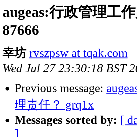
augeas:行政管理
87666
幸坊
rvszpsw at tqak.com
Wed Jul 27 23:30:18 BST 
Previous message:
aug
理责任？ grq1x
Messages sorted by:
[ d
]