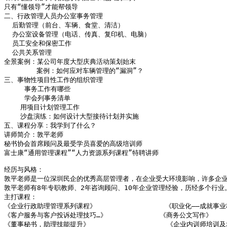
只有“懂领导”才能帮领导

二、行政管理人员办公室事务管理 

  后勤管理（前台、车辆、食堂、清洁）

  办公室设备管理（电话、传真、复印机、电脑） 

  员工安全和保密工作 

  公共关系管理

全景案例：某公司年度大型庆典活动策划始末

        案例：如何应对车辆管理的“漏洞”？ 

三、事物性项目性工作的组织管理

     事务工作有哪些

     学会列事务清单

    用项目计划管理工作

    沙盘演练：如何设计大型接待计划并实施

五、课程分享：我学到了什么？

讲师简介：敦平老师

秘书协会首席顾问及最受学员喜爱的高级培训师

富士康“通用管理课程”“人力资源系列课程”特聘讲师

经历与风格：

敦平老师是一位深圳民企的优秀高层管理者，在企业受大环境影响，许多企业
敦平老师有8年专职教师、2年咨询顾问、10年企业管理经验，历经多个行
主打课程：

《企业行政助理管理系列课程》                 《职业化——成就事
《客户服务与客户投诉处理技巧…》             《商务公文写作》

《董事秘书，助理技能提升》                   《企业内训师培训