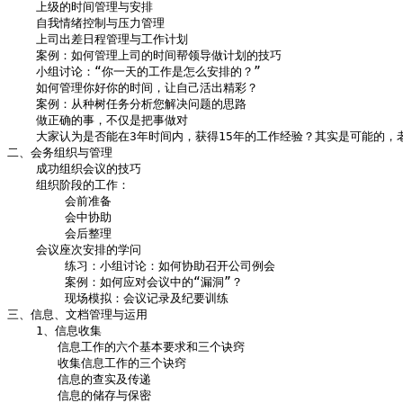
    上级的时间管理与安排

    自我情绪控制与压力管理

    上司出差日程管理与工作计划

    案例：如何管理上司的时间帮领导做计划的技巧

    小组讨论：“你一天的工作是怎么安排的？”

    如何管理你好你的时间，让自己活出精彩？

    案例：从种树任务分析您解决问题的思路

    做正确的事，不仅是把事做对

    大家认为是否能在3年时间内，获得15年的工作经验？其实是可能的，
二、会务组织与管理

    成功组织会议的技巧

    组织阶段的工作：

        会前准备

        会中协助

        会后整理

    会议座次安排的学问

        练习：小组讨论：如何协助召开公司例会

        案例：如何应对会议中的“漏洞”？ 

        现场模拟：会议记录及纪要训练

三、信息、文档管理与运用

    1、信息收集

       信息工作的六个基本要求和三个诀窍

       收集信息工作的三个诀窍

       信息的查实及传递

       信息的储存与保密
