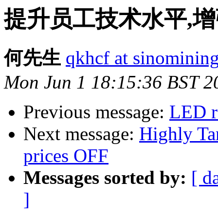
提升员工技术水平,
何先生
qkhcf at sinominin
Mon Jun 1 18:15:36 BST 2
Previous message:
LED r
Next message:
Highly Ta
prices OFF
Messages sorted by:
[ d
]