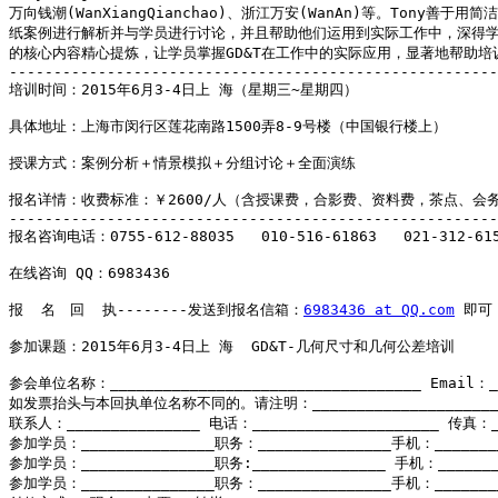
万向钱潮(WanXiangQianchao)、浙江万安(WanAn)等。Tony善
纸案例进行解析并与学员进行讨论，并且帮助他们运用到实际工作中，深得学员肯定
的核心内容精心提炼，让学员掌握GD&T在工作中的实际应用，显著地帮助培
-------------------------------------------------------
培训时间：2015年6月3-4日上 海（星期三~星期四）

具体地址：上海市闵行区莲花南路1500弄8-9号楼（中国银行楼上）

授课方式：案例分析＋情景模拟＋分组讨论＋全面演练

报名详情：收费标准：￥2600/人（含授课费，合影费、资料费，茶点、会务
-------------------------------------------------------
报名咨询电话：0755-612-88035   010-516-61863   021-312-615
在线咨询 QQ：6983436   

报  名　回  执--------发送到报名信箱：
6983436 at QQ.com
 即可

参加课题：2015年6月3-4日上 海  GD&T-几何尺寸和几何公差培训

参会单位名称：___________________________________ Email：__
如发票抬头与本回执单位名称不同的。请注明：________________________
联系人：_______________ 电话：_____________________ 传真：___
参加学员：_______________职务：_______________手机：_________
参加学员：_______________职务:_______________ 手机：_________
参加学员：_______________职务：_______________手机：_________