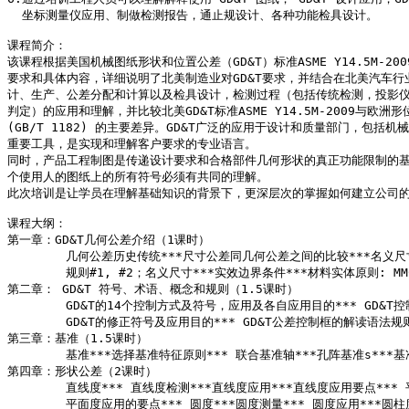
  坐标测量仪应用、制做检测报告，通止规设计、各种功能检具设计。

课程简介：

该课程根据美国机械图纸形状和位置公差（GD&T）标准ASME Y14.5M-20
要求和具体内容，详细说明了北美制造业对GD&T要求，并结合在北美汽车行业
计、生产、公差分配和计算以及检具设计，检测过程（包括传统检测，投影仪和
判定）的应用和理解，并比较北美GD&T标准ASME Y14.5M-2009与欧洲形
(GB/T 1182) 的主要差异。GD&T广泛的应用于设计和质量部门，包括机
重要工具，是实现和理解客户要求的专业语言。

同时，产品工程制图是传递设计要求和合格部件几何形状的真正功能限制的基
个使用人的图纸上的所有符号必须有共同的理解。

此次培训是让学员在理解基础知识的背景下，更深层次的掌握如何建立公司的G
课程大纲：

第一章：GD&T几何公差介绍（1课时）

        几何公差历史传统***尺寸公差同几何公差之间的比较***名义
        规则#1, #2；名义尺寸***实效边界条件***材料实体原则: MMC
第二章： GD&T 符号、术语、概念和规则（1.5课时）

        GD&T的14个控制方式及符号，应用及各自应用目的*** GD&T
        GD&T的修正符号及应用目的*** GD&T公差控制框的解读语法规则
第三章：基准（1.5课时）

        基准***选择基准特征原则*** 联合基准轴***孔阵基准s***基
第四章：形状公差（2课时）

        直线度*** 直线度检测***直线度应用***直线度应用要点***
        平面度应用的要点*** 圆度***圆度测量*** 圆度应用***圆柱