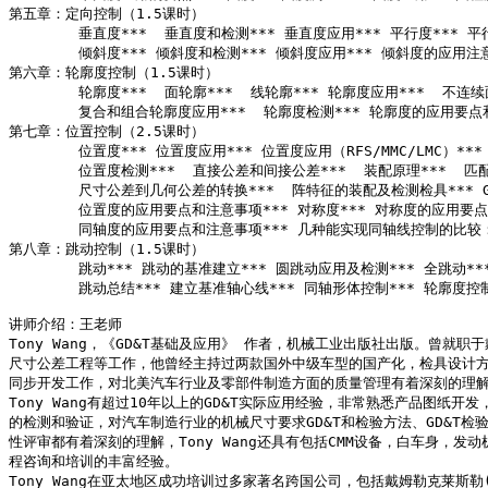
第五章：定向控制（1.5课时）

        垂直度***  垂直度和检测*** 垂直度应用*** 平行度***
        倾斜度*** 倾斜度和检测*** 倾斜度应用*** 倾斜度的应用注
第六章：轮廓度控制（1.5课时）

        轮廓度***  面轮廓***  线轮廓*** 轮廓度应用***  不
        复合和组合轮廓度应用***  轮廓度检测*** 轮廓度的应用要点
第七章：位置控制（2.5课时）

        位置度*** 位置度应用*** 位置度应用（RFS/MMC/LMC
        位置度检测***  直接公差和间接公差***  装配原理***  
        尺寸公差到几何公差的转换***  阵特征的装配及检测检具*** 
        位置度的应用要点和注意事项*** 对称度*** 对称度的应用要点
        同轴度的应用要点和注意事项*** 几种能实现同轴线控制的比较
第八章：跳动控制（1.5课时）

        跳动*** 跳动的基准建立*** 圆跳动应用及检测*** 全跳动**
        跳动总结*** 建立基准轴心线*** 同轴形体控制*** 轮廓度控
讲师介绍：王老师

Tony Wang，《GD&T基础及应用》 作者，机械工业出版社出版。曾就
尺寸公差工程等工作，他曾经主持过两款国外中级车型的国产化，检具设计方
同步开发工作，对北美汽车行业及零部件制造方面的质量管理有着深刻的理解和
Tony Wang有超过10年以上的GD&T实际应用经验，非常熟悉产品图纸开发
的检测和验证，对汽车制造行业的机械尺寸要求GD&T和检验方法、GD&T检验(
性评审都有着深刻的理解，Tony Wang还具有包括CMM设备，白车身，发
程咨询和培训的丰富经验。

Tony Wang在亚太地区成功培训过多家著名跨国公司，包括戴姆勒克莱斯勒(Daiml