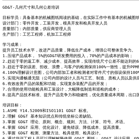
GD&T-几何尺寸和几何公差培训

目标学员：具备基本的机械图纸阅读的基础，在实际工作中有基本的机械图纸
设计部门：零件开发，工装开发，模具开发和检具开发人员

质量部门：内部质量，供应商管理人员

生产部门：工艺工程师，机加工工程师

学习成果：

提升员工技术水平，改进产品质量，降低生产成本，增强公司整体竞争力。

1.压缩产品成本， 5%的GD&T研发费用的投入，70%的产品成本的影响；

2.趋近于零的返工率、减少成本、提高效率，实现传统尺寸公差不能达到的6si
3.趋近于零的误差、拒收、浪费，与客户的检测保持100%一致性，提升PPM
4.100%理解设计意图，公司内部加工者和检测者对零件尺寸的假设保持100%
5.实现沟通畅通无阻（公司内部的设计人员与工艺、制造、质检人员以及供
6.有效改善产品的装配和功能，实现复杂装配产品的开发；

7.合理的使用功能检具和工装设计，大幅降低制造和巡检的成本；

8.提高产品技术标准、提升产品竞争力和稳健性，优化质量成本周期，出口国
培训目标： 

1.ASME Y14.52009和ISO1101 GD&T 标准。

2.理解 GD&T 基本知识优点和传统坐标公差缺陷。

3.掌握 GD&T 理论、原则、概念、规则、方法、计算、符号、术语。

4.掌握 GD&T 应用、优化设计、避免错误、降低成本、提高质量。

5.掌握 GD&T 检测、测量方法、检具使用、检具设计。

6.通过培训工程人员可以理解解释使用 GD&T 图纸； GD&T 设计应用，GD