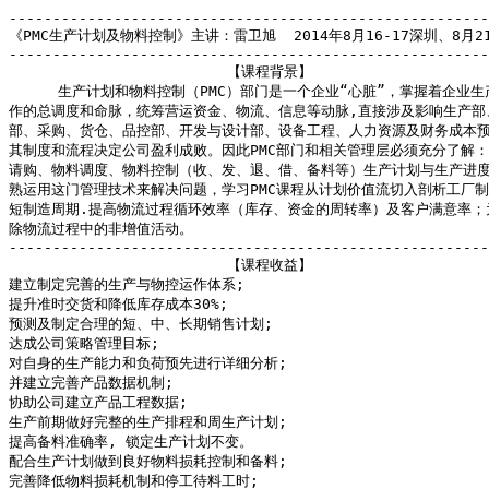
-------------------------------------------------------
《PMC生产计划及物料控制》主讲：雷卫旭  2014年8月16-17深圳、8月21
-------------------------------------------------------
                         【课程背景】

    　生产计划和物料控制（PMC）部门是一个企业“心脏”，掌握着企业生
作的总调度和命脉，统筹营运资金、物流、信息等动脉,直接涉及影响生产部、
部、采购、货仓、品控部、开发与设计部、设备工程、人力资源及财务成本预
其制度和流程决定公司盈利成败。因此PMC部门和相关管理层必须充分了解：
请购、物料调度、物料控制（收、发、退、借、备料等）生产计划与生产进度控
熟运用这门管理技术来解决问题，学习PMC课程从计划价值流切入剖析工厂制
短制造周期.提高物流过程循环效率（库存、资金的周转率）及客户满意率；为
除物流过程中的非增值活动。

-------------------------------------------------------
                         【课程收益】

建立制定完善的生产与物控运作体系;

提升准时交货和降低库存成本30%;

预测及制定合理的短、中、长期销售计划;

达成公司策略管理目标;

对自身的生产能力和负荷预先进行详细分析; 

并建立完善产品数据机制;

协助公司建立产品工程数据;

生产前期做好完整的生产排程和周生产计划;

提高备料准确率, 锁定生产计划不变。

配合生产计划做到良好物料损耗控制和备料;

完善降低物料损耗机制和停工待料工时;
